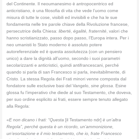
del Continente. Il neoumanesimo è antropocentrico ed
anticristiano, è una filosofia di vita che vede l’uomo come
misura di tutte le cose, visibili ed invisibili e che ha le sue
fondamenta nelle tre parole chiave della Rivoluzione francese,
persecutrice della Chiesa:
liberté, égalité, fraternité
, valori che
hanno scristianizzato, passo dopo passo, l’Europa intera. Per i
neo umanisti lo Stato moderno è assoluto potere
autoreferenziale ed è questa assolutezza (con un pensiero
unico) a dare la dignità all’uomo, secondo i suoi parametri
secolarizzanti e anticristici, quindi antifrancescani, perché
quando si parla di san Francesco si parla, inevitabilmente, di
Cristo. La stessa Regola dei Frati minori venne composta dal
fondatore sulle esclusive basi del Vangelo,
sine glossa
. Esine
glossa fu l’imperativo che diede al suo Testamento, che doveva,
per suo ordine esplicito ai frati, essere sempre tenuto allegato
alla Regola:
«
E non dicano i frati: “Questa
[il Testamento ndr]
è un’altra
Regola”, perché questa è un ricordo, un’ammonizione,
un’esortazione e il mio testamento, che io, frate Francesco