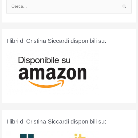
C
e
r
c
a
I libri di Cristina Siccardi disponibili su:
:
I libri di Cristina Siccardi disponibili su: