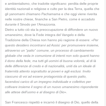
e ambientalismo, che tradotte significano: perdita delle proprie
identità nazionali e religiose e culto per la dea Terra, quella che
gli yanomami chiamano
Pachamama
e che oggi viene riverita
nelle nostre chiese, finanche a San Pietro, come è accaduto
durante il Sinodo per l’Amazzonia.
Dietro a tutto ciò sta la preoccupazione di diffondere un nuovo
umanesimo, dove la Fede integra del Vangelo e della
Tradizione della Chiesa non hanno più ragione di essere: «
Per
questo desidero incontrarvi ad Assisi: per promuovere insieme,
attraverso un “patto” comune, un processo di cambiamento
globale che veda in comunione di intenti non solo quanti hanno
il dono della fede, ma tutti gli uomini di buona volontà, al di là
delle differenze di credo e di nazionalità, uniti da un ideale di
fraternità attento soprattutto ai poveri e agli esclusi. Invito
ciascuno di voi ad essere protagonista di questo patto,
facendosi carico di un impegno individuale e collettivo per
coltivare insieme il sogno di un nuovo umanesimo rispondente
alle attese dell’uomo e al disegno di Dio
».
San Francesco rispettò e incarnò il disegno di Dio, quello della