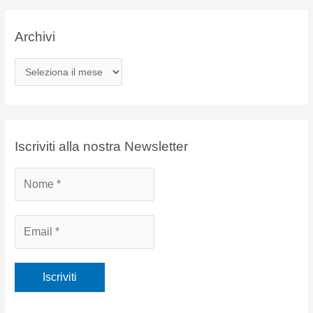
Archivi
A
r
c
h
i
Iscriviti alla nostra Newsletter
v
i