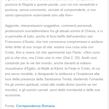
purezza la Regola e queste parole, così voi con semplicità e
purezza, senza commento, cercate di comprenderle, e con
santa operazione osservatele sino alla fine
».
Aggiunte, interpretazioni soggettive, commenti personali,
profanazioni sovrabbondano fra gli attuali uomini di Chiesa, e ci
si permette di tutto, anche di farsi beffe dell’autentico san
Francesco d’Assisi, che non conosceva compromessi e andava
dritto dritto al suo scopo di vita: essere una cosa sola con
Cristo, fino a vivere ciò che sperimentò san Paolo: «
Non sono
più io che vivo, ma Cristo vive in me
» (Gal 2, 20). Andò così
cantando per le vie del mondo, anche davanti al sultano
musulmano d’Egitto, al-Malik al-Kāmil, la Fede in Cristo, di cui
era servo mirabile, e dissipando la stoltezza e l’insipienza alla
luce della presenza della Santissima Trinità, dividendo l’umanità
fra gli uomini spirituali, votati alle realtà divine (anche se nel
mondo), e gli uomini carnali, servi della mondanità e delle sue
economie.
Fonte:
Corrispondenza Romana