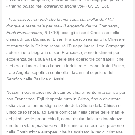
«
Hanno odiato me, odieranno anche voi
» (Gv 15, 18).
«
Francesco, non vedi che la mia casa sta crollando? Va’
dunque e restaurala per me
» (
Leggenda dei tre Compagni,
Fonti Francescane
, § 1410), così gli disse il Crocifisso nella
chiesa di San Damiano. E san Francesco restaurò la Chiesa e
restaurando la Chiesa restaurò l’Europa intera. I tre Compagni,
autori di una biografia di san Francesco, sono testimoni per
eccellenza della sua vita e delle sue opere; tre confratelli, che
stettero a lungo al suo fianco: i fedeli frate Leone, frate Rufino,
frate Angelo, sepolti, a sentinella, davanti al sepolcro del
Serafico nella Basilica di Assisi.
Nessun neoumanesimo di stampo chiaramente massonico per
san Francesco. Egli ricapitolò tutto in Cristo, fino a diventare
ostia vivente: primo stigmatizzato della Storia della Chiesa e,
unico caso finora, ad avere conficcati nella carne delle mani e
dei piedi, verie propri chiodi, come risulta dalle testimonianze
dirette in vita e
postmortem
. Il termine umanesimo è presente
nella Costituzione europea, che ha scalzato le radici cristiane