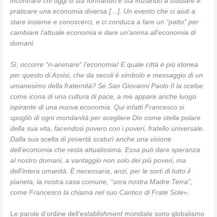
incontrare chi oggi si sta formando e sta iniziando a studiare e
praticare una economia diversa […]. Un evento che ci aiuti a
stare insieme e conoscerci, e ci conduca a fare un “patto” per
cambiare l’attuale economia e dare un’anima all’economia di
domani.
Sì, occorre “ri-animare” l’economia! E quale città è più idonea
per questo di Assisi, che da secoli è simbolo e messaggio di un
umanesimo della fraternità? Se San Giovanni Paolo II la scelse
come icona di una cultura di pace, a me appare anche luogo
ispirante di una nuova economia. Qui infatti Francesco si
spogliò di ogni mondanità per scegliere Dio come stella polare
della sua vita, facendosi povero con i poveri, fratello universale.
Dalla sua scelta di povertà scaturì anche una visione
dell’economia che resta attualissima. Essa può dare speranza
al nostro domani, a vantaggio non solo dei più poveri, ma
dell’intera umanità. È necessaria, anzi, per le sorti di tutto il
pianeta, la nostra casa comune, “sora nostra Madre Terra”,
come Francesco la chiama nel suo Cantico di Frate Sole
».
Le parole d’ordine dell’
establishment
mondiale sono globalismo