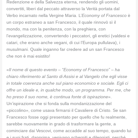
Redenzione e della Salvezza eterna, rendendo gli uomini,
convertiti, liberi dal peccato attraverso la Verità portata dal
Verbo incarnato nella Vergine Maria. L’
Economy of Francesco
è
un corpo estraneo a san Francesco, il quale rinnovò sì il
mondo, ma con la penitenza, con la preghiera, con
l’evangelizzazione, convertendo i peccatori, gli eretici (valdesi e
catari, che erano anche vegani, di cui l’Europa pullulava), i
musulmani. Quale inganno far credere ad un san Francesco
che non è mai esistito!
«
Il nome di questo evento – “Economy of Francesco” – ha
chiaro riferimento al Santo di Assisi e al Vangelo che egli visse
in totale coerenza anche sul piano economico e sociale. Egli ci
offre un ideale e, in qualche modo, un programma. Per me, che
ho preso il suo nome, è continua fonte di ispirazione
».
Un’ispirazione che si fonda sulla mondanizzazione del
«piccolino», come usava firmarsi il Cavaliere di Cristo. Se san
Francesco fosse oggi presentato per quello che fu realmente,
sarebbe nuovamente in grado di trasformare la gente, a
cominciare dai Vescovi, come accadde al suo tempo, quando lui
e i suoi frati, dapprima, venivano scherniti e dileggiati, perché