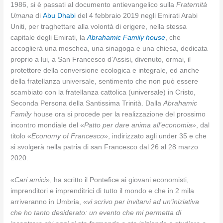
1986, si è passati al documento antievangelico sulla
Fraternità
Umana
di
Abu Dhabi
del 4 febbraio 2019 negli Emirati Arabi
Uniti, per traghettare alla volontà di erigere, nella stessa
capitale degli Emirati, la
Abrahamic Family house
, che
accoglierà una moschea, una sinagoga e una chiesa, dedicata
proprio a lui, a San Francesco d’Assisi, divenuto, ormai, il
protettore della conversione ecologica e integrale, ed anche
della fratellanza universale, sentimento che non può essere
scambiato con la fratellanza cattolica (universale) in Cristo,
Seconda Persona della Santissima Trinità. Dalla
Abrahamic
Family
house ora si procede per la realizzazione del prossimo
incontro mondiale del «
Patto per dare anima all’economia
», dal
titolo «
Economy of Francesco
», indirizzato agli under 35 e che
si svolgerà nella patria di san Francesco dal 26 al 28 marzo
2020.
«
Cari amici
», ha scritto il Pontefice ai giovani economisti,
imprenditori e imprenditrici di tutto il mondo e che in 2 mila
arriveranno in Umbria, «
vi scrivo per invitarvi ad un’iniziativa
che ho tanto desiderato: un evento che mi permetta di