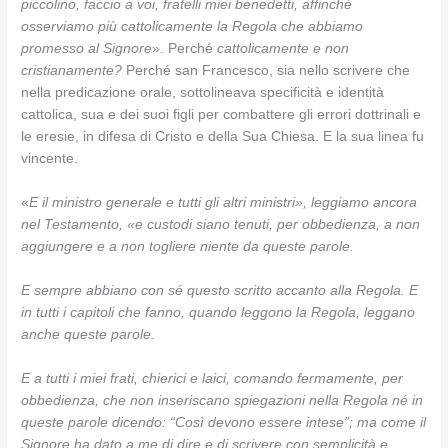
piccolino, faccio a voi, fratelli miei benedetti, affinché
osserviamo più cattolicamente la Regola che abbiamo
promesso al Signore
». Perché
cattolicamente e non
cristianamente?
Perché san Francesco, sia nello scrivere che
nella predicazione orale, sottolineava specificità e identità
cattolica, sua e dei suoi figli per combattere gli errori dottrinali e
le eresie, in difesa di Cristo e della Sua Chiesa. E la sua linea fu
vincente.
«
E il ministro generale e tutti gli altri ministri», leggiamo ancora
nel Testamento, «e custodi siano tenuti, per obbedienza, a non
aggiungere e a non togliere niente da queste parole.
E sempre abbiano con sé questo scritto accanto alla Regola. E
in tutti i capitoli che fanno, quando leggono la Regola, leggano
anche queste parole.
E a tutti i miei frati, chierici e laici, comando fermamente, per
obbedienza, che non inseriscano spiegazioni nella Regola né in
queste parole dicendo: “Così devono essere intese”; ma come il
Signore ha dato a me di dire e di scrivere con semplicità e