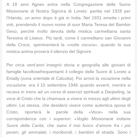
A 18 anni Agnes entra nella Congregazione delle Suore
Missionarie di Nostra Signora di Loreto: partita nel 1928 per
l’Irlanda, un anno dopo è già in India. Nel 1931 emette i primi
voti, prendendo il nuovo nome di suor Maria Teresa del Bambin
Gesù, perché molto devota della mistica carmelitana santa
Teresina di Lisieux. Più tardi, come il carmelitano san Giovanni
della Croce, sperimenterà la «
notte oscura
», quando la sua
mistica anima proverà il silenzio del Signore.
Per circa vent’anni insegnò storia e geografia alle giovani di
famiglie facoltosefrequentanti il collegio delle Suore di Loreto a
Entally (zona orientale di Calcutta). Poi arrivò la vocazione nella
vocazione: era il 10 settembre 1946 quando avvertì, mentre si
recava in treno ad un corso di esercizi spirituali a Darjeeling, la
voce di Cristo che la chiamava a vivere in mezzo agli ultimi degli
ultimi. Lei stessa, che desiderò vivere come autentica sposa di
Cristo, riporterà le parole della «Voce» nella sua
corrispondenza con i superiori: «
Voglio Missionarie indiane
Suore della Carità, che siano il mio fuoco d’amore fra i più
poveri, gli ammalati, i moribondi, i bambini di strada. Sono i