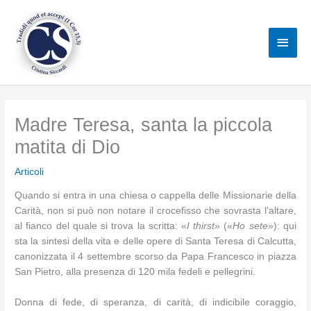
Vai
al
Men
contenuto
princ
Madre Teresa, santa la piccola
matita di Dio
Articoli
Quando si entra in una chiesa o cappella delle Missionarie della
Carità, non si può non notare il crocefisso che sovrasta l’altare,
al fianco del quale si trova la scritta: «
I thirst
» («
Ho sete
»): qui
sta la sintesi della vita e delle opere di Santa Teresa di Calcutta,
canonizzata il 4 settembre scorso da Papa Francesco in piazza
San Pietro, alla presenza di 120 mila fedeli e pellegrini.
Donna di fede, di speranza, di carità, di indicibile coraggio,