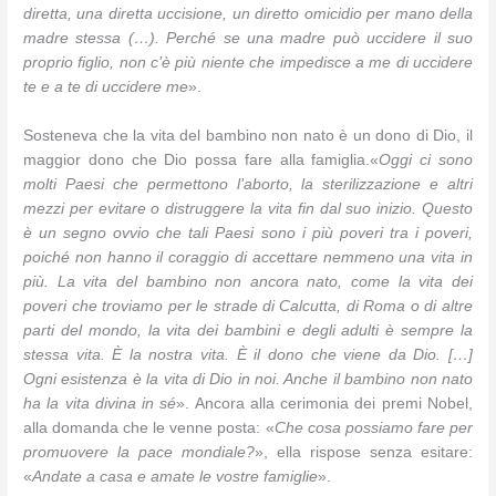
diretta, una diretta uccisione, un diretto omicidio per mano della
madre stessa (…). Perché se una madre può uccidere il suo
proprio figlio, non c’è più niente che impedisce a me di uccidere
te e a te di uccidere me
».
Sosteneva che la vita del bambino non nato è un dono di Dio, il
maggior dono che Dio possa fare alla famiglia.«
Oggi ci sono
molti Paesi che permettono l’aborto, la sterilizzazione e altri
mezzi per evitare o distruggere la vita fin dal suo inizio. Questo
è un segno ovvio che tali Paesi sono i più poveri tra i poveri,
poiché non hanno il coraggio di accettare nemmeno una vita in
più. La vita del bambino non ancora nato, come la vita dei
poveri che troviamo per le strade di Calcutta, di Roma o di altre
parti del mondo, la vita dei bambini e degli adulti è sempre la
stessa vita. È la nostra vita. È il dono che viene da Dio. […]
Ogni esistenza è la vita di Dio in noi. Anche il bambino non nato
ha la vita divina in sé
». Ancora alla cerimonia dei premi Nobel,
alla domanda che le venne posta: «
Che cosa possiamo fare per
promuovere la pace mondiale?
», ella rispose senza esitare:
«
Andate a casa e amate le vostre famiglie
».