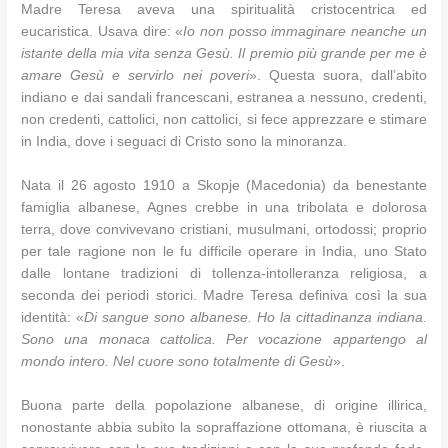
Madre Teresa aveva una spiritualità cristocentrica ed
eucaristica. Usava dire: «
Io non posso immaginare neanche un
istante della mia vita senza Gesù. Il premio più grande per me è
amare Gesù e servirlo nei poveri
». Questa suora, dall’abito
indiano e dai sandali francescani, estranea a nessuno, credenti,
non credenti, cattolici, non cattolici, si fece apprezzare e stimare
in India, dove i seguaci di Cristo sono la minoranza.
Nata il 26 agosto 1910 a Skopje (Macedonia) da benestante
famiglia albanese, Agnes crebbe in una tribolata e dolorosa
terra, dove convivevano cristiani, musulmani, ortodossi; proprio
per tale ragione non le fu difficile operare in India, uno Stato
dalle lontane tradizioni di tollenza-intolleranza religiosa, a
seconda dei periodi storici. Madre Teresa definiva così la sua
identità: «
Di sangue sono albanese. Ho la cittadinanza indiana.
Sono una monaca cattolica. Per vocazione appartengo al
mondo intero. Nel cuore sono totalmente di Gesù
».
Buona parte della popolazione albanese, di origine illirica,
nonostante abbia subito la sopraffazione ottomana, è riuscita a