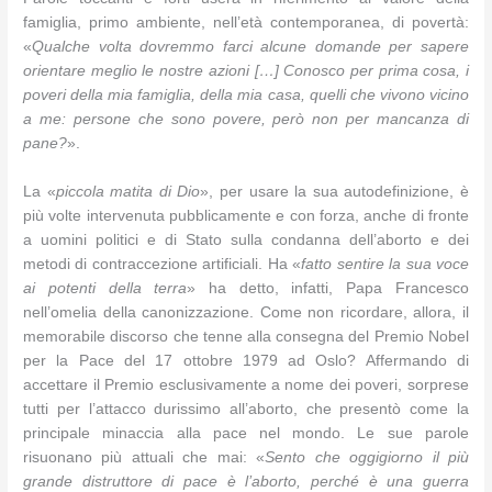
famiglia, primo ambiente, nell’età contemporanea, di povertà:
«
Qualche volta dovremmo farci alcune domande per sapere
orientare meglio le nostre azioni […] Conosco per prima cosa, i
poveri della mia famiglia, della mia casa, quelli che vivono vicino
a me: persone che sono povere, però non per mancanza di
pane?
».
La «
piccola matita di Dio
», per usare la sua autodefinizione, è
più volte intervenuta pubblicamente e con forza, anche di fronte
a uomini politici e di Stato sulla condanna dell’aborto e dei
metodi di contraccezione artificiali. Ha «
fatto sentire la sua voce
ai potenti della terra
» ha detto, infatti, Papa Francesco
nell’omelia della canonizzazione. Come non ricordare, allora, il
memorabile discorso che tenne alla consegna del Premio Nobel
per la Pace del 17 ottobre 1979 ad Oslo? Affermando di
accettare il Premio esclusivamente a nome dei poveri, sorprese
tutti per l’attacco durissimo all’aborto, che presentò come la
principale minaccia alla pace nel mondo. Le sue parole
risuonano più attuali che mai: «
Sento che oggigiorno il più
grande distruttore di pace è l’aborto, perché è una guerra