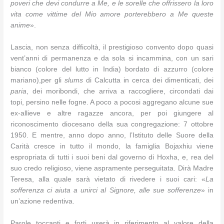
poveri che devi condurre a Me, e le sorelle che offrissero la loro
vita come vittime del Mio amore porterebbero a Me queste
anime
».
Lascia, non senza difficoltà, il prestigioso convento dopo quasi
vent’anni di permanenza e da sola si incammina, con un sari
bianco (colore del lutto in India) bordato di azzurro (colore
mariano),per gli
slums
di Calcutta in cerca dei dimenticati, dei
paria
, dei moribondi, che arriva a raccogliere, circondati dai
topi, persino nelle fogne. A poco a pocosi aggregano alcune sue
ex-allieve e altre ragazze ancora, per poi giungere al
riconoscimento diocesano della sua congregazione: 7 ottobre
1950. E mentre, anno dopo anno, l’Istituto delle Suore della
Carità cresce in tutto il mondo, la famiglia Bojaxhiu viene
espropriata di tutti i suoi beni dal governo di Hoxha, e, rea del
suo credo religioso, viene aspramente perseguitata. Dirà Madre
Teresa, alla quale sarà vietato di rivedere i suoi cari: «
La
sofferenza ci aiuta a unirci al Signore, alle sue sofferenze
» in
un’azione redentiva.
Parole toccanti e forti userà in riferimento al valore della