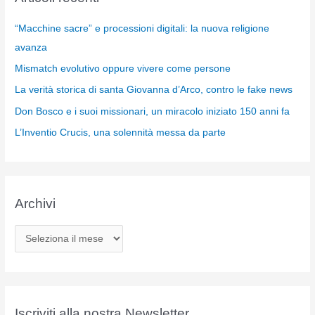
“Macchine sacre” e processioni digitali: la nuova religione
avanza
Mismatch evolutivo oppure vivere come persone
La verità storica di santa Giovanna d’Arco, contro le fake news
Don Bosco e i suoi missionari, un miracolo iniziato 150 anni fa
L’Inventio Crucis, una solennità messa da parte
Archivi
A
r
c
h
i
Iscriviti alla nostra Newsletter