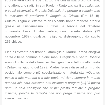
sopravvivere con le sue tradizioni e con la sua profonda fede,
che affonda le radici in san Paolo: «
Tanto che da Gerusalemme
e paesi circonvicini, fino alla Dalmazia ho portato a compimento
la missione di predicare il Vangelo di Cristo
» (Rm 15,19).
Cultura, lingua e letteratura dell’Albania hanno resistito proprio
grazie al Cristianesimo. Tuttavia la ferocia del dittatore
comunista Enver Hoxha vieterà, con decreto statale (13
novembre 1967), qualsiasi religione, distruggendo da subito
268 chiese.
Fino all’avvento del tiranno, lafamiglia di Madre Teresa elargiva
carità e bene comune a piene mani. Preghiera e Santo Rosario
erano il collante della famiglia. Rivolgendosi ai lettori della rivista
«Drita», nel giugno del 1979, Madre Teresa disse ad un mondo
occidentale sempre più secolarizzato e materialista: «
Quando
penso a mia mamma e a mio papà, mi viene sempre in mente
quando alla sera eravamo tutti insieme a pregare […] Vi posso
dare un solo consiglio: che al più presto torniate a pregare
insieme, perché la famiglia che non prega insieme non può
vivere insieme
».