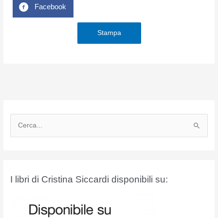
Facebook
Stampa
C
e
r
c
a
I libri di Cristina Siccardi disponibili su:
: