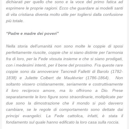
dichiarati per quello che sono e la voce del primo fatica ad
esprimere le proprie ragioni. Ecco che guardare ai modelli santi
di vita cristiana diventa molto utile per togliersi dalla confusione
più totale.
“Padre e madre dei poveri”
Nella storia dell’umanità non sono molte le coppie di sposi
perfettamente riuscite, coppie che si siano distinte per l’armonia
fra di loro, per la Fede vissuta insieme e che si siano prodigati,
con i medesimi intenti, per il bene del prossimo. Fra queste rare
coppie sono da annoverare Tancredi Falletti di Barolo (1782-
1838) e Juliette Colbert de Maulévrier (1786-1864). Non
soltanto vissero cristianamente, seriamente e costruttivamente
il loro reciproco amore, ma lo offrirono a Dio. Prese
separatamente le loro figure sono straordinarie, moltiplicate per
due sono la dimostrazione che il mondo si può davvero
cambiare, se le regole di comportamento sono dettate dai
principi evangelici. La Fede cattolica, infatti, è stata il
fondamento sul quale hanno edificato la loro casa sulla roccia.