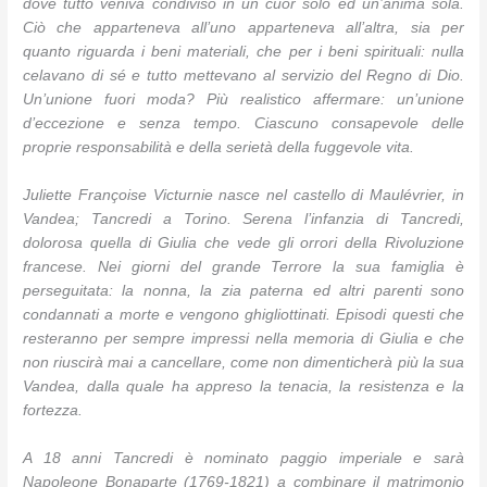
dove tutto veniva condiviso in un cuor solo ed un’anima sola.
Ciò che apparteneva all’uno apparteneva all’altra, sia per
quanto riguarda i beni materiali, che per i beni spirituali: nulla
celavano di sé e tutto mettevano al servizio del Regno di Dio.
Un’unione fuori moda? Più realistico affermare: un’unione
d’eccezione e senza tempo. Ciascuno consapevole delle
proprie responsabilità e della serietà della fuggevole vita.
Juliette Françoise Victurnie nasce nel castello di Maulévrier, in
Vandea; Tancredi a Torino. Serena l’infanzia di Tancredi,
dolorosa quella di Giulia che vede gli orrori della Rivoluzione
francese. Nei giorni del grande Terrore la sua famiglia è
perseguitata: la nonna, la zia paterna ed altri parenti sono
condannati a morte e vengono ghigliottinati. Episodi questi che
resteranno per sempre impressi nella memoria di Giulia e che
non riuscirà mai a cancellare, come non dimenticherà più la sua
Vandea, dalla quale ha appreso la tenacia, la resistenza e la
fortezza.
A 18 anni Tancredi è nominato paggio imperiale e sarà
Napoleone Bonaparte (1769-1821) a combinare il matrimonio