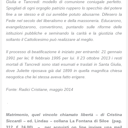
Giulia e Tancredi: modello di comunione coniugale perfetto.
Spogliati di ogni orgoglio patrizio ruppero lo specchio del potere
fine a se stesso e di cui avrebbe potuto abusarne. Difesero la
Fede nel secolo del liberalismo e della massoneria. Educarono,
evangelizzarono, convertirono, puntando sulle riforme delle
istituzioni pubbliche e seminando la carità e la giustizia che
soltanto il Cattolicesimo può realizzare al meglio.
Il processo di beatificazione è iniziato per entrambi: 21 gennaio
1991 per lei; 8 febbraio 1995 per lui. Il 23 ottobre 2013 i resti
mortali di Tancredi sono stati esumati e traslati in Santa Giulia,
dove Juliette riposava già dal 1899 in quella magnifica chiesa
neogotica che lei stessa aveva fatto erigere.
Fonte: Radici Cristiane, maggio 2014
.
Matrimonio, quel vincolo chiamato libertà –
di Cristina
Siccardi
– ed. Lindau – collana La Fontana di Siloe (pag.
312, € 24,00) – per acquisti on line inviare una mail