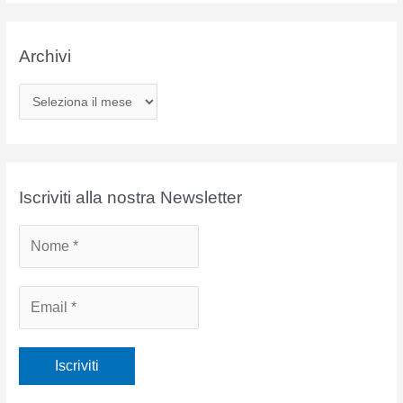
Archivi
A
r
c
h
i
Iscriviti alla nostra Newsletter
v
i