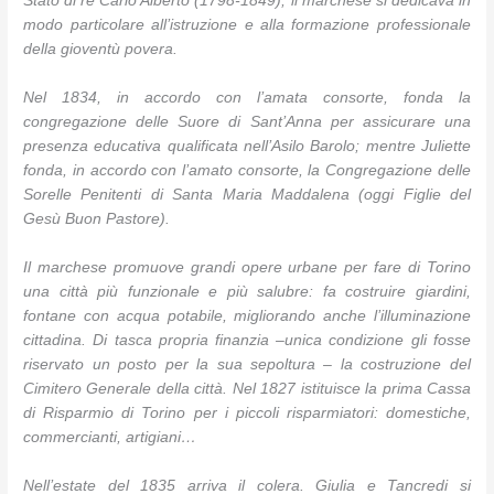
Stato di re Carlo Alberto (1798-1849), il marchese si dedicava in
modo particolare all’istruzione e alla formazione professionale
della gioventù povera.
Nel 1834, in accordo con l’amata consorte, fonda la
congregazione delle Suore di Sant’Anna per assicurare una
presenza educativa qualificata nell’Asilo Barolo; mentre Juliette
fonda, in accordo con l’amato consorte, la Congregazione delle
Sorelle Penitenti di Santa Maria Maddalena (oggi Figlie del
Gesù Buon Pastore).
Il marchese promuove grandi opere urbane per fare di Torino
una città più funzionale e più salubre: fa costruire giardini,
fontane con acqua potabile, migliorando anche l’illuminazione
cittadina. Di tasca propria finanzia –unica condizione gli fosse
riservato un posto per la sua sepoltura – la costruzione del
Cimitero Generale della città. Nel 1827 istituisce la prima Cassa
di Risparmio di Torino per i piccoli risparmiatori: domestiche,
commercianti, artigiani…
Nell’estate del 1835 arriva il colera. Giulia e Tancredi si