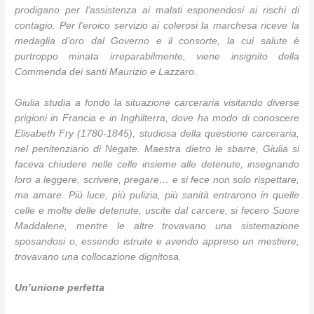
prodigano per l’assistenza ai malati esponendosi ai rischi di
contagio. Per l’eroico servizio ai colerosi la marchesa riceve la
medaglia d’oro dal Governo e il consorte, la cui salute è
purtroppo minata irreparabilmente, viene insignito della
Commenda dei santi Maurizio e Lazzaro.
Giulia studia a fondo la situazione carceraria visitando diverse
prigioni in Francia e in Inghilterra, dove ha modo di conoscere
Elisabeth Fry (1780-1845), studiosa della questione carceraria,
nel penitenziario di Negate. Maestra dietro le sbarre, Giulia si
faceva chiudere nelle celle insieme alle detenute, insegnando
loro a leggere, scrivere, pregare… e si fece non solo rispettare,
ma amare. Più luce, più pulizia, più sanità entrarono in quelle
celle e molte delle detenute, uscite dal carcere, si fecero Suore
Maddalene, mentre le altre trovavano una sistemazione
sposandosi o, essendo istruite e avendo appreso un mestiere,
trovavano una collocazione dignitosa.
Un’unione perfetta