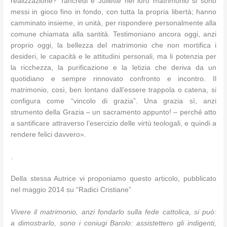
realizzazione? Tancredi e Juliette nel loro matrimonio si sono
messi in gioco fino in fondo, con tutta la propria libertà; hanno
camminato insieme, in unità, per rispondere personalmente alla
comune chiamata alla santità. Testimoniano ancora oggi, anzi
proprio oggi, la bellezza del matrimonio che non mortifica i
desideri, le capacità e le attitudini personali, ma li potenzia per
la ricchezza, la purificazione e la letizia che deriva da un
quotidiano e sempre rinnovato confronto e incontro. Il
matrimonio, così, ben lontano dall’essere trappola o catena, si
configura come “vincolo di grazia”. Una grazia sì, anzi
strumento della Grazia – un sacramento appunto! – perché atto
a santificare attraverso l’esercizio delle virtù teologali, e quindi a
rendere felici davvero».
.
Della stessa Autrice vi proponiamo questo articolo, pubblicato
nel maggio 2014 su “Radici Cristiane”
Vivere il matrimonio, anzi fondarlo sulla fede cattolica, si può:
a dimostrarlo, sono i coniugi Barolo: assistettero gli indigenti,