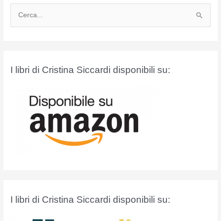
C
e
r
c
a
I libri di Cristina Siccardi disponibili su:
:
I libri di Cristina Siccardi disponibili su: