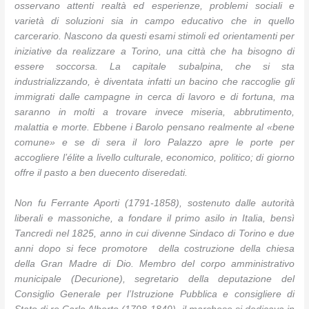
osservano attenti realtà ed esperienze, problemi sociali e
varietà di soluzioni sia in campo educativo che in quello
carcerario. Nascono da questi esami stimoli ed orientamenti per
iniziative da realizzare a Torino, una città che ha bisogno di
essere soccorsa. La capitale subalpina, che si sta
industrializzando, è diventata infatti un bacino che raccoglie gli
immigrati dalle campagne in cerca di lavoro e di fortuna, ma
saranno in molti a trovare invece miseria, abbrutimento,
malattia e morte. Ebbene i Barolo pensano realmente al «bene
comune» e se di sera il loro Palazzo apre le porte per
accogliere l’élite a livello culturale, economico, politico; di giorno
offre il pasto a ben duecento diseredati.
Non fu Ferrante Aporti (1791-1858), sostenuto dalle autorità
liberali e massoniche, a fondare il primo asilo in Italia, bensì
Tancredi nel 1825, anno in cui divenne Sindaco di Torino e due
anni dopo si fece promotore della costruzione della chiesa
della Gran Madre di Dio. Membro del corpo amministrativo
municipale (Decurione), segretario della deputazione del
Consiglio Generale per l’Istruzione Pubblica e consigliere di