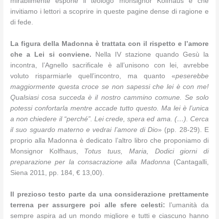
mirabilmente espone il teologo monsignor Kolfhaus e che
invitiamo i lettori a scoprire in queste pagine dense di ragione e
di fede.
La figura della Madonna è trattata con il rispetto e l’amore
che a Lei si conviene.
Nella IV stazione quando Gesù la
incontra, l’Agnello sacrificale è all’unisono con lei, avrebbe
voluto risparmiarle quell’incontro, ma quanto «
peserebbe
maggiormente questa croce se non sapessi che lei è con me!
Qualsiasi cosa succeda è il nostro cammino comune. Se solo
potessi confortarla mentre accade tutto questo. Ma lei è l’unica
a non chiedere il “perché”. Lei crede, spera ed ama. (…). Cerca
il suo sguardo materno e vedrai l’amore di Dio
» (pp. 28-29). E
proprio alla Madonna è dedicato l’altro libro che proponiamo di
Monsignor Kolfhaus,
Totus tuus, Maria, Dodici giorni di
preparazione per la consacrazione alla Madonna
(Cantagalli,
Siena 2011, pp. 184, € 13,00).
Il prezioso testo parte da una considerazione prettamente
terrena per assurgere poi alle sfere celesti:
l’umanità da
sempre aspira ad un mondo migliore e tutti e ciascuno hanno