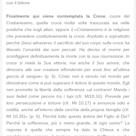
con il lettore.
Finalmente qui viene contemplata la Croce
, cuore del
Cristianesimo, quella croce molte volte trascurata sia nelle
prediche che sugli altari, eppure il «
Cristianesimo è la religione
che prevedere costitutivamente la croce. Anzitutto e soprattutto
perché Gesù attraverso il sacrificio del suo corpo sulla croce ha
liberato l’umanità dai suoi peccati. Ha deciso di morire per
sconfiggere definitivamente la morte con la sua risurrezione. In
croce si rivela la Sua vittoria, ma anche il Suo amore, che
dimostra alle sue creature effondendo per esse fino all’ultima
goccia di sangue
» (p. 6). Cristo non è venuto nel mondo per
dimostrare come si può superare il dolore di questo mondo, Egli
non promette la libertà dalla sofferenza «
al contrario! Manda i
suoi fedeli come pecore tra i lupi
(cfr. Mt10,16).
Prevede per
loro persecuzione e torture
(cfr. Mt 10,17)
e annuncia odio e
ostilità, anche all’interno della cerchia della propria famiglia
(cfr.
Mt 10,35)» (p. 6). Perché tutto questo dolore del Figlio di Dio?
Perché la sofferenza, più o meno grande, di ogni uomo? La
risposta è quella che sempre ha dato la Chiesa e che