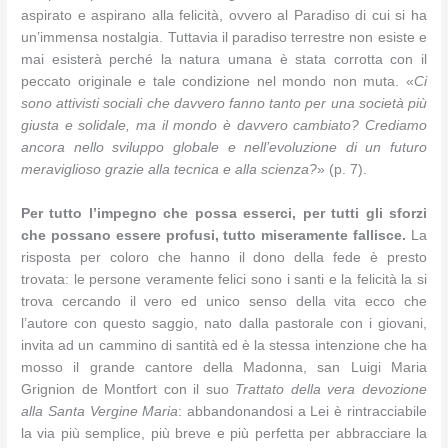
aspirato e aspirano alla felicità, ovvero al Paradiso di cui si ha
un’immensa nostalgia. Tuttavia il paradiso terrestre non esiste e
mai esisterà perché la natura umana è stata corrotta con il
peccato originale e tale condizione nel mondo non muta. «
Ci
sono attivisti sociali che davvero fanno tanto per una società più
giusta e solidale, ma il mondo è davvero cambiato? Crediamo
ancora nello sviluppo globale e nell’evoluzione di un futuro
meraviglioso grazie alla tecnica e alla scienza?
» (p. 7).
Per tutto l’impegno che possa esserci, per tutti gli sforzi
che possano essere profusi, tutto miseramente fallisce.
La
risposta per coloro che hanno il dono della fede è presto
trovata: le persone veramente felici sono i santi e la felicità la si
trova cercando il vero ed unico senso della vita ecco che
l’autore con questo saggio, nato dalla pastorale con i giovani,
invita ad un cammino di santità ed è la stessa intenzione che ha
mosso il grande cantore della Madonna, san Luigi Maria
Grignion de Montfort con il suo
Trattato della vera devozione
alla Santa Vergine Maria
: abbandonandosi a Lei è rintracciabile
la via più semplice, più breve e più perfetta per abbracciare la