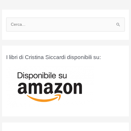
C
e
r
c
a
I libri di Cristina Siccardi disponibili su:
: