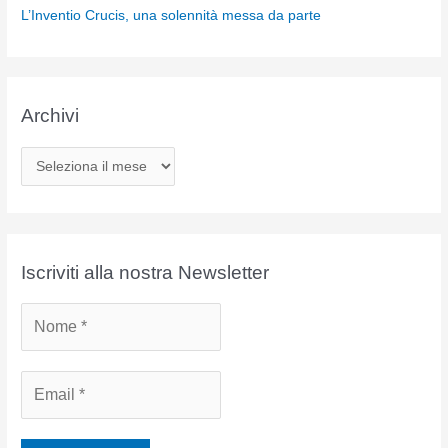
L’Inventio Crucis, una solennità messa da parte
Archivi
A
r
c
h
i
Iscriviti alla nostra Newsletter
v
i