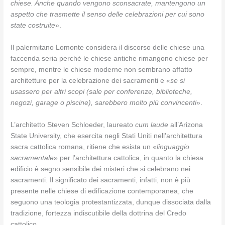
chiese. Anche quando vengono sconsacrate, mantengono un
aspetto che trasmette il senso delle celebrazioni per cui sono
state costruite
».
Il palermitano Lomonte considera il discorso delle chiese una
faccenda seria perché le chiese antiche rimangono chiese per
sempre, mentre le chiese moderne non sembrano affatto
architetture per la celebrazione dei sacramenti e «
se si
usassero per altri scopi (sale per conferenze, biblioteche,
negozi, garage o piscine), sarebbero molto più convincenti
».
L’architetto Steven Schloeder, laureato
cum laude
all’Arizona
State University, che esercita negli Stati Uniti nell’architettura
sacra cattolica romana, ritiene che esista un «
linguaggio
sacramentale
» per l’architettura cattolica, in quanto la chiesa
edificio è segno sensibile dei misteri che si celebrano nei
sacramenti. Il significato dei sacramenti, infatti, non è più
presente nelle chiese di edificazione contemporanea, che
seguono una teologia protestantizzata, dunque dissociata dalla
tradizione, fortezza indiscutibile della dottrina del Credo
cattolico.