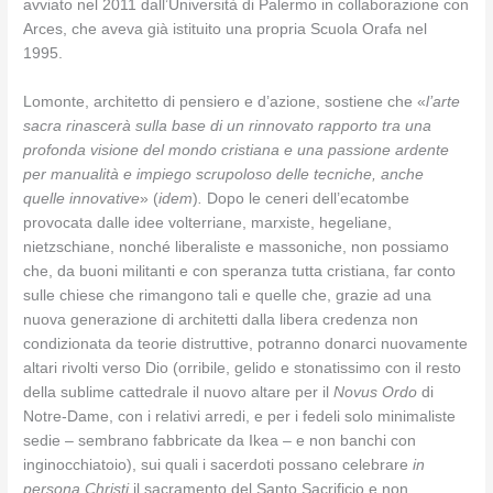
avviato nel 2011 dall’Università di Palermo in collaborazione con
Arces, che aveva già istituito una propria Scuola Orafa nel
1995.
Lomonte, architetto di pensiero e d’azione, sostiene che «
l’arte
sacra rinascerà sulla base di un rinnovato rapporto tra una
profonda visione del mondo cristiana e una passione ardente
per manualità e impiego scrupoloso delle tecniche, anche
quelle innovative
» (
idem
)
.
Dopo le ceneri dell’ecatombe
provocata dalle idee volterriane, marxiste, hegeliane,
nietzschiane, nonché liberaliste e massoniche, non possiamo
che, da buoni militanti e con speranza tutta cristiana, far conto
sulle chiese che rimangono tali e quelle che, grazie ad una
nuova generazione di architetti dalla libera credenza non
condizionata da teorie distruttive, potranno donarci nuovamente
altari rivolti verso Dio (orribile, gelido e stonatissimo con il resto
della sublime cattedrale il nuovo altare per il
Novus Ordo
di
Notre-Dame, con i relativi arredi, e per i fedeli solo minimaliste
sedie – sembrano fabbricate da Ikea – e non banchi con
inginocchiatoio), sui quali i sacerdoti possano celebrare
in
persona Christi
il sacramento del Santo Sacrificio e non