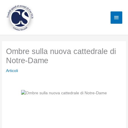
Vai
al
Men
contenuto
princ
Ombre sulla nuova cattedrale di
Notre-Dame
Articoli