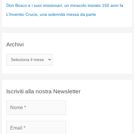
Don Bosco e i suoi missionari, un miracolo iniziato 150 anni fa
L’Inventio Crucis, una solennità messa da parte
Archivi
A
r
c
h
i
Iscriviti alla nostra Newsletter
v
i