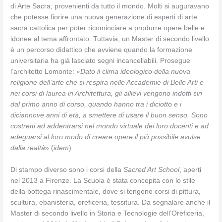
di Arte Sacra, provenienti da tutto il mondo. Molti si auguravano
che potesse fiorire una nuova generazione di esperti di arte
sacra cattolica per poter ricominciare a produrre opere belle e
idonee al tema affrontato. Tuttavia, un Master di secondo livello
è un percorso didattico che avviene quando la formazione
universitaria ha già lasciato segni incancellabili. Prosegue
l’architetto Lomonte: «
Dato il clima ideologico della nuova
religione dell’arte che si respira nelle Accademie di Belle Arti e
nei corsi di laurea in Architettura, gli allievi vengono indotti sin
dal primo anno di corso, quando hanno tra i diciotto e i
diciannove anni di età, a smettere di usare il buon senso. Sono
costretti ad addentrarsi nel mondo virtuale dei loro docenti e ad
adeguarsi al loro modo di creare opere il più possibile avulse
dalla realtà
» (
idem
).
Di stampo diverso sono i corsi della
Sacred Art School
, aperti
nel 2013 a Firenze. La Scuola è stata concepita con lo stile
della bottega rinascimentale, dove si tengono corsi di pittura,
scultura, ebanisteria, oreficeria, tessitura. Da segnalare anche il
Master di secondo livello in Storia e Tecnologie dell’Oreficeria,