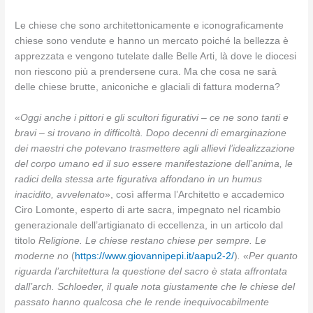
Le chiese che sono architettonicamente e iconograficamente
chiese sono vendute e hanno un mercato poiché la bellezza è
apprezzata e vengono tutelate dalle Belle Arti, là dove le diocesi
non riescono più a prendersene cura. Ma che cosa ne sarà
delle chiese brutte, aniconiche e glaciali di fattura moderna?
«
Oggi anche i pittori e gli scultori figurativi – ce ne sono tanti e
bravi – si trovano in difficoltà. Dopo decenni di emarginazione
dei maestri che potevano trasmettere agli allievi l’idealizzazione
del corpo umano ed il suo essere manifestazione dell’anima, le
radici della stessa arte figurativa affondano in un humus
inacidito, avvelenato
», così afferma l’Architetto e accademico
Ciro Lomonte, esperto di arte sacra, impegnato nel ricambio
generazionale dell’artigianato di eccellenza, in un articolo dal
titolo
Religione. Le chiese restano chiese per sempre. Le
moderne no
(
https://www.giovannipepi.it/aapu2-2/
)
.
«
Per quanto
riguarda l’architettura la questione del sacro è stata affrontata
dall’arch. Schloeder, il quale nota giustamente che le chiese del
passato hanno qualcosa che le rende inequivocabilmente