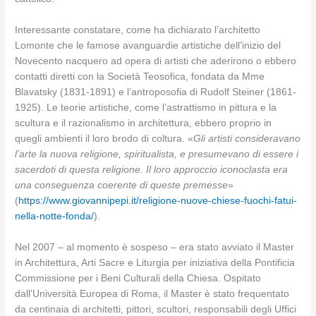
Interessante constatare, come ha dichiarato l’architetto
Lomonte che le famose avanguardie artistiche dell’inizio del
Novecento nacquero ad opera di artisti che aderirono o ebbero
contatti diretti con la Società Teosofica, fondata da Mme
Blavatsky (1831-1891) e l’antroposofia di Rudolf Steiner (1861-
1925). Le teorie artistiche, come l’astrattismo in pittura e la
scultura e il razionalismo in architettura, ebbero proprio in
quegli ambienti il loro brodo di coltura. «
Gli artisti consideravano
l’arte la nuova religione, spiritualista, e presumevano di essere i
sacerdoti di questa religione. Il loro approccio iconoclasta era
una conseguenza coerente di queste premesse
»
(
https://www.giovannipepi.it/religione-nuove-chiese-fuochi-fatui-
nella-notte-fonda/
).
Nel 2007 – al momento è sospeso – era stato avviato il Master
in Architettura, Arti Sacre e Liturgia per iniziativa della Pontificia
Commissione per i Beni Culturali della Chiesa. Ospitato
dall’Università Europea di Roma, il Master è stato frequentato
da centinaia di architetti, pittori, scultori, responsabili degli Uffici