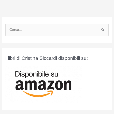
C
e
r
c
a
I libri di Cristina Siccardi disponibili su:
: