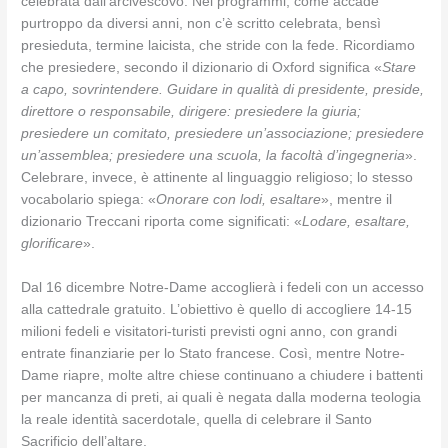
celebrata dall’arcivescovo. Nei programmi, come accade
purtroppo da diversi anni, non c’è scritto celebrata, bensì
presieduta, termine laicista, che stride con la fede. Ricordiamo
che presiedere, secondo il dizionario di Oxford significa «
Stare
a capo, sovrintendere. Guidare in qualità di presidente, preside,
direttore o responsabile, dirigere: presiedere la giuria;
presiedere un comitato, presiedere un’associazione; presiedere
un’assemblea; presiedere una scuola, la facoltà d’ingegneria
».
Celebrare, invece, è attinente al linguaggio religioso; lo stesso
vocabolario spiega: «
Onorare con lodi, esaltare
», mentre il
dizionario Treccani riporta come significati: «
Lodare, esaltare,
glorificare
».
Dal 16 dicembre Notre-Dame accoglierà i fedeli con un accesso
alla cattedrale gratuito. L’obiettivo è quello di accogliere 14-15
milioni fedeli e visitatori-turisti previsti ogni anno, con grandi
entrate finanziarie per lo Stato francese. Così, mentre Notre-
Dame riapre, molte altre chiese continuano a chiudere i battenti
per mancanza di preti, ai quali è negata dalla moderna teologia
la reale identità sacerdotale, quella di celebrare il Santo
Sacrificio dell’altare.