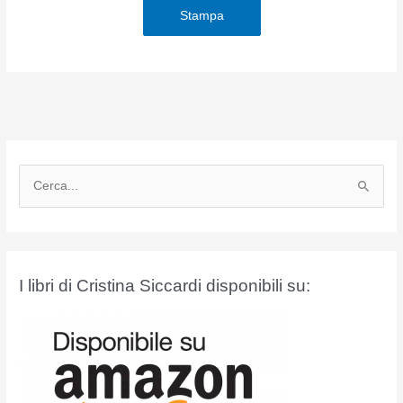
Stampa
C
e
r
c
a
I libri di Cristina Siccardi disponibili su:
: