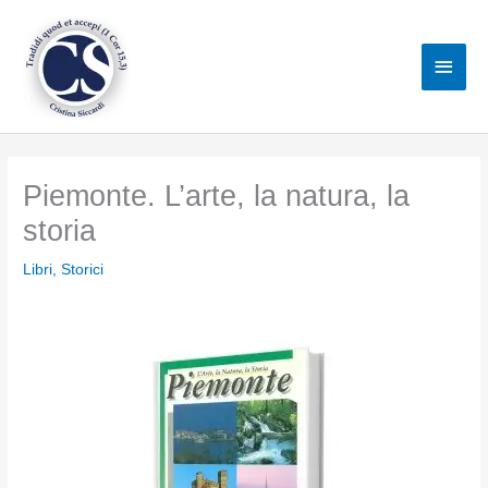
Vai
al
Men
contenuto
princ
Piemonte. L’arte, la natura, la
storia
Libri
,
Storici