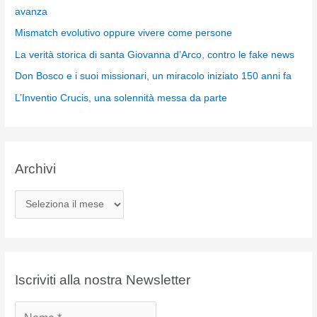
avanza
Mismatch evolutivo oppure vivere come persone
La verità storica di santa Giovanna d’Arco, contro le fake news
Don Bosco e i suoi missionari, un miracolo iniziato 150 anni fa
L’Inventio Crucis, una solennità messa da parte
Archivi
A
r
c
h
i
Iscriviti alla nostra Newsletter
v
i