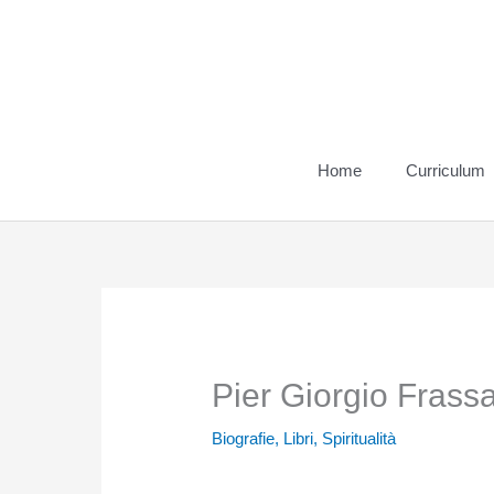
Vai
al
contenuto
Home
Curriculum
Pier Giorgio Frassat
Biografie
,
Libri
,
Spiritualità