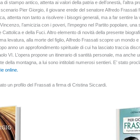
na di stampo antico, attenta ai valori della patria e dell’onestà, l’altr
 scenario Pier Giorgio, il giovane erede del senatore Alfredo Frassati
ica, attenta non tanto a risolvere i bisogni generali, ma a far sentire la
Vincenzo, l’amicizia con i poveri, l’impegno nel Partito popolare, una sp
Cattolica e della Fuci. Altro elemento di novità della presente biografia
sima levatura, alla morte del figlio, Alfredo Frassati scopre un mondo 
 anno un approfondimento spirituale di cui ha lasciato traccia discret
aolo VI. L’opera propone un itinerario di santità personale, ma anche un
 della montagna, a lui sono intitolati numerosi sentieri. E’ stato pro
rie online.
to un profilo del Frassati a firma di Cristina Siccardi.