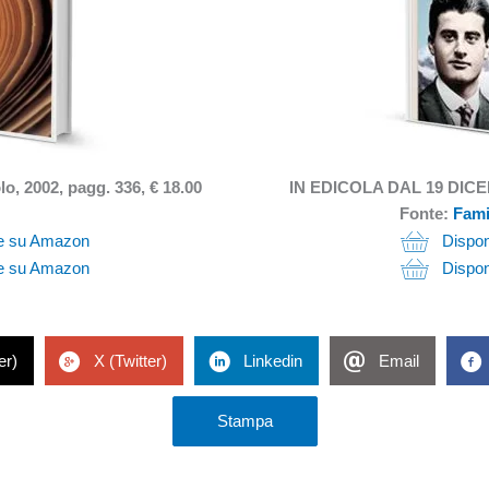
o, 2002, pagg. 336, € 18.00
IN EDICOLA DAL 19 DICE
Fonte:
Fami
le su Amazon
Dispon
le su Amazon
Dispon
er)
X (Twitter)
Linkedin
Email
Stampa