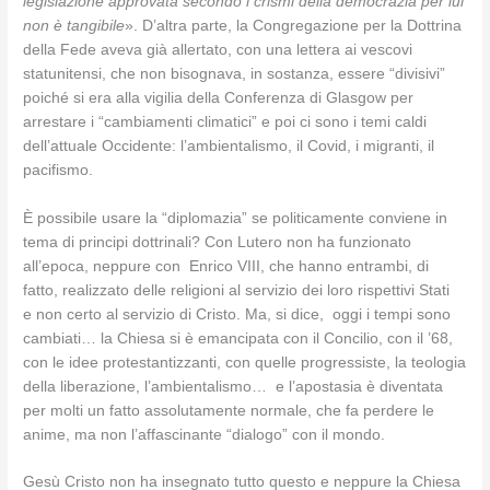
legislazione approvata secondo i crismi della democrazia per lui
non è tangibile
». D’altra parte, la Congregazione per la Dottrina
della Fede aveva già allertato, con una lettera ai vescovi
statunitensi, che non bisognava, in sostanza, essere “divisivi”
poiché si era alla vigilia della Conferenza di Glasgow per
arrestare i “cambiamenti climatici” e poi ci sono i temi caldi
dell’attuale Occidente: l’ambientalismo, il Covid, i migranti, il
pacifismo.
È possibile usare la “diplomazia” se politicamente conviene in
tema di principi dottrinali? Con Lutero non ha funzionato
all’epoca, neppure con Enrico VIII, che hanno entrambi, di
fatto, realizzato delle religioni al servizio dei loro rispettivi Stati
e non certo al servizio di Cristo. Ma, si dice, oggi i tempi sono
cambiati… la Chiesa si è emancipata con il Concilio, con il ’68,
con le idee protestantizzanti, con quelle progressiste, la teologia
della liberazione, l’ambientalismo… e l’apostasia è diventata
per molti un fatto assolutamente normale, che fa perdere le
anime, ma non l’affascinante “dialogo” con il mondo.
Gesù Cristo non ha insegnato tutto questo e neppure la Chiesa