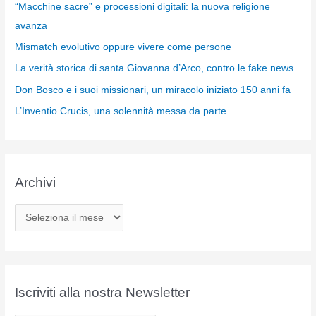
“Macchine sacre” e processioni digitali: la nuova religione
avanza
Mismatch evolutivo oppure vivere come persone
La verità storica di santa Giovanna d’Arco, contro le fake news
Don Bosco e i suoi missionari, un miracolo iniziato 150 anni fa
L’Inventio Crucis, una solennità messa da parte
Archivi
A
r
c
h
i
Iscriviti alla nostra Newsletter
v