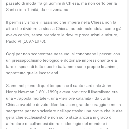
passato di moda fra gli uomini di Chiesa, ma non certo per la
Santissima Trinità, da cui veniamo.
Il permissivismo e il lassismo che impera nella Chiesa non fa
altro che dividere la stessa Chiesa, autodemolendola, come già
aveva capito, senza prendere le dovute precauzioni e misure,
Paolo VI (1897-1978).
Oggi per non scontentare nessuno, si condonano i peccati con
un pressapochismo teologico e dottrinale impressionante e a
fare le spese di tutto questo bailamme sono proprio le anime,
soprattutto quelle incoscienti.
Siamo nel pieno di quel tempo che il santo cardinale John
Henry Newman (1801-1890) aveva previsto: il liberalismo era
una «trappola mortale», una «terribile calamità» da cui la
Chiesa avrebbe dovuto difendersi con grande coraggio e molta
saggezza per non scivolare nell’apostasia: una prova che le alte
gerarchie ecclesiastiche non sono state ancora in grado di
affrontare e, cullandosi dietro le ideologie del mondo e i