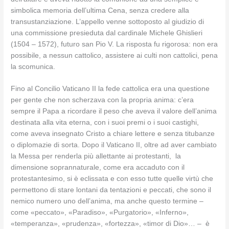
simbolica memoria dell’ultima Cena, senza credere alla
transustanziazione. L’appello venne sottoposto al giudizio di
una commissione presieduta dal cardinale Michele Ghislieri
(1504 – 1572), futuro san Pio V. La risposta fu rigorosa: non era
possibile, a nessun cattolico, assistere ai culti non cattolici, pena
la scomunica.
Fino al Concilio Vaticano II la fede cattolica era una questione
per gente che non scherzava con la propria anima: c’era
sempre il Papa a ricordare il peso che aveva il valore dell’anima
destinata alla vita eterna, con i suoi premi o i suoi castighi,
come aveva insegnato Cristo a chiare lettere e senza titubanze
o diplomazie di sorta. Dopo il Vaticano II, oltre ad aver cambiato
la Messa per renderla più allettante ai protestanti, la
dimensione soprannaturale, come era accaduto con il
protestantesimo, si è eclissata e con esso tutte quelle virtù che
permettono di stare lontani da tentazioni e peccati, che sono il
nemico numero uno dell’anima, ma anche questo termine –
come «peccato», «Paradiso», «Purgatorio», «Inferno»,
«temperanza», «prudenza», «fortezza», «timor di Dio»… – è