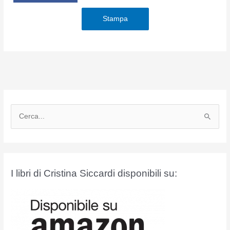
Stampa
C
e
r
c
a
I libri di Cristina Siccardi disponibili su:
: