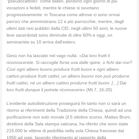
“pseudocattolici” come Biden, perdono ogni giorno di più
vocazioni e fedeli, mentre le chiese si svuotano
progressivamente: in Toscana come altrove ci sono ormai
parroci che amministrano 12 e più parrocchie, mentre, dagli
ultimi dati resi pubblici dalla CEI, negli ultimi 50 anni, le nuove
leve sacerdotali sono diminuite di oltre 60% e oggi, un
seminarista su 10 arriva dall’estero.
Gesù non ha lasciato nel vago nulla: «
Dai loro frutti li
riconoscerete. Si raccoglie forse uva dalle spine, o fichi dai rovi?
Così ogni albero buono produce frutti buoni e ogni albero
cattivo produce frutti cattivi; un albero buono non può produrre
frutti cattivi, né un albero cattivo produrre frutti buoni. […] Dai
loro frutti dunque li potrete riconoscere
» (Mt 7, 16-20).
L’evidente autodistruzione proseguirà fin tanto non ci sarà un
ritorno ai riferimenti della Tradizione della Chiesa, quindi ad una
purificazione non solo morale (il 5 ottobre scorso, Matteo Bruni,
direttore della Sala stampa vaticana, ha riferito che sono state
216.000 le vittime di pedofilia nella sola Chiesa francese dal
1950 ad oggi, facendo riferimento al rapporto della