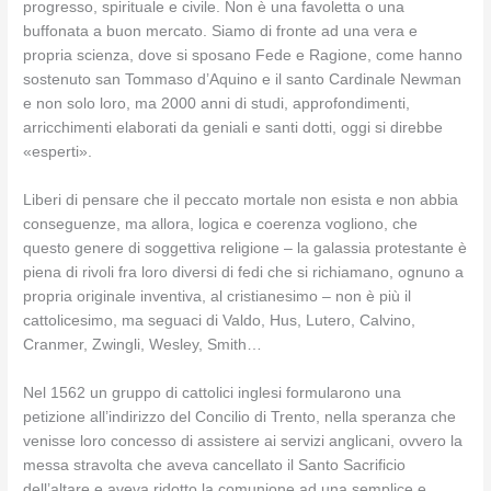
progresso, spirituale e civile. Non è una favoletta o una
buffonata a buon mercato. Siamo di fronte ad una vera e
propria scienza, dove si sposano Fede e Ragione, come hanno
sostenuto san Tommaso d’Aquino e il santo Cardinale Newman
e non solo loro, ma 2000 anni di studi, approfondimenti,
arricchimenti elaborati da geniali e santi dotti, oggi si direbbe
«esperti».
Liberi di pensare che il peccato mortale non esista e non abbia
conseguenze, ma allora, logica e coerenza vogliono, che
questo genere di soggettiva religione – la galassia protestante è
piena di rivoli fra loro diversi di fedi che si richiamano, ognuno a
propria originale inventiva, al cristianesimo – non è più il
cattolicesimo, ma seguaci di Valdo, Hus, Lutero, Calvino,
Cranmer, Zwingli, Wesley, Smith…
Nel 1562 un gruppo di cattolici inglesi formularono una
petizione all’indirizzo del Concilio di Trento, nella speranza che
venisse loro concesso di assistere ai servizi anglicani, ovvero la
messa stravolta che aveva cancellato il Santo Sacrificio
dell’altare e aveva ridotto la comunione ad una semplice e