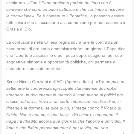
dichiarato: «
Con il Papa abbiamo parlato del fatto che è
contento che sono un buon cattolico e che continuo a ricevere
la comunione
». Se è contenuto il Pontefice, lo possono essere
tutti coloro che si accostano alla comunione pur non essendo in
Grazia di Dio.
La confusione nella Chiesa regna sovrana e le contradizioni
sono ormai di ordinaria amministrazione: un giorno il Papa dice
che l’aborto è assassinio e poi, poco dopo, scagiona, per sue
soggettive simpatie e opportunità politiche, chi permette di
estendere il peccato mortale.
Scrive Nicola Graziani dell’AGI (Agenzia Italia): «
Tra un paio di
settimane la conferenza episcopale statunitense dovrebbe
emanare un documento in materia di comunione ai politici pro
choice, ed ora si trova in un certo imbarazzo: se dice di sì, si
rimangia la dottrina, se dice di no, si mette contro il Vicario di
Cristo. Non è una posizione facile. Sia chiaro, comunque: il
Papa ha ribadito ancora due giorni fa che l’aborto è omicidio. Il
fatto è che Biden personalmente è per la vita, ma una