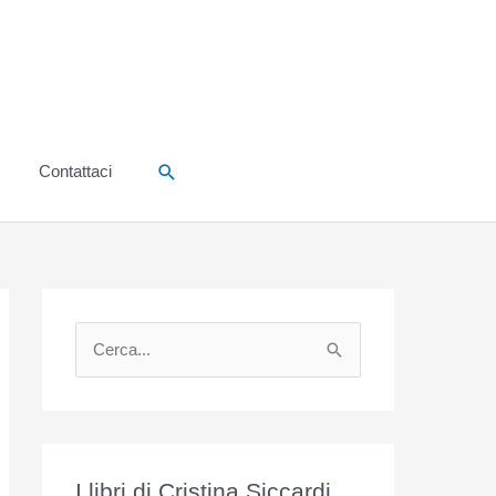
Cerca
Contattaci
C
e
r
c
a
I libri di Cristina Siccardi