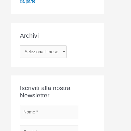
da parte
Archivi
A
r
c
h
i
Iscriviti alla nostra
v
Newsletter
i