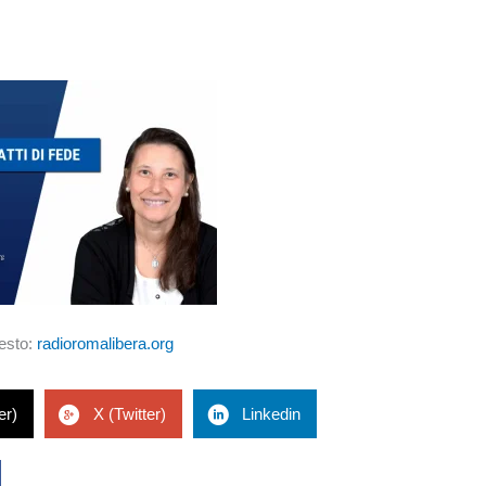
testo:
radioromalibera.org
er)
X (Twitter)
Linkedin