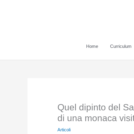
Vai
al
contenuto
Home
Curriculum
Quel dipinto del S
di una monaca visi
Articoli