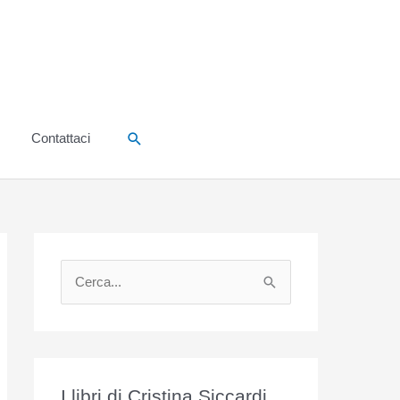
Cerca
Contattaci
C
e
r
c
a
I libri di Cristina Siccardi