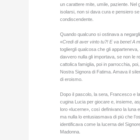
un carattere mite, umile, paziente. Nel
isolarsi, non si dava cura e pensiero s
condiscendente.
Quando qualcuno si ostinava a negargli i 
«
Credi di aver vinto tu?! E va bene! A 
togliergli qualcosa che gli apparteneva,
davvero nulla gli importava, se non le 
cattolica famiglia, poi in parrocchia, poi
Nostra Signora di Fatima. Amava il sile
di eroismo.
Dopo il pascolo, la sera, Francesco e la 
cugina Lucia per giocare e, insieme, a
loro «lucerne», così definivano la luna e
ma nulla lo entusiasmava di più che l’os
identificava come la lucerna del Signo
Madonna.