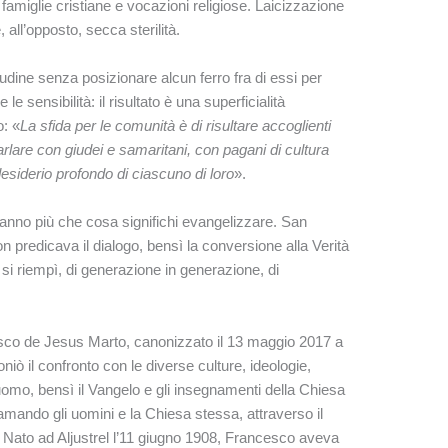
amiglie cristiane e vocazioni religiose. Laicizzazione
 all’opposto, secca sterilità.
cudine senza posizionare alcun ferro fra di essi per
le sensibilità: il risultato è una superficialità
o: «
La sfida per le comunità è di risultare accoglienti
lare con giudei e samaritani, con pagani di cultura
esiderio profondo di ciascuno di loro
».
anno più che cosa significhi evangelizzare. San
n predicava il dialogo, bensì la conversione alla Verità
si riempì, di generazione in generazione, di
isco de Jesus Marto, canonizzato il 13 maggio 2017 a
ò il confronto con le diverse culture, ideologie,
ell’uomo, bensì il Vangelo e gli insegnamenti della Chiesa
amando gli uomini e la Chiesa stessa, attraverso il
. Nato ad Aljustrel l’11 giugno 1908, Francesco aveva