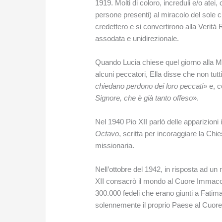
1919. Molti di coloro, increduli e/o atei
persone presenti) al miracolo del sole ch
credettero e si convertirono alla Verità R
assodata e unidirezionale.
Quando Lucia chiese quel giorno alla M
alcuni peccatori, Ella disse che non tutt
chiedano perdono dei loro peccati
» e, c
Signore, che è già tanto offeso
».
Nel 1940 Pio XII parlò delle apparizioni i
Octavo
, scritta per incoraggiare la Chi
missionaria.
Nell’ottobre del 1942, in risposta ad un
XII consacrò il mondo al Cuore Immacol
300.000 fedeli che erano giunti a Fatim
solennemente il proprio Paese al Cuore