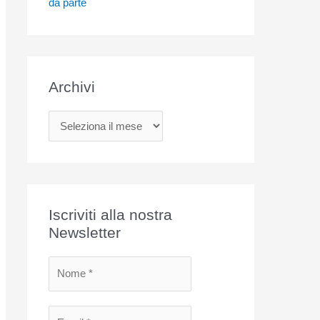
da parte
Archivi
A
r
c
h
i
Iscriviti alla nostra
v
Newsletter
i