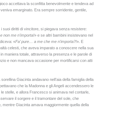
 gioco accettava la sconfitta benevolmente e tendeva ad
e veniva emarginato. Era sempre sorridente, gentile,
suoi diritti di vincitore, si piegava senza resistere:
me non me n’importa!
» e se altri bambini insistevano nel
 diceva: «
Fa’ pure… a me che me n’importa?!
». E
realtà celesti, che aveva imparato a conoscere nella sua
, in maniera totale, attraverso la presenza e le parole di
nzio e non mancava occasione per mortificarsi con atti
sorellina Giacinta andavano nell’aia della famiglia della
spettavano che la Madonna e gli Angeli accendessero le
 le stelle, e allora Francesco si animava nel contarle,
servare il sorgere e il tramontare del sole, che
re, mentre Giacinta amava maggiormente quella della