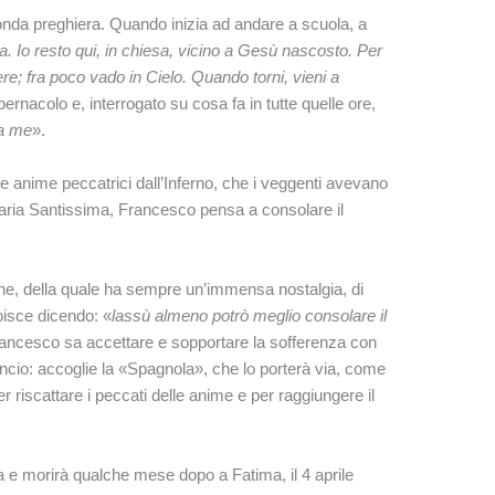
onda preghiera. Quando inizia ad andare a scuola, a
la. Io resto qui, in chiesa, vicino a Gesù nascosto. Per
e; fra poco vado in Cielo. Quando torni, vieni a
abernacolo e, interrogato su cosa fa in tutte quelle ore,
da me
».
e anime peccatrici dall’Inferno, che i veggenti avevano
 Maria Santissima, Francesco pensa a consolare il
e, della quale ha sempre un’immensa nostalgia, di
ioisce dicendo: «
lassù almeno potrò meglio consolare il
rancesco sa accettare e sopportare la sofferenza con
cio: accoglie la «Spagnola», che lo porterà via, come
 riscattare i peccati delle anime e per raggiungere il
 e morirà qualche mese dopo a Fatima, il 4 aprile