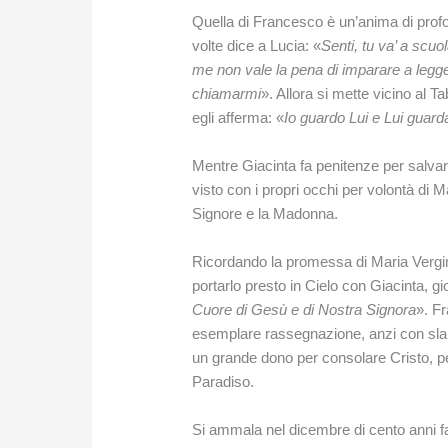
Quella di Francesco è un’anima di prof
volte dice a Lucia: «
Senti, tu va’ a scuo
me non vale la pena di imparare a legger
chiamarmi
». Allora si mette vicino al T
egli afferma: «
Io guardo Lui e Lui guar
Mentre Giacinta fa penitenze per salvar
visto con i propri occhi per volontà di
Signore e la Madonna.
Ricordando la promessa di Maria Vergin
portarlo presto in Cielo con Giacinta, g
Cuore di Gesù e di Nostra Signora
». F
esemplare rassegnazione, anzi con slan
un grande dono per consolare Cristo, per
Paradiso.
Si ammala nel dicembre di cento anni fa