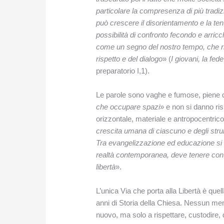
particolare la compresenza di più tradiz
può crescere il disorientamento e la te
possibilità di confronto fecondo e arric
come un segno del nostro tempo, che ric
rispetto e del dialogo
» (
I giovani, la fed
preparatorio I,1).
Le parole sono vaghe e fumose, piene di
che occupare spazi
» e non si danno risp
orizzontale, materiale e antropocentrico
crescita umana di ciascuno e degli str
Tra evangelizzazione ed educazione si 
realtà contemporanea, deve tenere cont
libertà
».
L’unica Via che porta alla Libertà è quel
anni di Storia della Chiesa. Nessun me
nuovo, ma solo a rispettare, custodire, 