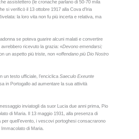
, che assistettero (le cronache parlano di 50-70 mila
e si verificò il 13 ottobre 1917 alla Cova d’Iria
ivelata: la loro vita non fu più incerta e relativa, ma
adonna se poteva guarire alcuni malati e convertire
i avrebbero ricevuto la grazia: «
Devono emendarsi;
on un aspetto più triste, non «
offendano più Dio Nostro
n un testo ufficiale, l’enciclica
Saeculo Exeunte
esa in Portogallo ad aumentare la sua attività
 messaggio inviatogli da suor Lucia due anni prima, Pio
ato di Maria. Il 13 maggio 1931, alla presenza di
a per quell’evento, i vescovi portoghesi consacrarono
 Immacolato di Maria.