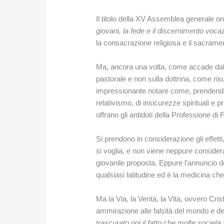
Il titolo della XV Assemblea generale or
giovani, la fede e il discernimento voca
la consacrazione religiosa e il sacrame
Ma, ancora una volta, come accade dal Con
pastorale e non sulla dottrina, come ri
impressionante notare come, prendendo at
relativismo, di insicurezze spirituali e 
offrano gli antidoti della Professione di 
Si prendono in considerazione gli effett
si voglia, e non viene neppure considera
giovanile proposta. Eppure l’annuncio della
qualsiasi latitudine ed è la medicina ch
Ma la Via, la Verità, la Vita, ovvero Cr
ammirazione alle falsità del mondo e del
trascurato poi il fatto che molte società