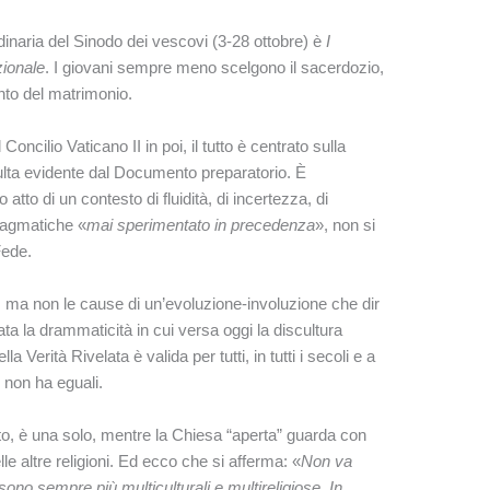
dinaria del Sinodo dei vescovi (3-28 ottobre) è
I
zionale
. I giovani sempre meno scelgono il sacerdozio,
nto del matrimonio.
cilio Vaticano II in poi, il tutto è centrato sulla
sulta evidente dal Documento preparatorio. È
to di un contesto di fluidità, di incertezza, di
pragmatiche «
mai sperimentato in precedenza
», non si
Fede.
i, ma non le cause di un’evoluzione-involuzione che dir
ta la drammaticità in cui versa oggi la discultura
 Verità Rivelata è valida per tutti, in tutti i secoli e a
e non ha eguali.
isto, è una solo, mentre la Chiesa “aperta” guarda con
le altre religioni. Ed ecco che si afferma: «
Non va
 sono sempre più multiculturali e multireligiose. In