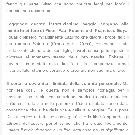
fanno già parte (visto che sono previste leggi per loro): i
bambini non ancora nati.
Leggendo questo istruttivissimo saggio sorgono alla
mente le pitture di Pieter Paul Rubens e di Francisco Goya,
i quali dipinsero mirabilmente Saturno che divora i propri figli: il
dio romano Saturno (Crono per i Greci), essendogli stato
profetizzato che uno dei suoi figli gli avrebbe usurpato il posto, li
divorava al momento stesso della loro nascita. Ebbene, i
governi, improntati sulla laicità e la democrazia ormai
incontrollate, stanno divorando le creature non sue, ma di Dio.
È sorta la sovranità illimitata della volontà personale.
Ma
non era così… e questa non è semplice nostalgia per il
passato, ma reale constatazione storico-filosofica-giuridica-
culturale. Tutto sta nella partenza. L’idea di Stato nasce dalla
concezione che si ha della vita e della sua origine. Se si pone
Dio al vertice di tutto ne conseguirà che la libertà riguarda gli
attributi dell’Essere perfettissimo, che ha creato liberamente,
«
allora il reale risponde a un fine, ogni cosa ha un significato e