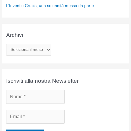
L’Inventio Crucis, una solennità messa da parte
Archivi
A
r
c
h
i
Iscriviti alla nostra Newsletter
v
i