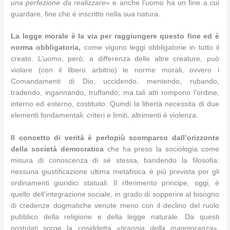
una perfezione da realizzare
» e anche l’uomo ha un fine a cui
guardare, fine che è inscritto nella sua natura.
La legge morale è la via per raggiungere questo fine ed è
norma obbligatoria,
come vigono leggi obbligatorie in tutto il
creato. L’uomo, però, a differenza delle altre creature, può
violare (con il libero arbitrio) le norme morali, ovvero i
Comandamenti di Dio, uccidendo, mentendo, rubando,
tradendo, ingannando, truffando; ma tali atti rompono l’ordine,
interno ed esterno, costituito. Quindi la libertà necessita di due
elementi fondamentali: criteri e limiti, altrimenti è violenza.
Il concetto di verità è perlopiù scomparso dall’orizzonte
della società democratica
che ha preso la sociologia come
misura di conoscenza di sé stessa, bandendo la filosofia:
nessuna giustificazione ultima metafisica è più prevista per gli
ordinamenti giuridici statuali. Il riferimento principe, oggi, è
quello dell’integrazione sociale, in grado di sopperire al bisogno
di credenze dogmatiche venute meno con il declino del ruolo
pubblico della religione e della legge naturale. Da questi
postulati sorge la cosiddetta «
tirannia della maggioranza
»,