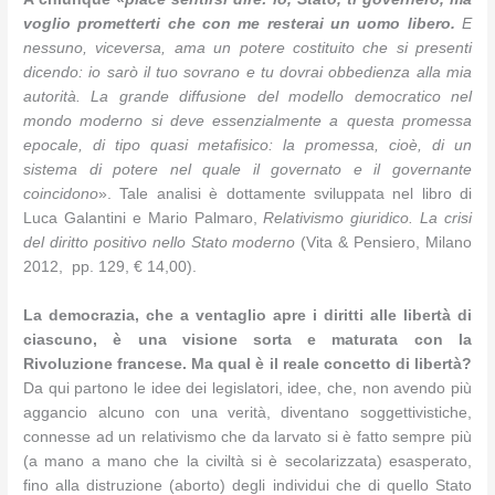
voglio prometterti che con me resterai un uomo libero.
E
nessuno, viceversa, ama un potere costituito che si presenti
dicendo: io sarò il tuo sovrano e tu dovrai obbedienza alla mia
autorità. La grande diffusione del modello democratico nel
mondo moderno si deve essenzialmente a questa promessa
epocale, di tipo quasi metafisico: la promessa, cioè, di un
sistema di potere nel quale il governato e il governante
coincidono
». Tale analisi è dottamente sviluppata nel libro di
Luca Galantini e Mario Palmaro,
Relativismo giuridico. La crisi
del diritto positivo nello Stato moderno
(Vita & Pensiero, Milano
2012, pp. 129, € 14,00).
La democrazia, che a ventaglio apre i diritti alle libertà di
ciascuno, è una visione sorta e maturata con la
Rivoluzione francese. Ma qual è il reale concetto di libertà?
Da qui partono le idee dei legislatori, idee, che, non avendo più
aggancio alcuno con una verità, diventano soggettivistiche,
connesse ad un relativismo che da larvato si è fatto sempre più
(a mano a mano che la civiltà si è secolarizzata) esasperato,
fino alla distruzione (aborto) degli individui che di quello Stato