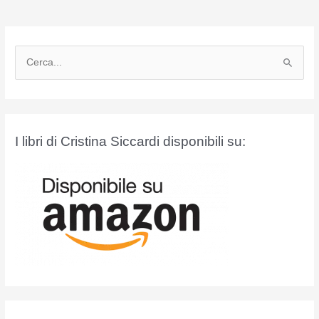
C
e
r
c
a
I libri di Cristina Siccardi disponibili su:
: