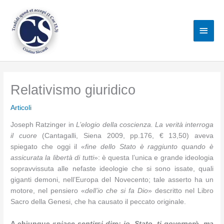
Vai
al
Men
contenuto
princ
Relativismo giuridico
Articoli
Joseph Ratzinger in
L’elogio della coscienza. La verità interroga
il cuore
(Cantagalli, Siena 2009, pp.176, € 13,50) aveva
spiegato che oggi il «
fine dello Stato è raggiunto quando è
assicurata la libertà di tutti
»: è questa l’unica e grande ideologia
sopravvissuta alle nefaste ideologie che si sono issate, quali
giganti demoni, nell’Europa del Novecento; tale asserto ha un
motore, nel pensiero «
dell’io che si fa Dio
» descritto nel Libro
Sacro della Genesi, che ha causato il peccato originale.
A chiunque «
piace sentirsi dire: io, Stato, ti governerò, ma