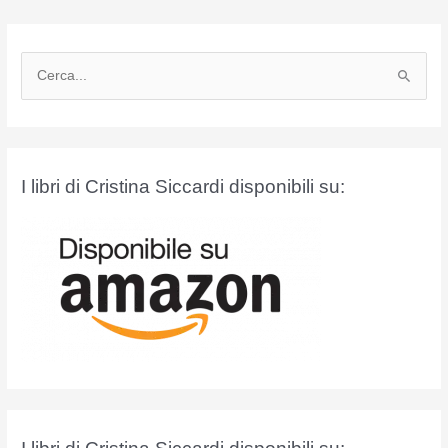
C
e
r
c
a
I libri di Cristina Siccardi disponibili su:
: