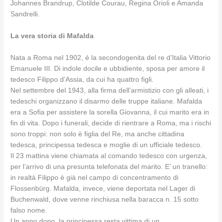
Johannes Brandrup, Clotilde Courau, Regina Orioli e Amanda
Sandrelli.
La vera storia di Mafalda
Nata a Roma nel 1902, è la secondogenita del re d’Italia Vittorio
Emanuele III. Di indole docile e ubbidiente, sposa per amore il
tedesco Filippo d’Assia, da cui ha quattro figli.
Nel settembre del 1943, alla firma dell’armistizio con gli alleati, i
tedeschi organizzano il disarmo delle truppe italiane. Mafalda
era a Sofia per assistere la sorella Giovanna, il cui marito era in
fin di vita. Dopo i funerali, decide di rientrare a Roma, ma i rischi
sono troppi: non solo è figlia del Re, ma anche cittadina
tedesca, principessa tedesca e moglie di un ufficiale tedesco.
Il 23 mattina viene chiamata al comando tedesco con urgenza,
per l’arrivo di una presunta telefonata del marito. E’ un tranello:
in realtà Filippo è già nel campo di concentramento di
Flossenbürg. Mafalda, invece, viene deportata nel Lager di
Buchenwald, dove venne rinchiusa nella baracca n. 15 sotto
falso nome.
Un anno dopo, la principessa resta vittima di un