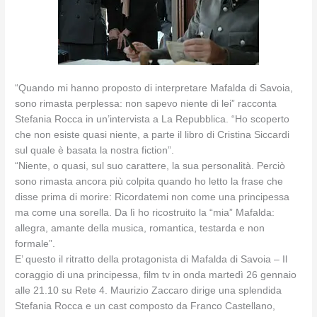
“Quando mi hanno proposto di interpretare Mafalda di Savoia,
sono rimasta perplessa: non sapevo niente di lei” racconta
Stefania Rocca in un’intervista a La Repubblica. “Ho scoperto
che non esiste quasi niente, a parte il libro di Cristina Siccardi
sul quale è basata la nostra fiction”.
“Niente, o quasi, sul suo carattere, la sua personalità. Perciò
sono rimasta ancora più colpita quando ho letto la frase che
disse prima di morire: Ricordatemi non come una principessa
ma come una sorella. Da lì ho ricostruito la “mia” Mafalda:
allegra, amante della musica, romantica, testarda e non
formale”.
E’ questo il ritratto della protagonista di Mafalda di Savoia – Il
coraggio di una principessa, film tv in onda martedì 26 gennaio
alle 21.10 su Rete 4. Maurizio Zaccaro dirige una splendida
Stefania Rocca e un cast composto da Franco Castellano,