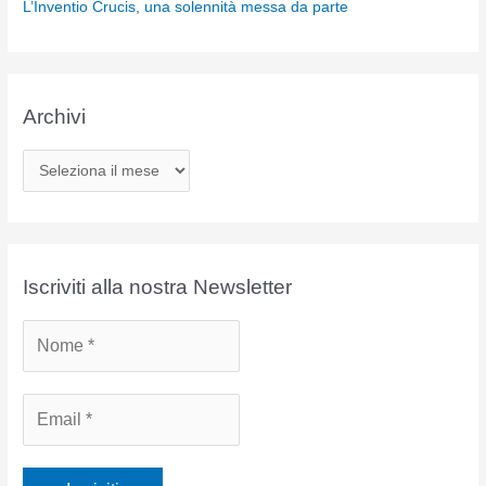
L’Inventio Crucis, una solennità messa da parte
Archivi
A
r
c
h
i
Iscriviti alla nostra Newsletter
v
i