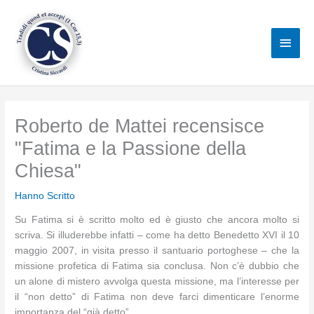
Vai
al
Men
contenuto
princ
Roberto de Mattei recensisce
"Fatima e la Passione della
Chiesa"
Hanno Scritto
Su Fatima si è scritto molto ed è giusto che ancora molto si
scriva. Si illuderebbe infatti ‒ come ha detto Benedetto XVI il 10
maggio 2007, in visita presso il santuario portoghese ‒ che la
missione profetica di Fatima sia conclusa. Non c’è dubbio che
un alone di mistero avvolga questa missione, ma l’interesse per
il “non dettoˮ di Fatima non deve farci dimenticare l’enorme
importanza del “già dettoˮ.