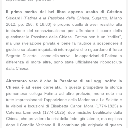
Il primo merito del bel libro appena uscito di Cristina
Siccardi
(
Fatima e la Passione della Chiesa
, Sugarco, Milano
2012, pp. 256, € 18.80) è proprio quello di aver resistito alla
tentazione del sensazionalismo per affrontare il cuore della
questione: la Passione della Chiesa. Fatima non è un “thrillerˮ,
ma una rivelazione privata e bene fa l’autrice a sospendere il
giudizio su alcuni inquietanti interrogativi che riguardano il Terzo
Segreto. Di certo ‒ come ella scrive ‒ le apparizioni di Fatima, a
differenza di molte altre, sono state ufficialmente riconosciute
dalla Chiesa.
Altrettanto vero è che la Passione di cui oggi soffre la
Chiesa è ad esse correlata.
In questa prospettiva la storica
piemontese collega Fatima ad altre profezie, meno note ma
tutte impressionanti: l’apparizione della Madonna a La Salette e
le visioni e locuzioni di Elisabetta Canori Mora (1774-1825) e
Caterina Emmerick (1774-1825), due mistiche beatificate dalla
Chiesa, che previdero la crisi della fede, già latente, ma esplosa
dopo il Concilio Vaticano II. Il contributo più originale di questo