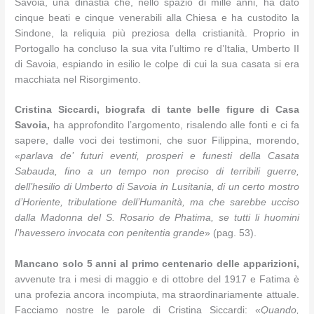
Savoia, una dinastia che, nello spazio di mille anni, ha dato
cinque beati e cinque venerabili alla Chiesa e ha custodito la
Sindone, la reliquia più preziosa della cristianità. Proprio in
Portogallo ha concluso la sua vita l’ultimo re d’Italia, Umberto II
di Savoia, espiando in esilio le colpe di cui la sua casata si era
macchiata nel Risorgimento.
Cristina Siccardi, biografa di tante belle figure di Casa
Savoia,
ha approfondito l’argomento, risalendo alle fonti e ci fa
sapere, dalle voci dei testimoni, che suor Filippina, morendo,
«
parlava de’ futuri eventi, prosperi e funesti della Casata
Sabauda, fino a un tempo non preciso di terribili guerre,
dell’hesilio di Umberto di Savoia in Lusitania, di un certo mostro
d’Horiente, tribulatione dell’Humanità, ma che sarebbe ucciso
dalla Madonna del S. Rosario de Phatima, se tutti li huomini
l’havessero invocata con penitentia grande
» (pag. 53).
Mancano solo 5 anni al primo centenario delle apparizioni,
avvenute tra i mesi di maggio e di ottobre del 1917 e Fatima è
una profezia ancora incompiuta, ma straordinariamente attuale.
Facciamo nostre le parole di Cristina Siccardi: «
Quando,