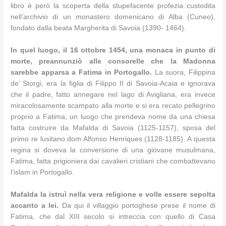
libro è però la scoperta della stupefacente profezia custodita
nell’archivio di un monastero domenicano di Alba (Cuneo),
fondato dalla beata Margherita di Savoia (1390- 1464).
In quel luogo, il 16 ottobre 1454, una monaca in punto di
morte, preannunziò alle consorelle che la Madonna
sarebbe apparsa a Fatima in Portogallo.
La suora, Filippina
de’ Storgi, era la figlia di Filippo II di Savoia-Acaia e ignorava
che il padre, fatto annegare nel lago di Avigliana, era invece
miracolosamente scampato alla morte e si era recato pellegrino
proprio a Fatima, un luogo che prendeva nome da una chiesa
fatta costruire da Mafalda di Savoia (1125-1157), sposa del
primo re lusitano dom Alfonso Henriques (1128-1185). A questa
regina si doveva la conversione di una giovane musulmana,
Fatima, fatta prigioniera dai cavalieri cristiani che combattevano
l’islam in Portogallo.
Mafalda la istruì nella vera religione e volle essere sepolta
accanto a lei.
Da qui il villaggio portoghese prese il nome di
Fatima, che dal XIII secolo si intreccia con quello di Casa