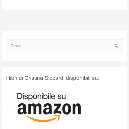
C
e
r
c
a
I libri di Cristina Siccardi disponibili su:
: