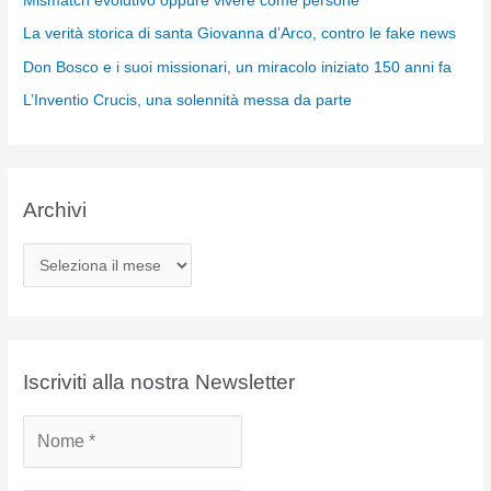
Mismatch evolutivo oppure vivere come persone
La verità storica di santa Giovanna d’Arco, contro le fake news
Don Bosco e i suoi missionari, un miracolo iniziato 150 anni fa
L’Inventio Crucis, una solennità messa da parte
Archivi
A
r
c
h
i
Iscriviti alla nostra Newsletter
v
i