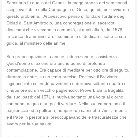
Seminario fu quello dei Gesuiti, la maggioranza dei seminaristi
sceglieva l’abito della Compagnia di Gesù, quindi, per ovviare a
questo problema, l’Arcivescovo pensò di fondare l’ordine degli
Oblati di Sant’Ambrogio, una congregazione di sacerdoti
diocesani che vivevano in comunità, ai quali affidò, dal 1578,
l’incarico di amministrare i seminari e di dedicarsi, sotto la sua
guida, al ministero delle anime.
Sua preoccupazione fu anche l’educazione e l’assistenza.
Quest’uomo di azione era anche uomo di profonda
contemplazione. Era capace di meditare per otto ore di seguito,
durante la notte, su un tema preciso. Recitava il Breviario
inginocchiato sul nudo pavimento e dormiva soltanto quattro o
cinque ore su un vecchio pagliericcio. Proverbiale la frugalità
dei suoi pasti: dal 1571 si nutriva soltanto una volta al giorno
con pane, acqua e un po’ di verdure. Nella sua camera solo il
pagliericcio ed a poltrona, neppure un caminetto. Amici, medici
e il Papa in persona si preoccupavano delle trascuratezze che
aveva per la sua salute.