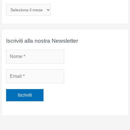
A
r
c
h
i
Iscriviti alla nostra Newsletter
v
i