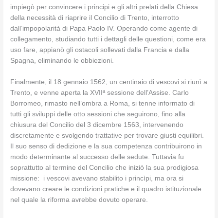
impiegò per convincere i principi e gli altri prelati della Chiesa
della necessità di riaprire il Concilio di Trento, interrotto
dall’impopolarità di Papa Paolo IV. Operando come agente di
collegamento, studiando tutti i dettagli delle questioni, come era
uso fare, appianò gli ostacoli sollevati dalla Francia e dalla
Spagna, eliminando le obbiezioni.
Finalmente, il 18 gennaio 1562, un centinaio di vescovi si riunì a
Trento, e venne aperta la XVIIª sessione dell’Assise. Carlo
Borromeo, rimasto nell’ombra a Roma, si tenne informato di
tutti gli sviluppi delle otto sessioni che seguirono, fino alla
chiusura del Concilio del 3 dicembre 1563, intervenendo
discretamente e svolgendo trattative per trovare giusti equilibri.
Il suo senso di dedizione e la sua competenza contribuirono in
modo determinante al successo delle sedute. Tuttavia fu
soprattutto al termine del Concilio che iniziò la sua prodigiosa
missione:
i vescovi avevano stabilito i princìpi, ma ora si
dovevano creare le condizioni pratiche e il quadro istituzionale
nel quale la riforma avrebbe dovuto operare.