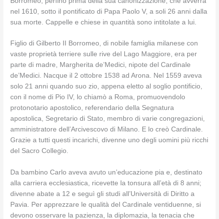
Borromeo, perfino prima della sua canonizzazione, che avverrà
nel 1610, sotto il pontificato di Papa Paolo V, a soli 26 anni dalla
sua morte. Cappelle e chiese in quantità sono intitolate a lui.
Figlio di Gilberto II Borromeo, di nobile famiglia milanese con
vaste proprietà terriere sulle rive del Lago Maggiore, era per
parte di madre, Margherita de’Medici, nipote del Cardinale
de’Medici. Nacque il 2 ottobre 1538 ad Arona. Nel 1559 aveva
solo 21 anni quando suo zio, appena eletto al soglio pontificio,
con il nome di Pio IV, lo chiamò a Roma, promuovendolo
protonotario apostolico, referendario della Segnatura
apostolica, Segretario di Stato, membro di varie congregazioni,
amministratore dell’Arcivescovo di Milano. E lo creò Cardinale.
Grazie a tutti questi incarichi, divenne uno degli uomini più ricchi
del Sacro Collegio.
Da bambino Carlo aveva avuto un’educazione pia e, destinato
alla carriera ecclesiastica, ricevette la tonsura all’età di 8 anni;
divenne abate a 12 e seguì gli studi all’Università di Diritto a
Pavia. Per apprezzare le qualità del Cardinale ventiduenne, si
devono osservare la pazienza, la diplomazia, la tenacia che