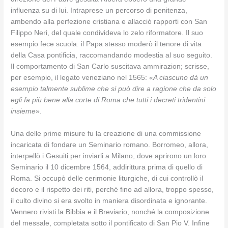
influenza su di lui. Intraprese un percorso di penitenza,
ambendo alla perfezione cristiana e allacciò rapporti con San
Filippo Neri, del quale condivideva lo zelo riformatore. Il suo
esempio fece scuola: il Papa stesso moderò il tenore di vita
della Casa pontificia, raccomandando modestia al suo seguito.
Il comportamento di San Carlo suscitava ammirazion; scrisse,
per esempio, il legato veneziano nel 1565: «
A ciascuno dà un
esempio talmente sublime che si può dire a ragione che da solo
egli fa più bene alla corte di Roma che tutti i decreti tridentini
insieme
».
Una delle prime misure fu la creazione di una commissione
incaricata di fondare un Seminario romano. Borromeo, allora,
interpellò i Gesuiti per inviarli a Milano, dove aprirono un loro
Seminario il 10 dicembre 1564, addirittura prima di quello di
Roma. Si occupò delle cerimonie liturgiche, di cui controllò il
decoro e il rispetto dei riti, perché fino ad allora, troppo spesso,
il culto divino si era svolto in maniera disordinata e ignorante.
Vennero rivisti la Bibbia e il Breviario, nonché la composizione
del messale, completata sotto il pontificato di San Pio V. Infine