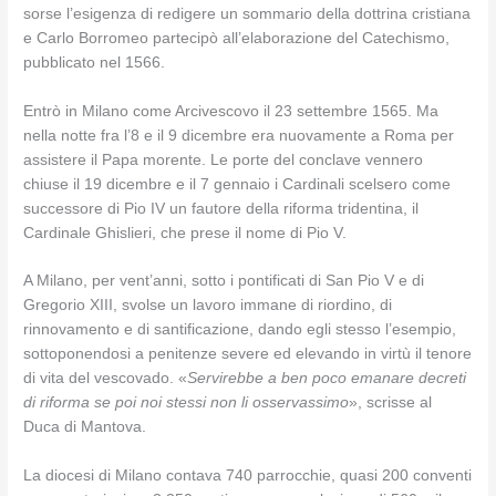
sorse l’esigenza di redigere un sommario della dottrina cristiana
e Carlo Borromeo partecipò all’elaborazione del Catechismo,
pubblicato nel 1566.
Entrò in Milano come Arcivescovo il 23 settembre 1565. Ma
nella notte fra l’8 e il 9 dicembre era nuovamente a Roma per
assistere il Papa morente. Le porte del conclave vennero
chiuse il 19 dicembre e il 7 gennaio i Cardinali scelsero come
successore di Pio IV un fautore della riforma tridentina, il
Cardinale Ghislieri, che prese il nome di Pio V.
A Milano, per vent’anni, sotto i pontificati di San Pio V e di
Gregorio XIII, svolse un lavoro immane di riordino, di
rinnovamento e di santificazione, dando egli stesso l’esempio,
sottoponendosi a penitenze severe ed elevando in virtù il tenore
di vita del vescovado. «
Servirebbe a ben poco emanare decreti
di riforma se poi noi stessi non li osservassimo
», scrisse al
Duca di Mantova.
La diocesi di Milano contava 740 parrocchie, quasi 200 conventi