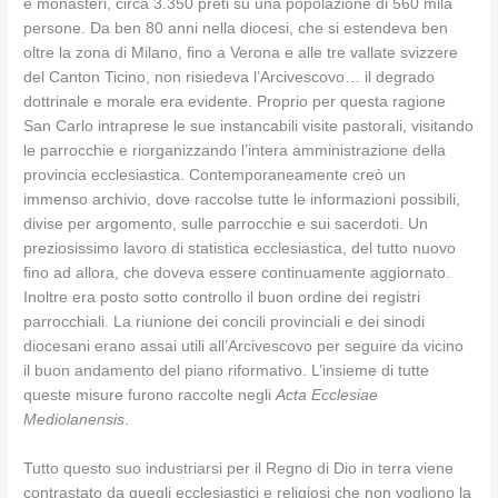
e monasteri, circa 3.350 preti su una popolazione di 560 mila
persone. Da ben 80 anni nella diocesi, che si estendeva ben
oltre la zona di Milano, fino a Verona e alle tre vallate svizzere
del Canton Ticino, non risiedeva l’Arcivescovo… il degrado
dottrinale e morale era evidente. Proprio per questa ragione
San Carlo intraprese le sue instancabili visite pastorali, visitando
le parrocchie e riorganizzando l’intera amministrazione della
provincia ecclesiastica. Contemporaneamente creò un
immenso archivio, dove raccolse tutte le informazioni possibili,
divise per argomento, sulle parrocchie e sui sacerdoti. Un
preziosissimo lavoro di statistica ecclesiastica, del tutto nuovo
fino ad allora, che doveva essere continuamente aggiornato.
Inoltre era posto sotto controllo il buon ordine dei registri
parrocchiali. La riunione dei concili provinciali e dei sinodi
diocesani erano assai utili all’Arcivescovo per seguire da vicino
il buon andamento del piano riformativo. L’insieme di tutte
queste misure furono raccolte negli
Acta Ecclesiae
Mediolanensis
.
Tutto questo suo industriarsi per il Regno di Dio in terra viene
contrastato da quegli ecclesiastici e religiosi che non vogliono la