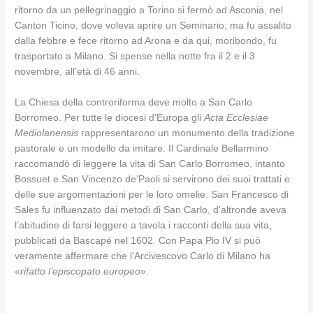
ritorno da un pellegrinaggio a Torino si fermò ad Asconia, nel
Canton Ticino, dove voleva aprire un Seminario; ma fu assalito
dalla febbre e fece ritorno ad Arona e da qui, moribondo, fu
trasportato a Milano. Si spense nella notte fra il 2 e il 3
novembre, all’età di 46 anni.
La Chiesa della controriforma deve molto a San Carlo
Borromeo. Per tutte le diocesi d’Europa gli
Acta Ecclesiae
Mediolanensis
rappresentarono un monumento della tradizione
pastorale e un modello da imitare. Il Cardinale Bellarmino
raccomandò di leggere la vita di San Carlo Borromeo, intanto
Bossuet e San Vincenzo de’Paoli si servirono dei suoi trattati e
delle sue argomentazioni per le loro omelie. San Francesco di
Sales fu influenzato dai metodi di San Carlo, d’altronde aveva
l’abitudine di farsi leggere a tavola i racconti della sua vita,
pubblicati da Bascapé nel 1602. Con Papa Pio IV si può
veramente affermare che l’Arcivescovo Carlo di Milano ha
«
rifatto l’episcopato europeo
».