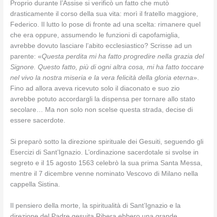
Proprio durante l’Assise si verificò un fatto che mutò
drasticamente il corso della sua vita: morì il fratello maggiore,
Federico. Il lutto lo pose di fronte ad una scelta: rimanere quel
che era oppure, assumendo le funzioni di capofamiglia,
avrebbe dovuto lasciare l’abito ecclesiastico? Scrisse ad un
parente: «
Questa perdita mi ha fatto progredire nella grazia del
Signore. Questo fatto, più di ogni altra cosa, mi ha fatto toccare
nel vivo la nostra miseria e la vera felicità della gloria eterna
».
Fino ad allora aveva ricevuto solo il diaconato e suo zio
avrebbe potuto accordargli la dispensa per tornare allo stato
secolare… Ma non solo non scelse questa strada, decise di
essere sacerdote.
Si preparò sotto la direzione spirituale dei Gesuiti, seguendo gli
Esercizi di Sant’Ignazio. L’ordinazione sacerdotale si svolse in
segreto e il 15 agosto 1563 celebrò la sua prima Santa Messa,
mentre il 7 dicembre venne nominato Vescovo di Milano nella
cappella Sistina.
Il pensiero della morte, la spiritualità di Sant’Ignazio e la
direzione del Padre gesuita Ribera ebbero una grande