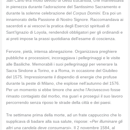
San Carlo era molto devoto di Gesù Eucaristia, che manifestava
in pienezza durante l’adorazione del Santissimo Sacramento e
durante la solenne celebrazione del
Corpus Domini
. Era poi un
innamorato della Passione di Nostro Signore. Raccomandava ai
sacerdoti e ai vescovi la pratica degli Esercizi spirituali di
Sant’Ignazio di Loyola, rendendoli obbligatori per gli ordinandi e
ai preti impose la prassi quotidiana dell’esame di coscienza.
Fervore, pietà, intensa abnegazione. Organizzava preghiere
pubbliche e processioni, incoraggiava i pellegrinaggi e le visite
alle Basiliche. Memorabili i suoi pellegrinaggi per venerare la
Sacra Sindone a Torino, e a Roma, in occasione del Giubileo
del 1575. Impressionante il dispendio di energie che profuse
durante la peste di Milano, che esplose nell’autunno del 1576.
Per un momento si ebbe timore che anche l’Arcivescovo fosse
rimasto contagiato dal morbo, ma guarì e proseguì il suo lavoro
percorrendo senza riposo le strade della città e dei paesi.
Tre settimane prima della morte, ad un frate cappuccino che lo
supplicava di badare alla sua salute, rispose: «
Per illuminare gli
altri una candela deve consumarsi
». Il 2 novembre 1584, al