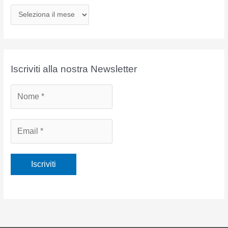
A
r
c
h
i
Iscriviti alla nostra Newsletter
v
i