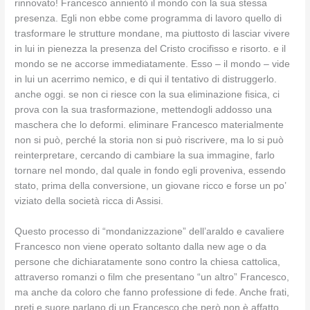
rinnovato! Francesco annientò il mondo con la sua stessa
presenza. Egli non ebbe come programma di lavoro quello di
trasformare le strutture mondane, ma piuttosto di lasciar vivere
in lui in pienezza la presenza del Cristo crocifisso e risorto. e il
mondo se ne accorse immediatamente. Esso – il mondo – vide
in lui un acerrimo nemico, e di qui il tentativo di distruggerlo.
anche oggi. se non ci riesce con la sua eliminazione fisica, ci
prova con la sua trasformazione, mettendogli addosso una
maschera che lo deformi. eliminare Francesco materialmente
non si può, perché la storia non si può riscrivere, ma lo si può
reinterpretare, cercando di cambiare la sua immagine, farlo
tornare nel mondo, dal quale in fondo egli proveniva, essendo
stato, prima della conversione, un giovane ricco e forse un po’
viziato della società ricca di Assisi.
Questo processo di “mondanizzazione” dell’araldo e cavaliere
Francesco non viene operato soltanto dalla new age o da
persone che dichiaratamente sono contro la chiesa cattolica,
attraverso romanzi o film che presentano “un altro” Francesco,
ma anche da coloro che fanno professione di fede. Anche frati,
preti e suore parlano di un Francesco che però non è affatto