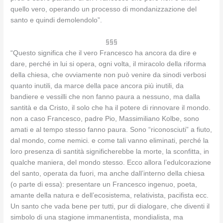
quello vero, operando un processo di mondanizzazione del
santo e quindi demolendolo”.
§§§
“Questo significa che il vero Francesco ha ancora da dire e
dare, perché in lui si opera, ogni volta, il miracolo della riforma
della chiesa, che ovviamente non può venire da sinodi verbosi
quanto inutili, da marce della pace ancora più inutili, da
bandiere e vessilli che non fanno paura a nessuno, ma dalla
santità e da Cristo, il solo che ha il potere di rinnovare il mondo.
non a caso Francesco, padre Pio, Massimiliano Kolbe, sono
amati e al tempo stesso fanno paura. Sono “riconosciuti” a fiuto,
dal mondo, come nemici. e come tali vanno eliminati, perché la
loro presenza di santità significherebbe la morte, la sconfitta, in
qualche maniera, del mondo stesso. Ecco allora l’edulcorazione
del santo, operata da fuori, ma anche dall’interno della chiesa
(o parte di essa): presentare un Francesco ingenuo, poeta,
amante della natura e dell’ecosistema, relativista, pacifista ecc.
Un santo che vada bene per tutti, pur di dialogare, che diventi il
simbolo di una stagione immanentista, mondialista, ma