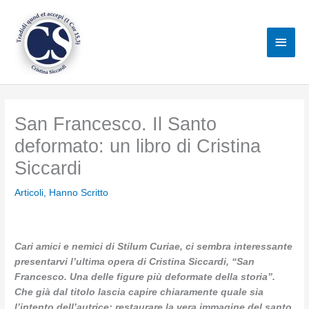
Vai
al
Men
contenuto
princ
San Francesco. Il Santo
deformato: un libro di Cristina
Siccardi
Articoli
,
Hanno Scritto
Cari amici e nemici di Stilum Curiae, ci sembra interessante
presentarvi l’ultima opera di Cristina Siccardi, “San
Francesco. Una delle figure più deformate della storia”.
Che già dal titolo lascia capire chiaramente quale sia
l’intento dell’autrice: restaurare la vera immagine del santo