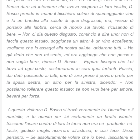
Senza dare ad intendere che aveva scoperto la loro insidia, D.
Bosco prende in mano il bicchiere colmo di spumeggiante vino
e fa un brindisi alla salute di quei disgraziati; ma, invece di
portarlo alle labbra, cerca di riporlo sul tavolo, ricusando di
bere. – Non ci dia questo disgusto, cominciò a dire uno; non ci
faccia questo insulto, soggiunse un altro: è un vino eccellente;
vogliamo che lo assaggi alla nostra salute, gridarono tutti. – Ho
già detto che non mi sento, ed ora aggiungo che non posso e
non voglio bere, riprese D. Bosco. – Eppure bisogna che Lei
beva ad ogni costo, esclamarono in coro quei furfanti. Poscia,
dai detti passando ai fatti, uno di loro prese il povero prete per
la spalla destra, un altro per la sinistra, dicendo: – Non
possiamo tollerare questo insulto: se non vuol bere per amore,
beverà per forza.
A questa violenza D. Bosco si trovò veramente tra l’incudine e il
martello; e fu questo per lui certamente un brutto istante.
Siccome l’usare contro di loro la forza non era nè prudente, nè
facile, giudicò meglio ricorrere all’astuzia, e così fece. Disse
pertanto: – Se assolutamente volete che io beva, lasciatemi in