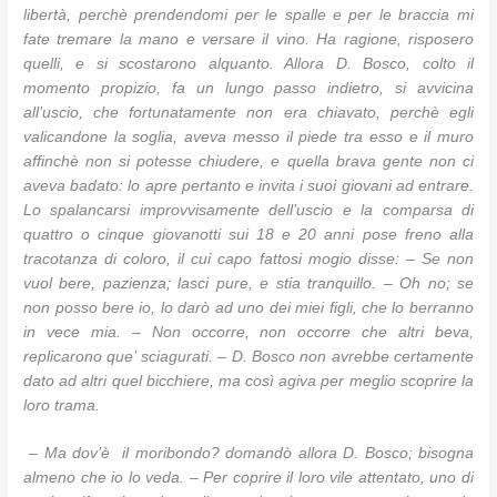
libertà, perchè prendendomi per le spalle e per le braccia mi
fate tremare la mano e versare il vino. Ha ragione, risposero
quelli, e si scostarono alquanto. Allora D. Bosco, colto il
momento propizio, fa un lungo passo indietro, si avvicina
all’uscio, che fortunatamente non era chiavato, perchè egli
valicandone la soglia, aveva messo il piede tra esso e il muro
affinchè non si potesse chiudere, e quella brava gente non ci
aveva badato: lo apre pertanto e invita i suoi giovani ad entrare.
Lo spalancarsi improvvisamente dell’uscio e la comparsa di
quattro o cinque giovanotti sui 18 e 20 anni pose freno alla
tracotanza di coloro, il cui capo fattosi mogio disse: – Se non
vuol bere, pazienza; lasci pure, e stia tranquillo. – Oh no; se
non posso bere io, lo darò ad uno dei miei figli, che lo berranno
in vece mia. – Non occorre, non occorre che altri beva,
replicarono que’ sciagurati. – D. Bosco non avrebbe certamente
dato ad altri quel bicchiere, ma così agiva per meglio scoprire la
loro trama.
– Ma dov’è il moribondo? domandò allora D. Bosco; bisogna
almeno che io lo veda. – Per coprire il loro vile attentato, uno di