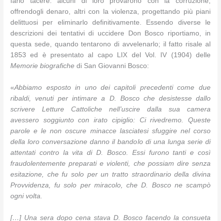
farlo tacere: alcuni di loro provarono con la corruzione,
offrendogli denaro, altri con la violenza, progettando più piani
delittuosi per eliminarlo definitivamente. Essendo diverse le
descrizioni dei tentativi di uccidere Don Bosco riportiamo, in
questa sede, quando tentarono di avvelenarlo; il fatto risale al
1853 ed è presentato al capo LIX del Vol. IV (1904) delle
Memorie biografiche
di San Giovanni Bosco:
«
Abbiamo esposto in uno dei capitoli precedenti come due
ribaldi, venuti per intimare a D. Bosco che desistesse dallo
scrivere Letture Cattoliche nell’uscire dalla sua camera
avessero soggiunto con irato cipiglio: Ci rivedremo. Queste
parole e le non oscure minacce lasciatesi sfuggire nel corso
della loro conversazione danno il bandolo di una lunga serie di
attentati contro la vita di D. Bosco. Essi furono tanti e così
fraudolentemente preparati e violenti, che possiam dire senza
esitazione, che fu solo per un tratto straordinario della divina
Provvidenza, fu solo per miracolo, che D. Bosco ne scampò
ogni volta.
[…] Una sera dopo cena stava D. Bosco facendo la consueta