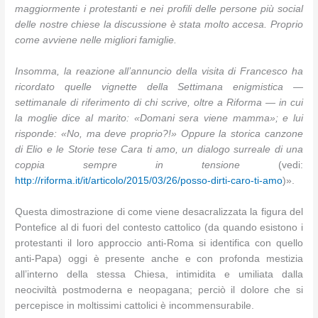
maggiormente i protestanti e nei profili delle persone più social
delle nostre chiese la discussione è stata molto accesa. Proprio
come avviene nelle migliori famiglie.
Insomma, la reazione all’annuncio della visita di Francesco ha
ricordato quelle vignette della Settimana enigmistica —
settimanale di riferimento di chi scrive, oltre a Riforma — in cui
la moglie dice al marito: «Domani sera viene mamma»; e lui
risponde: «No, ma deve proprio?!» Oppure la storica canzone
di Elio e le Storie tese Cara ti amo, un dialogo surreale di una
coppia sempre in tensione
(vedi:
http://riforma.it/it/articolo/2015/03/26/posso-dirti-caro-ti-amo
)».
Questa dimostrazione di come viene desacralizzata la figura del
Pontefice al di fuori del contesto cattolico (da quando esistono i
protestanti il loro approccio anti-Roma si identifica con quello
anti-Papa) oggi è presente anche e con profonda mestizia
all’interno della stessa Chiesa, intimidita e umiliata dalla
neociviltà postmoderna e neopagana; perciò il dolore che si
percepisce in moltissimi cattolici è incommensurabile.