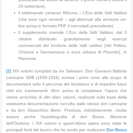
29 settembre),
il settimanale cartaceo Riforma – L’Eco delle Valli Valdesi
(che esce ogni venerdì – agli abbonati alla versione on-
line arriva in formato PDF il mercoledì precedente)
il supplemento mensile L’Eco delle Valli Valdesi, dal 3
ottobre distribuito gratuitamente negli esercizi
commerciali del territorio delle Valli valdesi (Val Pellice,
Chisone e Germanasca e zona urbana di Pinerolo), in
Piemonte.
[2]
XIX volumi compilati da tre Salesiani. Don Giovanni Battista
Lemoyne SDB (1839-1916) scrisse i primi nove allo scopo di
documentare tutto il percorso del fondatore e di impedire futuri
oblii e/o travisamenti. Morì prima di completare l’opera che
venne arricchita di altri dieci volumi, realizzati sulla base della
vastissima documentazione raccolta dallo stesso don Lemoyne
e da don Gioacchino Berto. Preziosa, indubbiamente, risulta
essere anche l’autobiografia di don Bosco, Memorie
dell’Oratorio. I XIX volumi e quest’ultima opera sono state le
principali fonti del lavoro che ho svolto per realizzare
Don Bosco