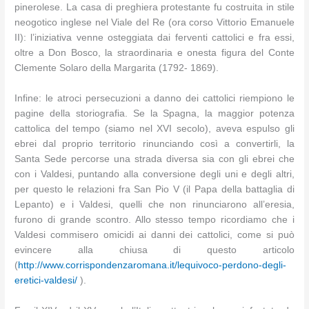
pinerolese. La casa di preghiera protestante fu costruita in stile
neogotico inglese nel Viale del Re (ora corso Vittorio Emanuele
II): l’iniziativa venne osteggiata dai ferventi cattolici e fra essi,
oltre a Don Bosco, la straordinaria e onesta figura del Conte
Clemente Solaro della Margarita (1792- 1869).
Infine: le atroci persecuzioni a danno dei cattolici riempiono le
pagine della storiografia. Se la Spagna, la maggior potenza
cattolica del tempo (siamo nel XVI secolo), aveva espulso gli
ebrei dal proprio territorio rinunciando così a convertirli, la
Santa Sede percorse una strada diversa sia con gli ebrei che
con i Valdesi, puntando alla conversione degli uni e degli altri,
per questo le relazioni fra San Pio V (il Papa della battaglia di
Lepanto) e i Valdesi, quelli che non rinunciarono all’eresia,
furono di grande scontro. Allo stesso tempo ricordiamo che i
Valdesi commisero omicidi ai danni dei cattolici, come si può
evincere alla chiusa di questo articolo
(
http://www.corrispondenzaromana.it/lequivoco-perdono-degli-
eretici-valdesi/
).