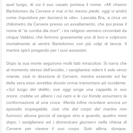
quel luogo, di cui il suo casato portava il nome: «
Mi chiamo
Bartolomeo da Cervere e mai vi ho messo piede, oggi vi andrò
come Inquisitore per lasciarvi la vita
». Lasciata Bra, a circa un
chilometro da Cervere presso un avvallamento, che poi prese il
nome di “
la cumba dla mort
”, i tre religiosi vennero circondati da
cinque Valdesi, che ferirono gravemente uno di loro e colpirono
mortalmente al ventre Bartolomeo con più colpi di lancia. Il
martire spirò pregando per i suoi assassini.
Dopo la sua morte seguirono molti fatti miracolosi. Si narra che
al momento stesso dell’eccidio, i saviglianesi videro il sole verso
oriente, cioè in direzione di Cervere, mentre essendo sul far
della sera esso avrebbe dovuto ormai tramontare ad occidente.
«
Sul luogo del delitto, ove oggi sorge una cappella in suo
onore, crebbe un albero i cui rami e le cui fronde assunsero la
conformazione di una croce. Merita infine ricordare ancora un
episodio inspiegabile, cioè che dal corpo del martire non
fuoriuscì alcuna goccia di sangue sino a quando, quattro mesi
dopo, i saviglianesi ed i domenicani giunsero nella chiesa di
Cervere per riavere il suo corpo. Solo allora, dunque,