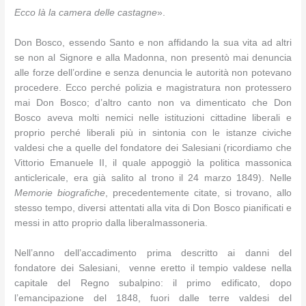
Ecco là la camera delle castagne
».
Don Bosco, essendo Santo e non affidando la sua vita ad altri
se non al Signore e alla Madonna, non presentò mai denuncia
alle forze dell’ordine e senza denuncia le autorità non potevano
procedere. Ecco perché polizia e magistratura non protessero
mai Don Bosco; d’altro canto non va dimenticato che Don
Bosco aveva molti nemici nelle istituzioni cittadine liberali e
proprio perché liberali più in sintonia con le istanze civiche
valdesi che a quelle del fondatore dei Salesiani (ricordiamo che
Vittorio Emanuele II, il quale appoggiò la politica massonica
anticlericale, era già salito al trono il 24 marzo 1849). Nelle
Memorie biografiche
, precedentemente citate, si trovano, allo
stesso tempo, diversi attentati alla vita di Don Bosco pianificati e
messi in atto proprio dalla liberalmassoneria.
Nell’anno dell’accadimento prima descritto ai danni del
fondatore dei Salesiani, venne eretto il tempio valdese nella
capitale del Regno subalpino: il primo edificato, dopo
l’emancipazione del 1848, fuori dalle terre valdesi del