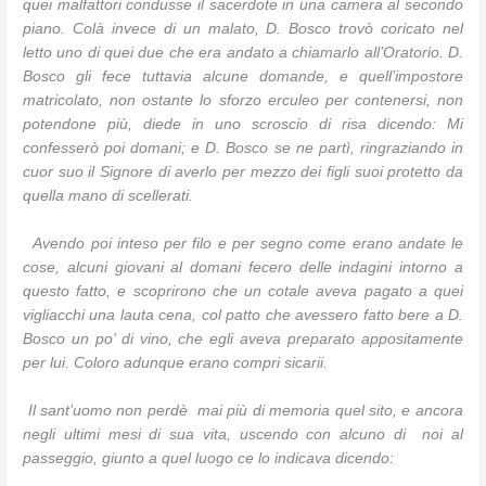
quei malfattori condusse il sacerdote in una camera al secondo
piano. Colà invece di un malato, D. Bosco trovò coricato nel
letto uno di quei due che era andato a chiamarlo all’Oratorio. D.
Bosco gli fece tuttavia alcune domande, e quell’impostore
matricolato, non ostante lo sforzo erculeo per contenersi, non
potendone più, diede in uno scroscio di risa dicendo: Mi
confesserò poi domani; e D. Bosco se ne partì, ringraziando in
cuor suo il Signore di averlo per mezzo dei figli suoi protetto da
quella mano di scellerati.
Avendo poi inteso per filo e per segno come erano andate le
cose, alcuni giovani al domani fecero delle indagini intorno a
questo fatto, e scoprirono che un cotale aveva pagato a quei
vigliacchi una lauta cena, col patto che avessero fatto bere a D.
Bosco un po’ di vino, che egli aveva preparato appositamente
per lui. Coloro adunque erano compri sicarii.
Il sant’uomo non perdè mai più di memoria quel sito, e ancora
negli ultimi mesi di sua vita, uscendo con alcuno di noi al
passeggio, giunto a quel luogo ce lo indicava dicendo: