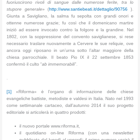
fuoriuscirono rivoli di sangue dalle numerose ferite, tra lo
stupore generale
» (
http://www.santiebeati.it/dettaglio/90756
).
Giunta a Savigliano, la salma fu sepolta con grandi onori e
ottenne numerose grazie; fu così che il domenicano martire
iniziò ad essere invocato contro la folgore e la grandine. Nel
1802, con la soppressione del convento saviglianese, si rese
necessario traslare nuovamente a Cervere le sue reliquie, ove
ancora oggi riposano in un’urna sotto l’altar maggiore della
chiesa parrocchiale. Il beato Pio IX il 22 settembre 1853
confermò il culto “
ab immemorabili
”.
.
[1]
«Riforma» è l’organo di informazione delle chiese
evangeliche battiste, metodiste e valdesi in Italia. Nato nel 1993
come settimanale cartaceo, dall’autunno 2014 il suo progetto
editoriale si articolerà in quattro prodotti:
il nuovo portale www.riforma.it,
il quotidiano on-line Riforma (con una newsletter
pubblicata dal lunedì al venerdì: il primo numero uscirà il