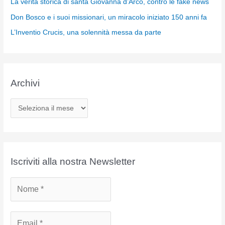
La verità storica di santa Giovanna d’Arco, contro le fake news
Don Bosco e i suoi missionari, un miracolo iniziato 150 anni fa
L’Inventio Crucis, una solennità messa da parte
Archivi
A
r
c
h
i
Iscriviti alla nostra Newsletter
v
i