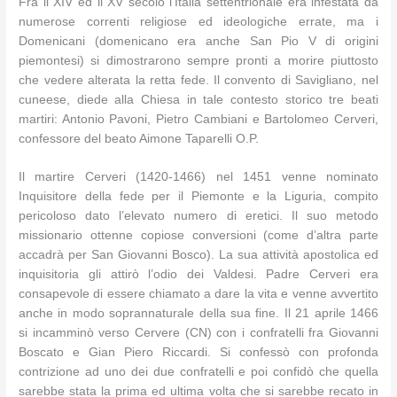
Fra il XIV ed il XV secolo l’Italia settentrionale era infestata da
numerose correnti religiose ed ideologiche errate, ma i
Domenicani (domenicano era anche San Pio V di origini
piemontesi) si dimostrarono sempre pronti a morire piuttosto
che vedere alterata la retta fede. Il convento di Savigliano, nel
cuneese, diede alla Chiesa in tale contesto storico tre beati
martiri: Antonio Pavoni, Pietro Cambiani e Bartolomeo Cerveri,
confessore del beato Aimone Taparelli O.P.
Il martire Cerveri (1420-1466) nel 1451 venne nominato
Inquisitore della fede per il Piemonte e la Liguria, compito
pericoloso dato l’elevato numero di eretici. Il suo metodo
missionario ottenne copiose conversioni (come d’altra parte
accadrà per San Giovanni Bosco). La sua attività apostolica ed
inquisitoria gli attirò l’odio dei Valdesi. Padre Cerveri era
consapevole di essere chiamato a dare la vita e venne avvertito
anche in modo soprannaturale della sua fine. Il 21 aprile 1466
si incamminò verso Cervere (CN) con i confratelli fra Giovanni
Boscato e Gian Piero Riccardi. Si confessò con profonda
contrizione ad uno dei due confratelli e poi confidò che quella
sarebbe stata la prima ed ultima volta che si sarebbe recato in