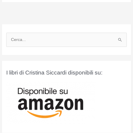
C
e
r
c
a
I libri di Cristina Siccardi disponibili su:
: