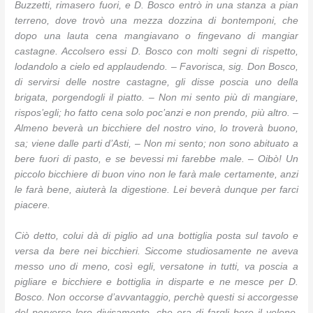
Buzzetti, rimasero fuori, e D. Bosco entrò in una stanza a pian
terreno, dove trovò una mezza dozzina di bontemponi, che
dopo una lauta cena mangiavano o fingevano di mangiar
castagne. Accolsero essi D. Bosco con molti segni di rispetto,
lodandolo a cielo ed applaudendo. – Favorisca, sig. Don Bosco,
di servirsi delle nostre castagne, gli disse poscia uno della
brigata, porgendogli il piatto. – Non mi sento più di mangiare,
rispos’egli; ho fatto cena solo poc’anzi e non prendo, più altro. –
Almeno beverà un bicchiere del nostro vino, lo troverà buono,
sa; viene dalle parti d’Asti, – Non mi sento; non sono abituato a
bere fuori di pasto, e se bevessi mi farebbe male. – Oibò! Un
piccolo bicchiere di buon vino non le farà male certamente, anzi
le farà bene, aiuterà la digestione. Lei beverà dunque per farci
piacere.
Ciò detto, colui dà di piglio ad una bottiglia posta sul tavolo e
versa da bere nei bicchieri. Siccome studiosamente ne aveva
messo uno di meno, così egli, versatone in tutti, va poscia a
pigliare e bicchiere e bottiglia in disparte e ne mesce per D.
Bosco. Non occorse d’avvantaggio, perchè questi si accorgesse
del perverso loro divisamento, che era di fargli bere il veleno.