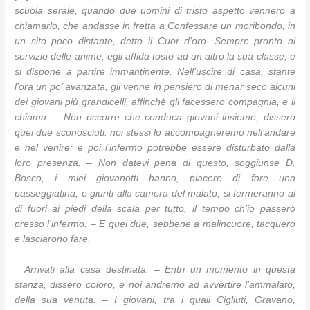
scuola serale, quando due uomini di tristo aspetto vennero a
chiamarlo, che andasse in fretta a Confessare un moribondo, in
un sito poco distante, detto il Cuor d’oro. Sempre pronto al
servizio delle anime, egli affida tosto ad un altro la sua classe, e
si dispone a partire immantinente. Nell’uscire di casa, stante
l’ora un po’ avanzata, gli venne in pensiero di menar seco alcuni
dei giovani più grandicelli, affinchè gli facessero compagnia, e li
chiama. – Non occorre che conduca giovani insieme, dissero
quei due sconosciuti: noi stessi lo accompagneremo nell’andare
e nel venire; e poi l’infermo potrebbe essere disturbato dalla
loro presenza. – Non datevi pena di questo, soggiunse D.
Bosco, i miei giovanotti hanno, piacere di fare una
passeggiatina, e giunti alla camera del malato, si fermeranno al
di fuori ai piedi della scala per tutto, il tempo ch’io passerò
presso l’infermo. – E quei due, sebbene a malincuore, tacquero
e lasciarono fare.
Arrivati alla casa destinata: – Entri un momento in questa
stanza, dissero coloro, e noi andremo ad avvertire l’ammalato,
della sua venuta. – I giovani, tra i quali Cigliuti, Gravano,