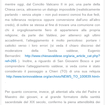
mentre oggi, dal Concilio Vaticano II in poi, una parte della
Chiesa cerca, attraverso un dialogo impossibile (realisticamente
parlando – senza utopie – non può esserci osmosi fra due fedi,
ma tolleranza reciproca oppure conversione dall’uno all’altro
credo), di svilire se stessa al fine di trovare una comunione con
chi è orgogliosamente fiero di appartenere alla propria
religione; da parte dei Valdesi, per attenerci agli ultimi
accadimenti, l’atteggiamento è molto pericoloso: portare i
cattolici verso i loro errori (si veda il chiaro discorso del
moderatore della Tavola valdese, Eugenio
Bernardini:
http://www.chiesavaldese.org/aria_article_cat.php?
ref=265
). Inoltre, a riguardo di San Giovanni Bosco e per
comprendere l’atteggiamento valdese, si veda come è stato
considerato il passaggio a Chieri (TO) di una sua reliquia
http://www.torinovaldese.org/archivio/NEWS_TO_100839.html»
.
Per quanto concerne, invece, gli attentati alla vita del Padre e
Maestro dei giovani, e al grande formatore della santità
sacerdotale del XIX secolo, confermo la piena attendibilità dei