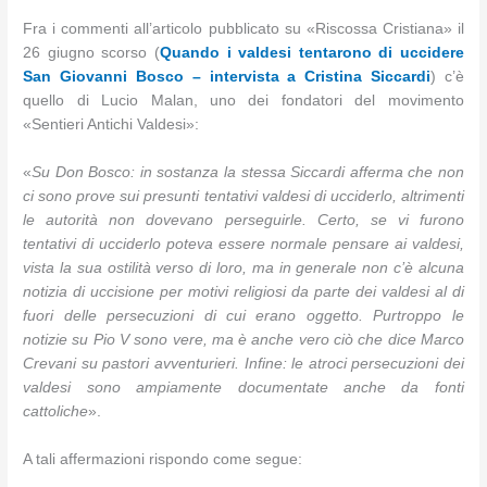
Fra i commenti all’articolo pubblicato su «Riscossa Cristiana» il
26 giugno scorso (
Quando i valdesi tentarono di uccidere
San Giovanni Bosco – intervista a Cristina Siccardi
) c’è
quello di Lucio Malan, uno dei fondatori del movimento
«Sentieri Antichi Valdesi»:
«
Su Don Bosco: in sostanza la stessa Siccardi afferma che non
ci sono prove sui presunti tentativi valdesi di ucciderlo, altrimenti
le autorità non dovevano perseguirle. Certo, se vi furono
tentativi di ucciderlo poteva essere normale pensare ai valdesi,
vista la sua ostilità verso di loro, ma in generale non c’è alcuna
notizia di uccisione per motivi religiosi da parte dei valdesi al di
fuori delle persecuzioni di cui erano oggetto. Purtroppo le
notizie su Pio V sono vere, ma è anche vero ciò che dice Marco
Crevani su pastori avventurieri. Infine: le atroci persecuzioni dei
valdesi sono ampiamente documentate anche da fonti
cattoliche
».
A tali affermazioni rispondo come segue: