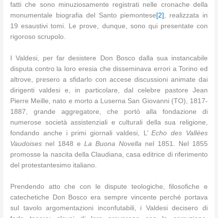
fatti che sono minuziosamente registrati nelle cronache della
monumentale biografia del Santo piemontese
[2]
, realizzata in
19 esaustivi tomi. Le prove, dunque, sono qui presentate con
rigoroso scrupolo.
I Valdesi, per far desistere Don Bosco dalla sua instancabile
disputa contro la loro eresia che disseminava errori a Torino ed
altrove, presero a sfidarlo con accese discussioni animate dai
dirigenti valdesi e, in particolare, dal celebre pastore Jean
Pierre Meille, nato e morto a Luserna San Giovanni (TO), 1817-
1887, grande aggregatore, che portò alla fondazione di
numerose società assistenziali e culturali della sua religione,
fondando anche i primi giornali valdesi, L’
Echo des Vallées
Vaudoises
nel 1848 e
La Buona Novella
nel 1851. Nel 1855
promosse la nascita della Claudiana, casa editrice di riferimento
del protestantesimo italiano.
Prendendo atto che con le dispute teologiche, filosofiche e
catechetiche Don Bosco era sempre vincente perché portava
sul tavolo argomentazioni inconfutabili, i Valdesi decisero di