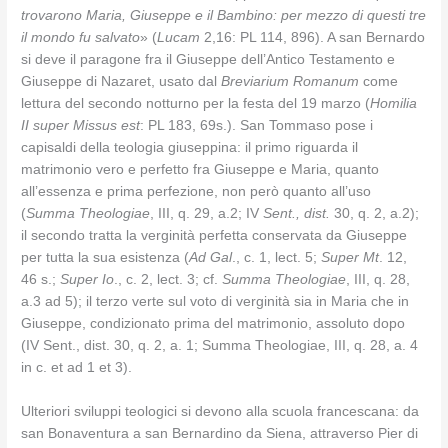
trovarono Maria, Giuseppe e il Bambino: per mezzo di questi tre
il mondo fu salvato
» (
Lucam
2,16: PL 114, 896). A san Bernardo
si deve il paragone fra il Giuseppe dell’Antico Testamento e
Giuseppe di Nazaret, usato dal
Breviarium Romanum
come
lettura del secondo notturno per la festa del 19 marzo (
Homilia
II super Missus est
: PL 183, 69s.). San Tommaso pose i
capisaldi della teologia giuseppina: il primo riguarda il
matrimonio vero e perfetto fra Giuseppe e Maria, quanto
all’essenza e prima perfezione, non però quanto all’uso
(
Summa Theologiae
, III, q. 29, a.2; IV
Sent., dist.
30, q. 2, a.2);
il secondo tratta la verginità perfetta conservata da Giuseppe
per tutta la sua esistenza (
Ad Gal
., c. 1, lect. 5;
Super Mt
. 12,
46 s.;
Super Io
., c. 2, lect. 3; cf.
Summa Theologiae
, III, q. 28,
a.3 ad 5); il terzo verte sul voto di verginità sia in Maria che in
Giuseppe, condizionato prima del matrimonio, assoluto dopo
(IV Sent., dist. 30, q. 2, a. 1; Summa Theologiae, III, q. 28, a. 4
in c. et ad 1 et 3).
Ulteriori sviluppi teologici si devono alla scuola francescana: da
san Bonaventura a san Bernardino da Siena, attraverso Pier di