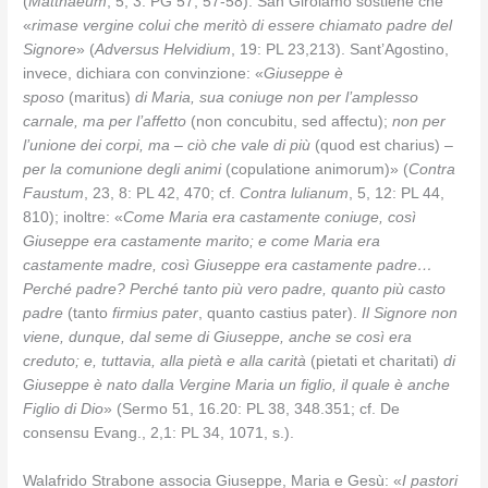
(
Matthaeum
, 5, 3: PG 57, 57-58). San Girolamo sostiene che
«
rimase vergine colui che meritò di essere chiamato padre del
Signore
» (
Adversus Helvidium
, 19: PL 23,213). Sant’Agostino,
invece, dichiara con convinzione: «
Giuseppe è
sposo
(maritus)
di Maria, sua coniuge non per l’amplesso
carnale, ma per l’affetto
(non concubitu, sed affectu);
non per
l’unione dei corpi, ma
– ciò che vale di più
(quod est charius)
–
per la comunione degli animi
(copulatione animorum)» (
Contra
Faustum
, 23, 8: PL 42, 470; cf.
Contra lulianum
, 5, 12: PL 44,
810); inoltre: «
Come Maria era castamente coniuge, così
Giuseppe era castamente marito; e come Maria era
castamente madre, così Giuseppe era castamente padre…
Perché padre? Perché tanto più vero padre, quanto più casto
padre
(tanto
firmius pater
, quanto castius pater).
Il Signore non
viene, dunque, dal seme di Giuseppe, anche se così era
creduto; e, tuttavia, alla pietà e alla carità
(pietati et charitati)
di
Giuseppe è nato dalla Vergine Maria un figlio, il quale è anche
Figlio di Dio
» (Sermo 51, 16.20: PL 38, 348.351; cf. De
consensu Evang., 2,1: PL 34, 1071, s.).
Walafrido Strabone associa Giuseppe, Maria e Gesù: «
I pastori