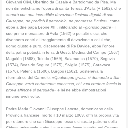
Giovanni Olivi, Ubertino da Casale e Bartolomeo da Pisa. Ma
non dimentichiamo l’opera di santa Teresa d’Avila (+ 1582), che
«
onorò con una incredibile devozione l’esimia dignità di san
Giuseppe, ne predicò il patrocinio, ne promosse il culto
», come
ebbe a dire papa Leone XIII, intitolando al «
glorioso padre
» il
suo primo monastero di Avila (1562) e poi altri dieci, che
divennero centri di irraggiamento di devozione a colui che,
uomo giusto e puro, discendente di Re Davide, ebbe l’onore
della patria potestà in terra di Gesù: Medina del Campo (1567),
Magalón (1568), Toledo (1569), Salamanca (1570), Segovia
(1574), Beas de Segura (1575), Siviglia (1575), Caravaca
(1576), Palencia (1580), Burgos (1582). Sosteneva la
riformatrice del Carmelo: «
Qualunque grazia si domanda a San
Giuseppe verrà certamente concessa, chi vuol credere faccia la
prova affinché si persuada
» e lei ne ebbe dimostrazioni
innumerevoli volte.
Padre Maria Giovanni Giuseppe Lataste, domenicano della
Provincia francese, morto il 10 marzo 1869, offrì la propria vita
per ottenere che san Giuseppe fosse dichiarato patrono della
Chiesa universale e che il suo nome fosse inserito nel Canone,