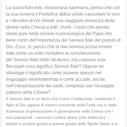
La suora francese, missionaria saveriana, pensa che con
la sua nomina il Pontefice abbia voluto «
ascoltare le voci
e i desideri di chi chiede una maggiore presenza delle
donne nella Chiesa a tutti i livelli. Credo che questo
rientri pure nella visione ecclesiologica del Papa che
tiene conto dell’importanza del
Sensus fidei
del popolo di
Dio. Ecco, sì, penso che la mia nomina possa essere
letta come un voler includere la considerazione
del
Sensus fidei
nelle strutture
», ma conosce suor
Becquart cosa significa
Sensus fidei
? Oppure ne
stravolge il significato come avviene spesso nel
linguaggio neomodernista e come accade, anche,
nell’interpretazione dei santi, compreso san Giuseppe,
patrono della Chiesa?
Il
Sensus fidei
è un dono che riceve il battezzato, rendendo il
figlio di Dio capace di essere cosciente della Fede che è stata
trasmessa di generazione in generazione nella Chiesa con i
suoi patriarcali – secondo l’ordine divino (che bellezza!) –
pastori e proprio grazie a questa grazia dello Spirito Santo è in