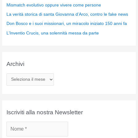
Mismatch evolutivo oppure vivere come persone
La verità storica di santa Giovanna d’Arco, contro le fake news
Don Bosco e i suoi missionari, un miracolo iniziato 150 anni fa
L’Inventio Crucis, una solennità messa da parte
Archivi
A
r
c
h
i
Iscriviti alla nostra Newsletter
v
i