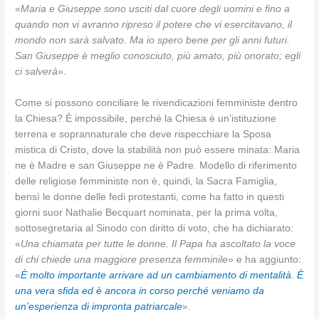
«
Maria e Giuseppe sono usciti dal cuore degli uomini e fino a
quando non vi avranno ripreso il potere che vi esercitavano, il
mondo non sarà salvato. Ma io spero bene per gli anni futuri.
San Giuseppe è meglio conosciuto, più amato, più onorato; egli
ci salverà
».
Come si possono conciliare le rivendicazioni femministe dentro
la Chiesa? È impossibile, perché la Chiesa è un’istituzione
terrena e soprannaturale che deve rispecchiare la Sposa
mistica di Cristo, dove la stabilità non può essere minata: Maria
ne è Madre e san Giuseppe ne è Padre. Modello di riferimento
delle religiose femministe non è, quindi, la Sacra Famiglia,
bensì le donne delle fedi protestanti, come ha fatto in questi
giorni suor Nathalie Becquart nominata, per la prima volta,
sottosegretaria al Sinodo con diritto di voto, che ha dichiarato:
«
Una chiamata per tutte le donne. Il Papa ha ascoltato la voce
di chi chiede una maggiore presenza femminile
» e ha aggiunto:
«
È molto importante arrivare ad un cambiamento di mentalità. È
una vera sfida ed è ancora in corso perché veniamo da
un’esperienza di impronta patriarcale
».