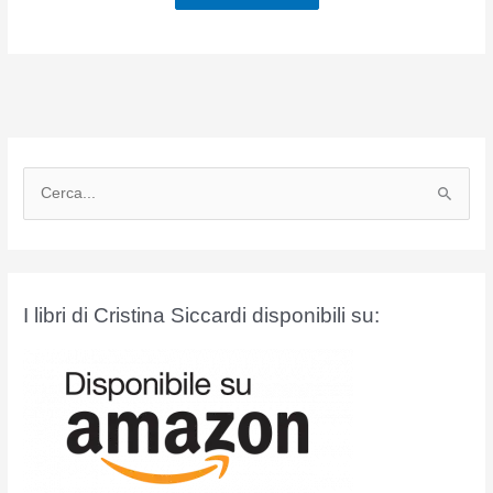
C
e
r
c
a
I libri di Cristina Siccardi disponibili su:
: