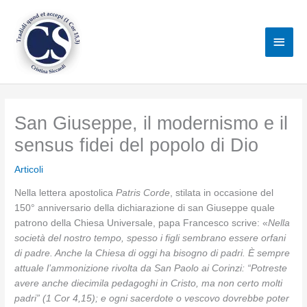
Vai
al
Men
contenuto
princ
San Giuseppe, il modernismo e il
sensus fidei del popolo di Dio
Articoli
Nella lettera apostolica
Patris Corde
, stilata in occasione del
150° anniversario della dichiarazione di san Giuseppe quale
patrono della Chiesa Universale, papa Francesco scrive: «
Nella
società del nostro tempo, spesso i figli sembrano essere orfani
di padre. Anche la Chiesa di oggi ha bisogno di padri. È sempre
attuale l’ammonizione rivolta da San Paolo ai Corinzi: “Potreste
avere anche diecimila pedagoghi in Cristo, ma non certo molti
padri” (1 Cor 4,15); e ogni sacerdote o vescovo dovrebbe poter