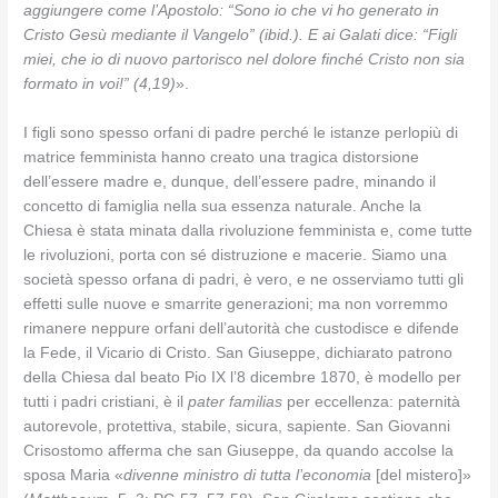
aggiungere come l’Apostolo: “Sono io che vi ho generato in
Cristo Gesù mediante il Vangelo” (ibid.). E ai Galati dice: “Figli
miei, che io di nuovo partorisco nel dolore finché Cristo non sia
formato in voi!” (4,19)
».
I figli sono spesso orfani di padre perché le istanze perlopiù di
matrice femminista hanno creato una tragica distorsione
dell’essere madre e, dunque, dell’essere padre, minando il
concetto di famiglia nella sua essenza naturale. Anche la
Chiesa è stata minata dalla rivoluzione femminista e, come tutte
le rivoluzioni, porta con sé distruzione e macerie. Siamo una
società spesso orfana di padri, è vero, e ne osserviamo tutti gli
effetti sulle nuove e smarrite generazioni; ma non vorremmo
rimanere neppure orfani dell’autorità che custodisce e difende
la Fede, il Vicario di Cristo. San Giuseppe, dichiarato patrono
della Chiesa dal beato Pio IX l’8 dicembre 1870, è modello per
tutti i padri cristiani, è il
pater familias
per eccellenza: paternità
autorevole, protettiva, stabile, sicura, sapiente. San Giovanni
Crisostomo afferma che san Giuseppe, da quando accolse la
sposa Maria «
divenne ministro di tutta l’economia
[del mistero]»