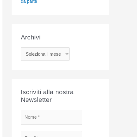
da parte
Archivi
A
r
c
h
i
Iscriviti alla nostra
v
Newsletter
i