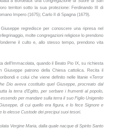
fondata a Bordeaux una congregazione di Suore di San
ro territori sotto la sua protezione: Ferdinando III di
omano Impero (1675); Carlo II di Spagna (1679).
 Giuseppe regredisce per conoscere una ripresa nel
llegrinaggio, molte congregazioni religiose lo prendono
ffonderne il culto e, allo stesso tempo, prendono vita
ta dell’Immacolata, quando il Beato Pio IX, su richiesta
n Giuseppe patrono della Chiesa cattolica. Recita il
ribondi e colui che viene definito nelle litanie «
Terror
he Dio aveva costituito quel Giuseppe, procreato dal
tta la terra d’Egitto, per serbare i frumenti al popolo,
essendo per mandare sulla terra il suo Figlio Unigenito
iuseppe, di cui quello era figura, e lo fece Signore e
 lo elesse Custode dei precipui suoi tesori.
olata Vergine Maria, dalla quale nacque di Spirito Santo