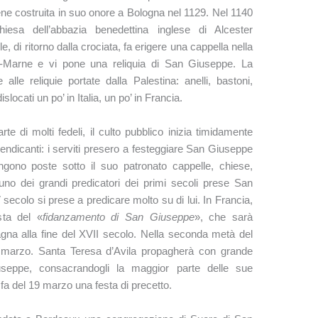
e costruita in suo onore a Bologna nel 1129. Nel 1140
iesa dell’abbazia benedettina inglese di Alcester
e, di ritorno dalla crociata, fa erigere una cappella nella
r-Marne e vi pone una reliquia di San Giuseppe. La
alle reliquie portate dalla Palestina: anelli, bastoni,
slocati un po’ in Italia, un po’ in Francia.
e di molti fedeli, il culto pubblico inizia timidamente
mendicanti: i serviti presero a festeggiare San Giuseppe
gono poste sotto il suo patronato cappelle, chiese,
uno dei grandi predicatori dei primi secoli prese San
ecolo si prese a predicare molto su di lui. In Francia,
sta del «
fidanzamento di San Giuseppe
», che sarà
gna alla fine del XVII secolo. Nella seconda metà del
9 marzo. Santa Teresa d’Avila propagherà con grande
seppe, consacrandogli la maggior parte delle sue
a del 19 marzo una festa di precetto.