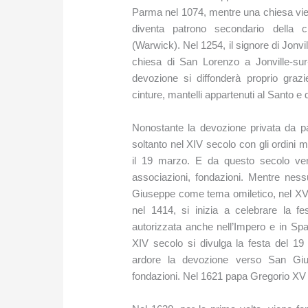
Parma nel 1074, mentre una chiesa vien
diventa patrono secondario della ch
(Warwick). Nel 1254, il signore di Jonvill
chiesa di San Lorenzo a Jonville-su
devozione si diffonderà proprio grazie 
cinture, mantelli appartenuti al Santo e di
Nonostante la devozione privata da part
soltanto nel XIV secolo con gli ordini 
il 19 marzo. E da questo secolo ven
associazioni, fondazioni. Mentre ness
Giuseppe come tema omiletico, nel XV s
nel 1414, si inizia a celebrare la fe
autorizzata anche nell’Impero e in Spa
XIV secolo si divulga la festa del 1
ardore la devozione verso San Giu
fondazioni. Nel 1621 papa Gregorio XV f