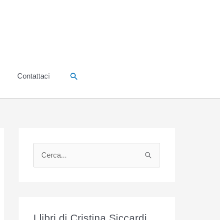
Cerca
Contattaci
C
e
r
c
a
I libri di Cristina Siccardi