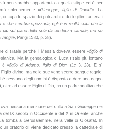
esù non sarebbe appartenuto a quella stirpe ed è per
iamò solennemente «
Giuseppe, figlio di David!
». La
, occupa lo spazio dei patriarchi e dei legittimi antenati
a e che sembra spezzarla, egli è in realtà colui che la
n più sul piano della sola discendenza carnale, ma su
’Evangile
, Parigi 1980, p. 28).
are d’Israele perché il Messia doveva essere «
figlio di
sianica. Ma la genealogica di Luca risale più lontano
ù è «
figlio di Adamo, figlio di Dio
» (
Lc
3, 28). È sì
l Figlio divino, ma nelle sue vene scorre sangue regale.
ché nessuno degli uomini è disposto a dare una degna
 oltre ad essere Figlio di Dio, ha un padre adottivo che
 trova nessuna menzione del culto a San Giuseppe nei
ima del IX secolo in Occidente e del X in Oriente, anche
 sua tomba a Gerusalemme, nella valle di Giosafat. In
: un oratorio gli viene dedicato presso la cattedrale di