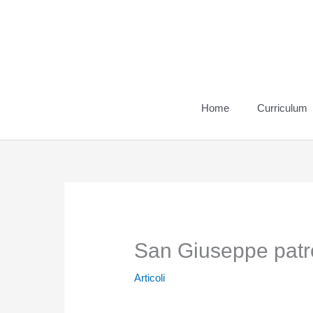
Vai
al
contenuto
Home
Curriculum
San Giuseppe patr
Articoli