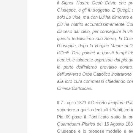
il Signor Nostro Gesù Cristo che pre
Giuseppe, e gli fu soggetto. E Quegli,
solo Lo vide, ma con Lui ha dimorato e 
più ha nutrito accuratissimamente Co
disceso dal cielo, per conseguire la vi
questo fedelissimo suo Servo, la Chi
Giuseppe, dopo la Vergine Madre di Di
difficili. Ora, poiché in questi tempi 
nemici, è talmente oppressa dai più g
le porte dell’inferno prevalso contro
dell’universo Orbe Cattolico inoltrarono
alla loro cura commessi chiedendo che
Chiesa Cattolica
».
Il 7 Luglio 1871 il Decreto
Inclytum Pat
superiore a quello degli altri Santi, 
Pio IX pose il Pontificato sotto la p
Quamquam Pluries
del 15 Agosto 1889
Giuseppe e lo propose modello e avvo