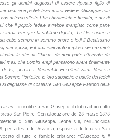
sso gli uomini degnossi di essere riputato figlio di
 che tanti re e profeti bramarono vedere, Giuseppe non
con paterno affetto L’ha abbracciato e baciato; e per di
lui che il popolo fedele avrebbe mangiato come pane
ta eterna. Per questa sublime dignità, che Dio conferì a
esa ebbe sempre in sommo onore e lodi il Beatissimo
o, sua sposa, e il suo intervento implorò nei momenti
tristissimi la stessa Chiesa, da ogni parte attaccata da
ravi mali, che uomini empi pensarono avere finalmente
 di lei, perciò i Venerabili Eccellentissimi Vescovi
 al Sommo Pontefice le loro suppliche e quelle dei fedeli
 si degnasse di costituire San Giuseppe Patrono della
riarcam
riconobbe a San Giuseppe il diritto ad un culto
compreso San Pietro. Con allocuzione del 28 marzo 1878
rotezione di San Giuseppe. Leone XIII, nell’Enciclica
, per la festa dell’Assunta, espose la dottrina su San
cato di tutte le famiglie cristiane: «
Giuseppe fu il