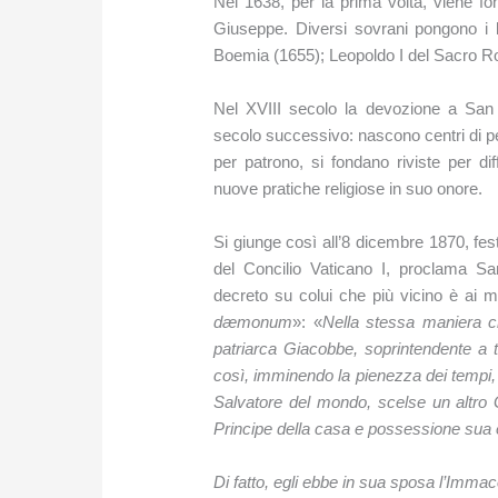
Nel 1638, per la prima volta, viene 
Giuseppe. Diversi sovrani pongono i lo
Boemia (1655); Leopoldo I del Sacro R
Nel XVIII secolo la devozione a San
secolo successivo: nascono centri di pe
per patrono, si fondano riviste per di
nuove pratiche religiose in suo onore.
Si giunge così all’8 dicembre 1870, fes
del Concilio Vaticano I, proclama Sa
decreto su colui che più vicino è ai mo
dæmonum
»: «
Nella stessa maniera c
patriarca Giacobbe, soprintendente a tu
così, imminendo la pienezza dei tempi, 
Salvatore del mondo, scelse un altro G
Principe della casa e possessione sua e
Di fatto, egli ebbe in sua sposa l’Immac