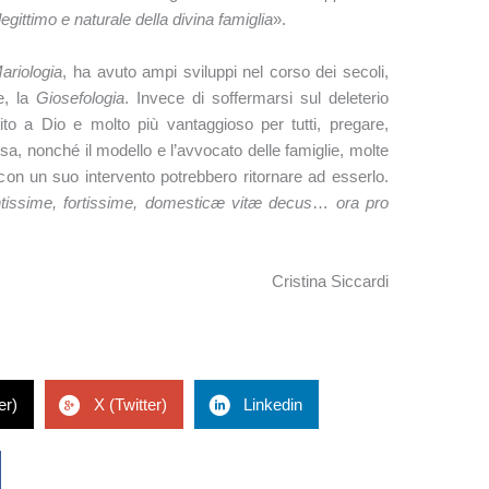
legittimo e naturale della divina famiglia
».
ariologia
, ha avuto ampi sviluppi nel corso dei secoli,
e, la
Giosefologia
. Invece di soffermarsi sul deleterio
o a Dio e molto più vantaggioso per tutti, pregare,
iesa, nonché il modello e l’avvocato delle famiglie, molte
 con un suo intervento potrebbero ritornare ad esserlo.
ntissime, fortissime, domesticæ vitæ decus
…
ora pro
Cristina Siccardi
er)
X (Twitter)
Linkedin