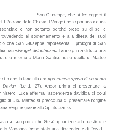
San Giuseppe, che si festeggerà il
d il Patrono della Chiesa. I Vangeli non riportano alcuna
 essenziale e non soltanto perché prese su di sé le
 provvedendo al sostentamento e alla difesa dei suoi
iò che San Giuseppe rappresenta. I prologhi di San
hiamati «
Vangeli dell’infanzia
» hanno prima di tutto una
ostruito intorno a Maria Santissima e quello di Matteo
itto che la fanciulla era «
promessa sposa di un uomo
i David
» (
Lc
1, 27). Ancor prima di presentare la
ministero, Luca afferma l’ascendenza davidica di colui
lio di Dio. Matteo si preoccupa di presentare l’origine
ria Vergine grazie allo Spirito Santo.
traverso suo padre che Gesù appartiene ad una stirpe e
se la Madonna fosse stata una discendente di David –