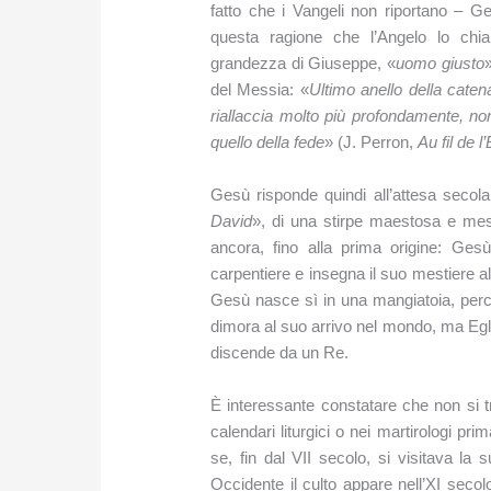
fatto che i Vangeli non riportano – G
questa ragione che l’Angelo lo ch
grandezza di Giuseppe, «
uomo giusto
»
del Messia: «
Ultimo anello della caten
riallaccia molto più profondamente, no
quello della fede
» (J. Perron,
Au fil de l
Gesù risponde quindi all’attesa secol
David
», di una stirpe maestosa e mes
ancora, fino alla prima origine: Ges
carpentiere e insegna il suo mestiere a
Gesù nasce sì in una mangiatoia, per
dimora al suo arrivo nel mondo, ma Egli,
discende da un Re.
È interessante constatare che non si
calendari liturgici o nei martirologi pr
se, fin dal VII secolo, si visitava la
Occidente il culto appare nell’XI secolo