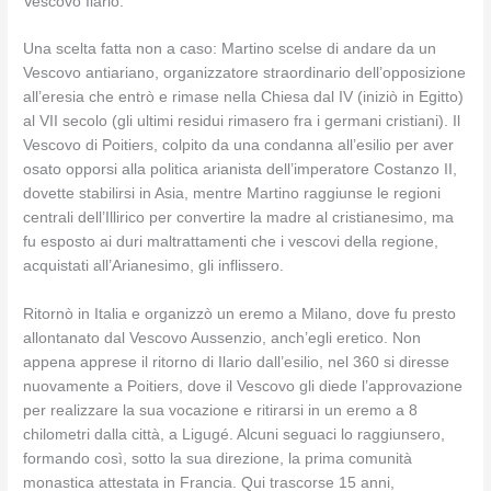
Vescovo Ilario.
Una scelta fatta non a caso: Martino scelse di andare da un
Vescovo antiariano, organizzatore straordinario dell’opposizione
all’eresia che entrò e rimase nella Chiesa dal IV (iniziò in Egitto)
al VII secolo (gli ultimi residui rimasero fra i germani cristiani). Il
Vescovo di Poitiers, colpito da una condanna all’esilio per aver
osato opporsi alla politica arianista dell’imperatore Costanzo II,
dovette stabilirsi in Asia, mentre Martino raggiunse le regioni
centrali dell’Illirico per convertire la madre al cristianesimo, ma
fu esposto ai duri maltrattamenti che i vescovi della regione,
acquistati all’Arianesimo, gli inflissero.
Ritornò in Italia e organizzò un eremo a Milano, dove fu presto
allontanato dal Vescovo Aussenzio, anch’egli eretico. Non
appena apprese il ritorno di Ilario dall’esilio, nel 360 si diresse
nuovamente a Poitiers, dove il Vescovo gli diede l’approvazione
per realizzare la sua vocazione e ritirarsi in un eremo a 8
chilometri dalla città, a Ligugé. Alcuni seguaci lo raggiunsero,
formando così, sotto la sua direzione, la prima comunità
monastica attestata in Francia. Qui trascorse 15 anni,