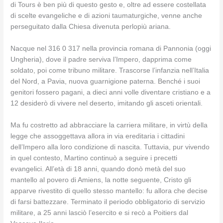
di Tours è ben più di questo gesto e, oltre ad essere costellata
di scelte evangeliche e di azioni taumaturgiche, venne anche
perseguitato dalla Chiesa divenuta perlopiù ariana.
Nacque nel 316 0 317 nella provincia romana di Pannonia (oggi
Ungheria), dove il padre serviva l’Impero, dapprima come
soldato, poi come tribuno militare. Trascorse l’infanzia nell’Italia
del Nord, a Pavia, nuova guarnigione paterna. Benché i suoi
genitori fossero pagani, a dieci anni volle diventare cristiano e a
12 desiderò di vivere nel deserto, imitando gli asceti orientali.
Ma fu costretto ad abbracciare la carriera militare, in virtù della
legge che assoggettava allora in via ereditaria i cittadini
dell’Impero alla loro condizione di nascita. Tuttavia, pur vivendo
in quel contesto, Martino continuò a seguire i precetti
evangelici. All’età di 18 anni, quando donò metà del suo
mantello al povero di Amiens, la notte seguente, Cristo gli
apparve rivestito di quello stesso mantello: fu allora che decise
di farsi battezzare. Terminato il periodo obbligatorio di servizio
militare, a 25 anni lasciò l’esercito e si recò a Poitiers dal