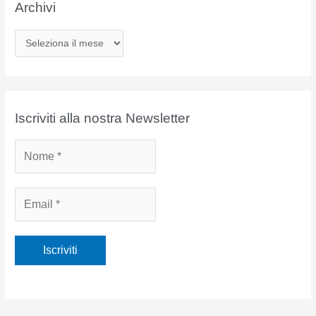
Archivi
A
r
c
h
i
Iscriviti alla nostra Newsletter
v
i