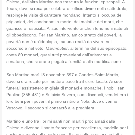
Chiesa, dall’altra Martino non trascura le funzioni episcopali. A
Tours, dove si reca per celebrare l’officio divino nella cattedrale,
respinge le visite di carattere mondano. Intanto si occupa dei
prigionieri, dei condannati a morte; dei malati e dei morti, che
guarisce e resuscita. Al suo intervento anche i fenomeni naturali
gli obbediscono. Per san Martino, amico stretto dei poveri, la
povertà non è un’ideologia, ma una realtà da vivere nel
soccorso e nel voto.
Marmoutier
, al termine del suo episcopato,
conta 80 monaci, quasi tutti provenienti dall’aristocrazia
senatoria, che si erano piegati all’umiltà e alla mortificazione.
San Martino morì l’8 novembre 397 a Candes-Saint-Martin,
dove si era recato per mettere pace fra il clero locale. Ai suoi
funerali assistettero migliaia di monaci e monache. I nobili san
Paolino (355-431) e Sulpicio Severo, suoi discepoli, vendettero i
loro beni per i poveri: il primo si ritirò a Nola, dove divenne
Vescovo, il secondo si consacrò alla preghiera.
Martino è uno fra i primi santi non martiri proclamati dalla
Chiesa e divenne il santo francese per eccellenza, modello per i
cristiani amanti della perfezione. Il suo culto si estese in tutta