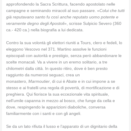
approfondendo la Sacra Scrittura, facendo apostolato nelle
campagne e seminando miracoli al suo passare. «
Colui che tutti
già reputavano santo fu così anche reputato uomo potente e
veramente degno degli Apostoli
», scrisse Sulpicio Severo (360
ca.- 420 ca.) nella biografia a lui dedicata.
Contro la sua volontà gli elettori riuniti a Tours, clero e fedeli, lo
eleggono Vescovo nel 371. Martino assolve le funzioni
episcopali con autorità e prestigio, senza però abbandonare le
scelte monacali. Va a vivere in un eremo solitario, a tre
chilometri dalla città. In questo ritiro, dove è ben presto
raggiunto da numerosi seguaci, crea un
monastero,
Marmoutier
, di cui è Abate e in cui impone a se
stesso e ai fratelli una regola di povertà, di mortificazione e di
preghiera. Qui fiorisce la sua eccezionale vita spirituale,
nell’umile capanna in mezzo al bosco, che funge da cella e
dove, respingendo le apparizioni diaboliche, conversa
familiarmente con i santi e con gli angeli.
Se da un lato rifiuta il lusso e l’apparato di un dignitario della