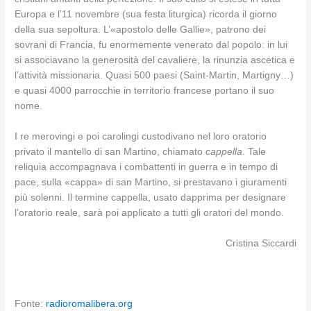
Europa e l’11 novembre (sua festa liturgica) ricorda il giorno
della sua sepoltura. L’«apostolo delle Gallie», patrono dei
sovrani di Francia, fu enormemente venerato dal popolo: in lui
si associavano la generosità del cavaliere, la rinunzia ascetica e
l’attività missionaria. Quasi 500 paesi (Saint-Martin, Martigny…)
e quasi 4000 parrocchie in territorio francese portano il suo
nome.
I re merovingi e poi carolingi custodivano nel loro oratorio
privato il mantello di san Martino, chiamato
cappella
. Tale
reliquia accompagnava i combattenti in guerra e in tempo di
pace, sulla «cappa» di san Martino, si prestavano i giuramenti
più solenni. Il termine cappella, usato dapprima per designare
l’oratorio reale, sarà poi applicato a tutti gli oratori del mondo.
Cristina Siccardi
Fonte:
radioromalibera.org