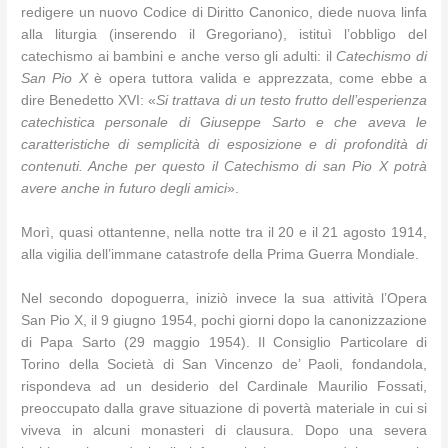
redigere un nuovo Codice di Diritto Canonico, diede nuova linfa
alla liturgia (inserendo il Gregoriano), istituì l’obbligo del
catechismo ai bambini e anche verso gli adulti: il
Catechismo di
San Pio X
è opera tuttora valida e apprezzata, come ebbe a
dire Benedetto XVI: «
Si trattava di un testo frutto dell’esperienza
catechistica personale di Giuseppe Sarto e che aveva le
caratteristiche di semplicità di esposizione e di profondità di
contenuti. Anche per questo il Catechismo di san Pio X potrà
avere anche in futuro degli amici
».
Morì, quasi ottantenne, nella notte tra il 20 e il 21 agosto 1914,
alla vigilia dell’immane catastrofe della Prima Guerra Mondiale.
Nel secondo dopoguerra, iniziò invece la sua attività l’Opera
San Pio X, il 9 giugno 1954, pochi giorni dopo la canonizzazione
di Papa Sarto (29 maggio 1954). Il Consiglio Particolare di
Torino della Società di San Vincenzo de’ Paoli, fondandola,
rispondeva ad un desiderio del Cardinale Maurilio Fossati,
preoccupato dalla grave situazione di povertà materiale in cui si
viveva in alcuni monasteri di clausura. Dopo una severa