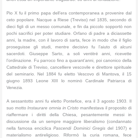
Pio X fu il primo papa dell’era contemporanea a provenire dal
ceto popolare. Nacque a Riese (Treviso) nel 1835, secondo di
dieci figli di un messo comunale, e fin da piccolo sopportò non
pochi sacrifici per poter studiare. Orfano di padre a diciassette
anni, la madre, con il lavoro di sarta, fece in modo che il figlio
proseguisse gli studi, mentre decisivo fu l’aiuto di alcuni
sacerdoti. Giuseppe Sarto, a soli ventitré anni, ricevette
l’ordinazione. Fu parroco fino a quarant’anni, poi canonico della
Cattedrale di Treviso, cancelliere vescovile e direttore spirituale
del seminario. Nel 1884 fu eletto Vescovo di Mantova, il 15
giugno 1893 Leone XIII lo nominò Cardinale Patriarca di
Venezia.
A sessantotto anni fu eletto Pontefice, era il 3 agosto 1903. Il
suo motto
Instaurare omnia in Cristo
manifestava il proposito di
riaffermare i diritti della Chiesa, pesantemente messi in
discussione da un sempre maggiore liberalismo (condannato
nella famosa enciclica
Pascendi Dominici Gregis
del 1907) e
materialismo antireligioso. Riformò la curia romana, fece