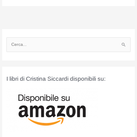
C
e
r
c
a
I libri di Cristina Siccardi disponibili su:
: