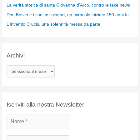
La verità storica di santa Giovanna d’Arco, contro le fake news
Don Bosco e i suoi missionari, un miracolo iniziato 150 anni fa
L’Inventio Crucis, una solennità messa da parte
Archivi
A
r
c
h
i
Iscriviti alla nostra Newsletter
v
i