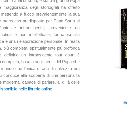
cento anni or sono, è stato il grande Papa
e maggioranza degli storiografi ha offerto
, mettendo a fuoco prevalentemente la sua
Lo stereotipo predisposto per Papa Sarto si
ntefice intransigente, proveniente da
atica e non intellettuale, formatosi alla
ca e una rielaborazione personale. In realtà
a, più completa, spiritualmente più profonda
 definirlo un intransigente tout court è
 completa, basata sugli scritti del Papa che
l mondo che l’unica strada di salvezza era
ci conduce alla scoperta di una personalità
 moderna, capace di parlare, al di là delle
isponibile nelle librerie online.
E