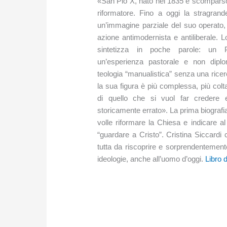
«San Pio X, nato nel 1835 e scomparso 
riformatore. Fino a oggi la stragrand
un’immagine parziale del suo operato
azione antimodernista e antiliberale. 
sintetizza in poche parole: un Po
un’esperienza pastorale e non diplom
teologia “manualistica” senza una ricer
la sua figura è più complessa, più colt
di quello che si vuol far credere e
storicamente errato». La prima biografia
volle riformare la Chiesa e indicare a
“guardare a Cristo”. Cristina Siccardi 
tutta da riscoprire e sorprendentemente
ideologie, anche all’uomo d’oggi.
Libro d