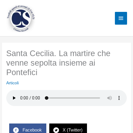
Vai
al
Men
contenuto
princ
Santa Cecilia. La martire che
venne sepolta insieme ai
Pontefici
Articoli
Facebook
X (Twitter)