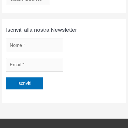
r
c
h
i
Iscriviti alla nostra Newsletter
v
i