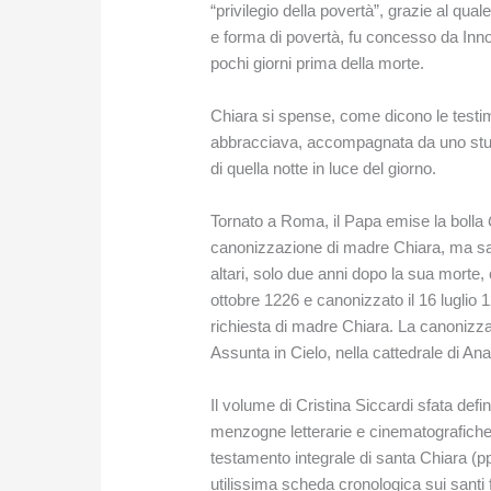
“privilegio della povertà”, grazie al qu
e forma di povertà, fu concesso da Inn
pochi giorni prima della morte.
Chiara si spense, come dicono le testi
abbracciava, accompagnata da uno stuolo
di quella notte in luce del giorno.
Tornato a Roma, il Papa emise la bolla
canonizzazione di madre Chiara, ma sar
altari, solo due anni dopo la sua morte
ottobre 1226 e canonizzato il 16 luglio 
richiesta di madre Chiara. La canonizza
Assunta in Cielo, nella cattedrale di Ana
Il volume di Cristina Siccardi sfata defi
menzogne letterarie e cinematografiche su
testamento integrale di santa Chiara (p
utilissima scheda cronologica sui santi