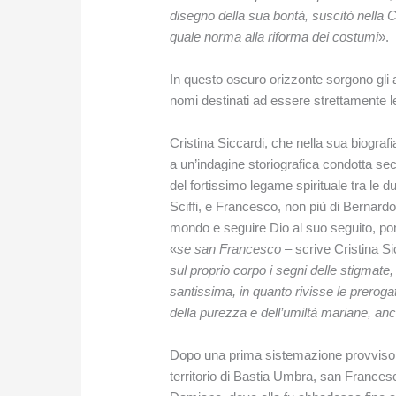
disegno della sua bontà, suscitò nella C
quale norma alla riforma dei costumi
».
In questo oscuro orizzonte sorgono gli 
nomi destinati ad essere strettamente leg
Cristina Siccardi, che nella sua biogra
a un’indagine storiografica condotta seco
del fortissimo legame spirituale tra le d
Sciffi, e Francesco, non più di Bernard
mondo e seguire Dio al suo seguito, pon
«
se san Francesco –
scrive Cristina S
sul proprio corpo i segni delle stigmate,
santissima, in quanto rivisse le preroga
della purezza e dell’umiltà mariane, anc
Dopo una prima sistemazione provvisor
territorio di Bastia Umbra, san Frances