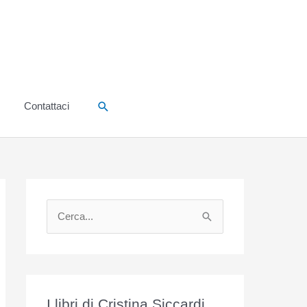
Cerca
Contattaci
C
e
r
c
a
I libri di Cristina Siccardi