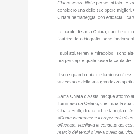
Chiara senza filtri
e per sottotitolo
Le sue
considero una delle sue opere migliori, C
Chiara ne tratteggia, con efficacia il car
Le parole di santa Chiara, cariche di co
l’autrice della biografia, sono fondamenta
I suoi atti, terreni e miracolosi, sono a
ma per capire quale fosse la carità div
Il suo sguardo chiaro e luminoso è essen
successo e della sua grandezza spiritu
Santa Chiara d’Assisi nacque attorno al 
Tommaso da Celano, che inizia la sua op
Chiara Sciffi, di una nobile famiglia d
«
Come incombesse il crepuscolo di un m
offuscato, vacillava la condotta dei cos
marcio dei tempi s’univa quello dei vizi