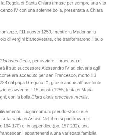
ale la Regola di Santa Chiara rimase per sempre una vita
ocenzo IV con una solenne bolla, presentata a Chiara
monianze, l’11 agosto 1253, mentre la Madonna la
 di vergini biancovestite, che trasformarono il buio
Gloriosus Deus
, per avviare il processo di
à il suo successore Alessandro IV ad elevarla agli
, come era accaduto per san Francesco, morto il 3
1228 dal papa Gregorio IX, grazie anche all’insistente
zione avvenne il 15 agosto 1255, festa di Maria
gni, con la bolla
Clara claris praeclara meritis
.
nitivamente i luoghi comuni pseudo-storici e le
lla santa di Assisi. Nel libro si può trovare il
p. 164-170) e, in appendice (pp. 197-232), una
 francescani, appartenenti a una variegata famiglia