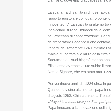
Damiano, dove ella fu abbadessa fino a
La sua fama di santità si diffuse rapidam
rapporto epistolare con quattro pontefici
Innocenzo IV. La sua vita si alternò tra 
Incalcolabili furono i miracoli da lei comp
nel Processo di canonizzazione. Per due
dell’imperatore Federico II che contava,
venerdì del settembre 1240, mentre i s
malata, fu portata alle mura della città
Sacramento: i suoi biografi raccontano ch
Ella stessa avrebbe voluto subire il mar
Nostro Signore, che era stato martirizz
Per ventinove anni, dal 1224 circa in po
Quando fu vicina alla morte il papa Inno
di agosto 1253. Chiara chiese al Pontefi
«
Magari io avessi bisogno di un pari p
Papa Innocenzo l’approvazione della ri