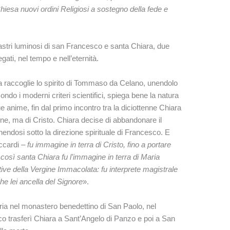
hiesa nuovi ordini Religiosi a sostegno della fede e
astri luminosi di san Francesco e santa Chiara, due
ati, nel tempo e nell’eternità.
fia raccoglie lo spirito di Tommaso da Celano, unendolo
ndo i moderni criteri scientifici, spiega bene la natura
ue anime, fin dal primo incontro tra la diciottenne Chiara
one, ma di Cristo. Chiara decise di abbandonare il
endosi sotto la direzione spirituale di Francesco. E
iccardi
– fu immagine in terra di Cristo, fino a portare
 così santa Chiara fu l’immagine in terra di Maria
tive della Vergine Immacolata: fu interprete magistrale
he lei ancella del Signore
».
ia nel monastero benedettino di San Paolo, nel
co trasferì Chiara a Sant’Angelo di Panzo e poi a San