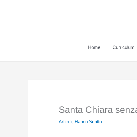
Vai
al
contenuto
Home
Curriculum
Santa Chiara senza f
Articoli
,
Hanno Scritto