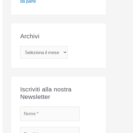
da parte
Archivi
A
r
c
h
i
Iscriviti alla nostra
v
Newsletter
i