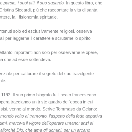
 parole, i suoi atti, il suo sguardo.
In questo libro, che
ristina Siccardi, più che raccontare la vita di santa
attere, la fisionomia spirituale.
ntenuti solo ed esclusivamente religiosi, osserva
li per leggerne il carattere e scrutarne lo spirito.
ltrettanto importanti non solo per osservarne le opere,
ina che ad esse sottendeva.
ziale per catturare il segreto del suo travolgente
ale.
1193. Il suo primo biografo fu il beato francescano
era tracciando un triste quadro dell’epoca in cui
i Assisi, venne al mondo. Scrive Tommaso da Celano:
ondo volto al tramonto, l’aspetto della fede appariva
tumi, marciva il vigore dell’operare umano; anzi al
; allorché Dio, che ama gli uomini, per un arcano