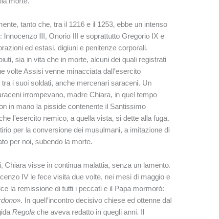
lla morte.
ente, tanto che, tra il 1216 e il 1253, ebbe un intenso
: Innocenzo III, Onorio III e soprattutto Gregorio IX e
orazioni ed estasi, digiuni e penitenze corporali.
iuti, sia in vita che in morte, alcuni dei quali registrati
 volte Assisi venne minacciata dall’esercito
 tra i suoi soldati, anche mercenari saraceni. Un
araceni irrompevano, madre Chiara, in quel tempo
 con in mano la pisside contenente il Santissimo
e l’esercito nemico, a quella vista, si dette alla fuga.
tirio per la conversione dei musulmani, a imitazione di
ato per noi, subendo la morte.
i, Chiara visse in continua malattia, senza un lamento.
cenzo IV le fece visita due volte, nei mesi di maggio e
ce la remissione di tutti i peccati e il Papa mormorò:
erdono
». In quell’incontro decisivo chiese ed ottenne dal
gida
Regola
che aveva redatto in quegli anni. Il