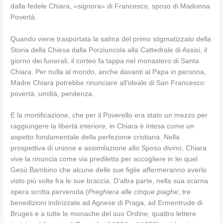
dalla fedele Chiara, «signora» di Francesco, sposo di Madonna
Povertà.
Quando viene trasportata la salma del primo stigmatizzato della
Storia della Chiesa dalla Porziuncola alla Cattedrale di Assisi, il
giorno dei funerali, il corteo fa tappa nel monastero di Santa
Chiara. Per nulla al mondo, anche davanti al Papa in persona,
Madre Chiara potrebbe rinunciare all’ideale di San Francesco:
povertà, umiltà, penitenza.
E la mortificazione, che per il Poverello era stato un mezzo per
raggiungere la libertà interiore, in Chiara è intesa come un
aspetto fondamentale della perfezione cristiana. Nella
prospettiva di unione e assimilazione allo Sposo divino, Chiara
vive la rinuncia come via prediletta per accogliere in lei quel
Gesù Bambino che alcune delle sue figlie affermeranno averlo
visto più volte fra le sue braccia. D’altra parte, nella sua scarna
opera scritta pervenuta (
Preghiera alle cinque piaghe
; tre
benedizioni indirizzate ad Agnese di Praga, ad Ermentrude di
Bruges e a tutte le monache del suo Ordine; quattro lettere