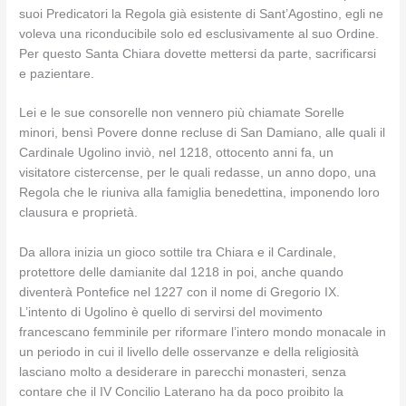
suoi Predicatori la Regola già esistente di Sant’Agostino, egli ne
voleva una riconducibile solo ed esclusivamente al suo Ordine.
Per questo Santa Chiara dovette mettersi da parte, sacrificarsi
e pazientare.
Lei e le sue consorelle non vennero più chiamate Sorelle
minori, bensì Povere donne recluse di San Damiano, alle quali il
Cardinale Ugolino inviò, nel 1218, ottocento anni fa, un
visitatore cistercense, per le quali redasse, un anno dopo, una
Regola che le riuniva alla famiglia benedettina, imponendo loro
clausura e proprietà.
Da allora inizia un gioco sottile tra Chiara e il Cardinale,
protettore delle damianite dal 1218 in poi, anche quando
diventerà Pontefice nel 1227 con il nome di Gregorio IX.
L’intento di Ugolino è quello di servirsi del movimento
francescano femminile per riformare l’intero mondo monacale in
un periodo in cui il livello delle osservanze e della religiosità
lasciano molto a desiderare in parecchi monasteri, senza
contare che il IV Concilio Laterano ha da poco proibito la