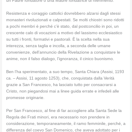
un Padre fondatore o una Madre fondatrice di riferimento.
Resistenza e coraggio cattolici dovrebbero alzarsi dagli stessi
monasteri rivoluzionati e calpestati. Se molti chiostri sono ridotti
a pochi membri è perché c’è stato, dal postconcilio in poi, un
crescente calo di vocazioni a motivo del lassismo ecclesiastico
su tutti i fronti, formativi e pastorali. È la scelta nella sua
interezza, senza taglia e incolla, a seconda delle umane
convenienze, dell’annuncio della Rivelazione a conquistare le
anime, non il falso dialogo, l’ignoranza, il cinico buonismo.
Ben l’ha sperimentato, a suo tempo, Santa Chiara (Assisi, 1193
ca. – Assisi, 11 agosto 1253), che, conquistata dalla Verità
grazie a San Francesco, ha lasciato tutto per consacrarsi a
Cristo, non piegandosi mai a linee guida errate e infedeli alle
promesse originarie.
Per San Francesco, al fine di far accogliere alla Santa Sede la
Regola dei Frati minori, era necessario non prendere in
considerazione, temporaneamente, il ramo femminile, perché, a
differenza del coevo San Domenico, che aveva adottato per i