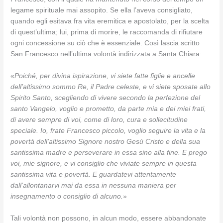
legame spirituale mai assopito. Se ella l’aveva consigliato,
quando egli esitava fra vita eremitica e apostolato, per la scelta
di quest’ultima; lui, prima di morire, le raccomanda di rifiutare
ogni concessione su ciò che è essenziale. Così lascia scritto
San Francesco nell’ultima volontà indirizzata a Santa Chiara:
«
Poiché, per divina ispirazione, vi siete fatte figlie e ancelle
dell’altissimo sommo Re, il Padre celeste, e vi siete sposate allo
Spirito Santo, scegliendo di vivere secondo la perfezione del
santo Vangelo, voglio e prometto, da parte mia e dei miei frati,
di avere sempre di voi, come di loro, cura e sollecitudine
speciale. Io, frate Francesco piccolo, voglio seguire la vita e la
povertà dell’altissimo Signore nostro Gesù Cristo e della sua
santissima madre e perseverare in essa sino alla fine. E prego
voi, mie signore, e vi consiglio che viviate sempre in questa
santissima vita e povertà. E guardatevi attentamente
dall’allontanarvi mai da essa in nessuna maniera per
insegnamento o consiglio di alcuno.
»
Tali volontà non possono, in alcun modo, essere abbandonate