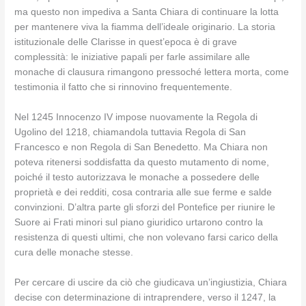
ma questo non impediva a Santa Chiara di continuare la lotta
per mantenere viva la fiamma dell’ideale originario. La storia
istituzionale delle Clarisse in quest’epoca è di grave
complessità: le iniziative papali per farle assimilare alle
monache di clausura rimangono pressoché lettera morta, come
testimonia il fatto che si rinnovino frequentemente.
Nel 1245 Innocenzo IV impose nuovamente la Regola di
Ugolino del 1218, chiamandola tuttavia Regola di San
Francesco e non Regola di San Benedetto. Ma Chiara non
poteva ritenersi soddisfatta da questo mutamento di nome,
poiché il testo autorizzava le monache a possedere delle
proprietà e dei redditi, cosa contraria alle sue ferme e salde
convinzioni. D’altra parte gli sforzi del Pontefice per riunire le
Suore ai Frati minori sul piano giuridico urtarono contro la
resistenza di questi ultimi, che non volevano farsi carico della
cura delle monache stesse.
Per cercare di uscire da ciò che giudicava un’ingiustizia, Chiara
decise con determinazione di intraprendere, verso il 1247, la