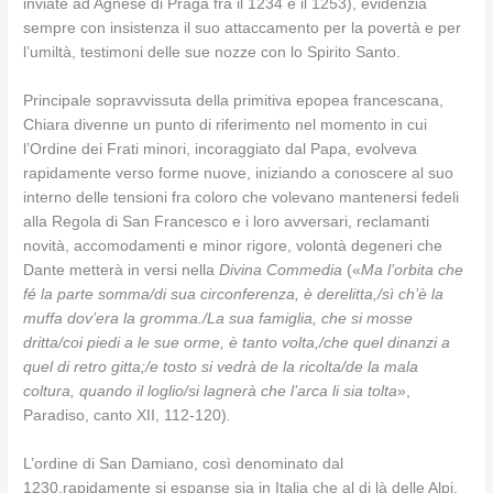
inviate ad Agnese di Praga fra il 1234 e il 1253), evidenzia
sempre con insistenza il suo attaccamento per la povertà e per
l’umiltà, testimoni delle sue nozze con lo Spirito Santo.
Principale sopravvissuta della primitiva epopea francescana,
Chiara divenne un punto di riferimento nel momento in cui
l’Ordine dei Frati minori, incoraggiato dal Papa, evolveva
rapidamente verso forme nuove, iniziando a conoscere al suo
interno delle tensioni fra coloro che volevano mantenersi fedeli
alla Regola di San Francesco e i loro avversari, reclamanti
novità, accomodamenti e minor rigore, volontà degeneri che
Dante metterà in versi nella
Divina Commedia
(«
Ma l’orbita che
fé la parte somma/di sua circonferenza, è derelitta,/sì ch’è la
muffa dov’era la gromma./La sua famiglia, che si mosse
dritta/coi piedi a le sue orme, è tanto volta,/che quel dinanzi a
quel di retro gitta;/e tosto si vedrà de la ricolta/de la mala
coltura, quando il loglio/si lagnerà che l’arca li sia tolta
»,
Paradiso, canto XII, 112-120)
.
L’ordine di San Damiano, così denominato dal
1230,rapidamente si espanse sia in Italia che al di là delle Alpi,