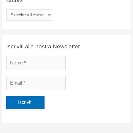
Archivi
A
r
c
h
i
Iscriviti alla nostra Newsletter
v
i