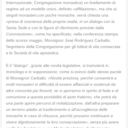
Internazionale, Congregazione monastica) un livellamento di
regime ad un modello unico, definito «affiliazione», ma che ai
singoli monasteri,con poche monache, verrà chiesta una
«
presa di coscienza della propria realtà, in un dialogo con la
Santa Sede e con le figure di riferimento previste dalla
Commissione
», come ha specificato, nella conferenza stampa
dello scorso maggio, Monsignor José Rodríguez Carballo,
Segretario della Congregazione per gli Istituti di vita consacrata
e le Società di vita apostolica.
E il “dialogo”, grazie alle novità legislative, si tramuterà in
monologo e in soppressione, come si evince dalle stesse parole
di Monsignor Carballo: «
Novità preziosa, perché consentirà a
molti monasteri in difficoltà di essere affiancati e sostenuti da
altre comunità più fiorenti, se si apriranno in spirito di fede e di
comunione a questa possibilità di aiuto fraterno, che potrà da
una parte aprire percorsi di rivitalizzazione, dall’altra preparare
un terreno adatto al trasferimento e all’accoglienza delle
monache in caso di chiusura, perché possano continuare a
vivere dignitosamente la loro consacrazione
», senza più avere