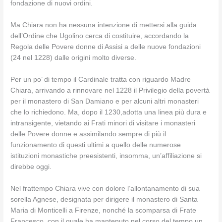
fondazione di nuovi ordini.
Ma Chiara non ha nessuna intenzione di mettersi alla guida
dell’Ordine che Ugolino cerca di costituire, accordando la
Regola delle Povere donne di Assisi a delle nuove fondazioni
(24 nel 1228) dalle origini molto diverse.
Per un po’ di tempo il Cardinale tratta con riguardo Madre
Chiara, arrivando a rinnovare nel 1228 il Privilegio della povertà
per il monastero di San Damiano e per alcuni altri monasteri
che lo richiedono. Ma, dopo il 1230,adotta una linea più dura e
intransigente, vietando ai Frati minori di visitare i monasteri
delle Povere donne e assimilando sempre di più il
funzionamento di questi ultimi a quello delle numerose
istituzioni monastiche preesistenti, insomma, un’affiliazione si
direbbe oggi.
Nel frattempo Chiara vive con dolore l’allontanamento di sua
sorella Agnese, designata per dirigere il monastero di Santa
Maria di Monticelli a Firenze, nonché la scomparsa di Frate
Francesco, con il quale ha mantenuto nel corso del tempo un