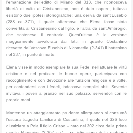
l’emanazione dell’editto di Milano del 313, che riconosceva
libertà di culto al Cristianesimo, non è dato sapere; tuttavia
esistono due ipotesi storiografiche: una deriva da sant’Eusebio
(283 ca.-371), il quale affermava che Elena fosse stata
convertita al Cristianesimo dal figlio, e l’altra da sant’Ambrogio,
che sosteneva il contrario. Quest’ultima è la versione
maggiormente avvalorata dai fatti, in quanto Costantino
ricevette dal Vescovo Eusebio di Nicomedia (?-341) il battesimo
nel 337, in punto di morte.
Elena visse in modo esemplare la sua Fede, nell’attuare le virtù
cristiane e nel praticare le buone opere; partecipava con
raccoglimento e con devozione alle funzioni religiose e a volte,
per confondersi con i fedeli, indossava semplici abiti. Sovente
invitava i poveri a pranzo nel suo palazzo, servendoli con le
proprie mani.
Mantenne un atteggiamento prudente allorquando si consumò
l’oscura tragedia familiare di Costantino, il quale nel 326 fece
giustiziare a Pola il figlio Crispo – nato nel 302 circa dalla prima
moglie Minervina (?-307 ca.) – su istigazione della matrigna