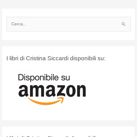
C
e
r
c
a
I libri di Cristina Siccardi disponibili su:
: