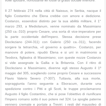
volle sposare, nonostante lei fosse di grado sociale inferiore.
Il 27 febbraio 274 nella città di Naissus, in Serbia, nacque il
figlio Costantino che Elena crebbe con amore e dedizione.
Costanzo, essendosi distinto per la sua abilità militare, il 1°
marzo 293, a Mediolanum, venne nominato da Massimiano
(250 ca.-310) proprio Cesare, una sorta di vice-imperatore per
la parte occidentale dell’Impero. Stessa decisione prese
Diocleziano (244-311) con Galerio (250 ca.-311), facendo
sorgere la tetrarchia, «il governo a quattro». Costanzo, per
manovre di potere, ripudiò Elena e si unì in matrimonio a
Teodora, figliastra di Massimiano; con queste nozze Costanzo
si vide assegnate la Gallia e la Britannia. Con il ritiro di
Diocleziano e Massimiano, divenne egli stesso Augusto il 1º
maggio del 305, scegliendo come proprio Cesare e successore
Flavio Valerio Severo (?-307). Tuttavia, alla sua morte,
sopraggiunta l’anno seguente a Eboracum, durante una
spedizione contro i Pitti e gli Scoti, le truppe proclamarono
Augusto il figlio Costantino, che si pose l’obiettivo di riunificare
l’Impero romano sotto il suo potere nel 324. Le spoglie paterne
vennero cremate e portate a Treviri: i resti del mausoleo di