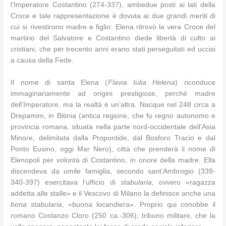
l’Imperatore Costantino (274-337), ambedue posti ai lati della
Croce e tale rappresentazione è dovuta ai due grandi meriti di
cui si rivestirono madre e figlio: Elena ritrovò la vera Croce del
martirio del Salvatore e Costantino diede libertà di culto ai
cristiani, che per trecento anni erano stati perseguitati ed uccisi
a causa della Fede.
Il nome di santa Elena (
Flavia Iulia Helena
) riconduce
immaginariamente ad origini prestigiose, perché madre
dell’Imperatore, ma la realtà è un’altra. Nacque nel 248 circa a
Drepamim, in Bitinia (antica regione, che fu regno autonomo e
provincia romana, situata nella parte nord-occidentale dell’Asia
Minore, delimitata dalla Propontide, dal Bosforo Tracio e dal
Ponto Eusino, oggi Mar Nero), città che prenderà il nome di
Elenopoli per volontà di Costantino, in onore della madre. Ella
discendeva da umile famiglia, secondo sant’Ambrogio (339-
340-397) esercitava l’ufficio di
stabularia
, ovvero «ragazza
addetta alle stalle» e il Vescovo di Milano la definisce anche una
bona stabularia
, «buona locandiera». Proprio qui conobbe il
romano Costanzo Cloro (250 ca.-306), tribuno militare, che la