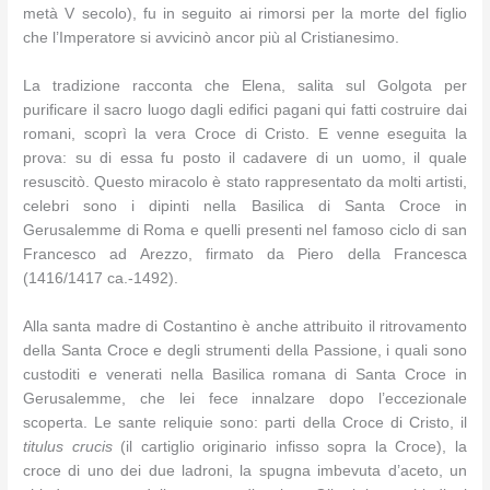
metà V secolo), fu in seguito ai rimorsi per la morte del figlio
che l’Imperatore si avvicinò ancor più al Cristianesimo.
La tradizione racconta che Elena, salita sul Golgota per
purificare il sacro luogo dagli edifici pagani qui fatti costruire dai
romani, scoprì la vera Croce di Cristo. E venne eseguita la
prova: su di essa fu posto il cadavere di un uomo, il quale
resuscitò. Questo miracolo è stato rappresentato da molti artisti,
celebri sono i dipinti nella Basilica di Santa Croce in
Gerusalemme di Roma e quelli presenti nel famoso ciclo di san
Francesco ad Arezzo, firmato da Piero della Francesca
(1416/1417 ca.-1492).
Alla santa madre di Costantino è anche attribuito il ritrovamento
della Santa Croce e degli strumenti della Passione, i quali sono
custoditi e venerati nella Basilica romana di Santa Croce in
Gerusalemme, che lei fece innalzare dopo l’eccezionale
scoperta. Le sante reliquie sono: parti della Croce di Cristo, il
titulus crucis
(il cartiglio originario infisso sopra la Croce), la
croce di uno dei due ladroni, la spugna imbevuta d’aceto, un