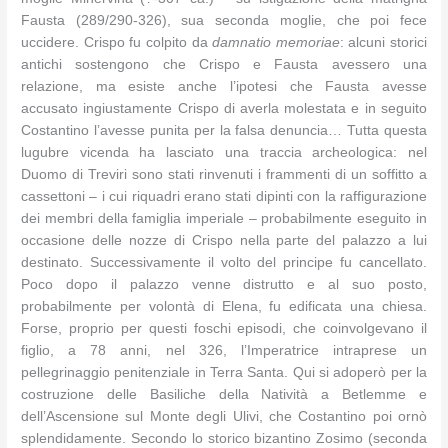
Fausta (289/290-326), sua seconda moglie, che poi fece
uccidere. Crispo fu colpito da
damnatio memoriae
: alcuni storici
antichi sostengono che Crispo e Fausta avessero una
relazione, ma esiste anche l’ipotesi che Fausta avesse
accusato ingiustamente Crispo di averla molestata e in seguito
Costantino l’avesse punita per la falsa denuncia… Tutta questa
lugubre vicenda ha lasciato una traccia archeologica: nel
Duomo di Treviri sono stati rinvenuti i frammenti di un soffitto a
cassettoni – i cui riquadri erano stati dipinti con la raffigurazione
dei membri della famiglia imperiale – probabilmente eseguito in
occasione delle nozze di Crispo nella parte del palazzo a lui
destinato. Successivamente il volto del principe fu cancellato.
Poco dopo il palazzo venne distrutto e al suo posto,
probabilmente per volontà di Elena, fu edificata una chiesa.
Forse, proprio per questi foschi episodi, che coinvolgevano il
figlio, a 78 anni, nel 326, l’Imperatrice intraprese un
pellegrinaggio penitenziale in Terra Santa. Qui si adoperò per la
costruzione delle Basiliche della Natività a Betlemme e
dell’Ascensione sul Monte degli Ulivi, che Costantino poi ornò
splendidamente. Secondo lo storico bizantino Zosimo (seconda