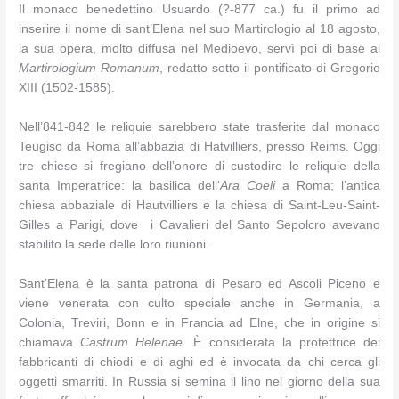
Il monaco benedettino Usuardo (?-877 ca.) fu il primo ad
inserire il nome di sant’Elena nel suo Martirologio al 18 agosto,
la sua opera, molto diffusa nel Medioevo, servì poi di base al
Martirologium Romanum
, redatto sotto il pontificato di Gregorio
XIII (1502-1585).
Nell’841-842 le reliquie sarebbero state trasferite dal monaco
Teugiso da Roma all’abbazia di Hatvilliers, presso Reims. Oggi
tre chiese si fregiano dell’onore di custodire le reliquie della
santa Imperatrice: la basilica dell’
Ara Coeli
a Roma; l’antica
chiesa abbaziale di Hautvilliers e la chiesa di Saint-Leu-Saint-
Gilles a Parigi, dove i Cavalieri del Santo Sepolcro avevano
stabilito la sede delle loro riunioni.
Sant’Elena è la santa patrona di Pesaro ed Ascoli Piceno e
viene venerata con culto speciale anche in Germania, a
Colonia, Treviri, Bonn e in Francia ad Elne, che in origine si
chiamava
Castrum Helenae
. È considerata la protettrice dei
fabbricanti di chiodi e di aghi ed è invocata da chi cerca gli
oggetti smarriti. In Russia si semina il lino nel giorno della sua