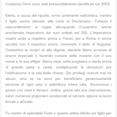
Costanzo Cloro sono stati presumibilmente identificati nel 2003.
Elena, a causa del ripudio, tornò umilmente nell’ombra, mentre
il figlio venne allevato alla corte di Diocleziano. Tuttavia il
nascondimento si ruppe allorquando Costantino venne
proclamato Imperatore dai suoi soldati nel 306. L’Imperatrice
madre andò a risiedere prima a Treviri, poi a Roma e venne
accolta con il massimo onore, ricevendo il titolo di Augusta.
Costantino la ricoprì di alta dignità, dandole libero accesso al
tesoro imperiale e facendo coniare delle monete con il suo
nome e la sua effigie. Elena visse nella preghiera e diede prova
di grande pietà e carità, moltiplicando le donazioni per
l’edificazione e la vita delle chiese. Dei privilegi ricevuti mai ne
abusò, anzi se ne servì per beneficiare generosamente
persone di ogni ceto e addirittura intere città. Soccorreva i
poveri con vesti e denaro, inoltre, grazie alla sua intercessione,
salvò numerosi prigionieri condannati al carcere oppure ai lavori
forzati o all’esilio.
Fu madre di splendida Fede e quanto abbia influito sul figlio per