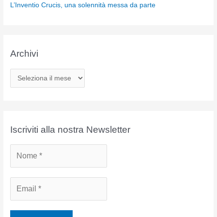
L’Inventio Crucis, una solennità messa da parte
Archivi
A
r
c
h
i
Iscriviti alla nostra Newsletter
v
i