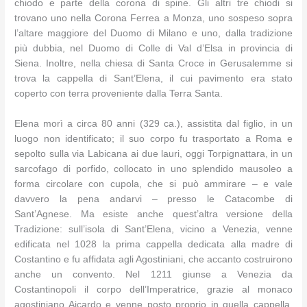
chiodo e parte della corona di spine. Gli altri tre chiodi si
trovano uno nella Corona Ferrea a Monza, uno sospeso sopra
l’altare maggiore del Duomo di Milano e uno, dalla tradizione
più dubbia, nel Duomo di Colle di Val d’Elsa in provincia di
Siena.
Inoltre, nella chiesa di Santa Croce in Gerusalemme si
trova la cappella di Sant’Elena, il cui pavimento era stato
coperto con terra proveniente dalla Terra Santa.
Elena morì a circa 80 anni (329 ca.), assistita dal figlio, in un
luogo non identificato; il suo corpo fu trasportato a Roma e
sepolto sulla via Labicana ai due lauri, oggi Torpignattara, in un
sarcofago di porfido, collocato in uno splendido mausoleo a
forma circolare con cupola, che si può ammirare – e vale
davvero la pena andarvi – presso le Catacombe di
Sant’Agnese. Ma esiste anche quest’altra versione della
Tradizione: sull’isola di Sant’Elena, vicino a Venezia, venne
edificata nel 1028 la prima cappella dedicata alla madre di
Costantino e fu affidata agli Agostiniani, che accanto costruirono
anche un convento. Nel 1211 giunse a Venezia da
Costantinopoli il corpo dell’Imperatrice, grazie al monaco
agostiniano Aicardo e venne posto proprio in quella cappella,