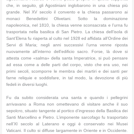
che, in seguito, gli Agostiniani inglobarono in una chiesa più
grande. Nel XV secolo il convento e la chiesa passarono ai
monaci Benedettini Olivetani. Sotto la dominazione
napoleonica, nel 1810, la chiesa venne sconsacrata e l’urna fu
trasportata nella basilica di San Pietro. La chiesa dell’isola di
Sant’Elena fu riaperta al culto nel 1928 ed affidata all’Ordine dei
Servi di Maria; negli anni successivi l’urna venne riposta
nuovamente all’interno dell’edificio sacro. Forse, là dove si
attesta come «salma» della santa Imperatrice, si può pensare
ad essa come a delle parti del corpo, visto che era uso, nei
primi secoli, scomporre le membra dei martiri e dei santi per
farne reliquie e soddisfare, in tal modo, la devozione di più
fedeli in diversi luoghi.
Fu da subito considerata una santa e quando i pellegrini
arrivavano a Roma non omettevano di visitare anche il suo
sepolcro, situato tangente al portico d’ingresso della Basilica dei
Santi Marcellino e Pietro. L’imponente sarcofago fu trasportato
nell’XI secolo al Laterano e oggi è conservato nei Musei
Vaticani. Il culto si diffuse largamente in Oriente e in Occidente.