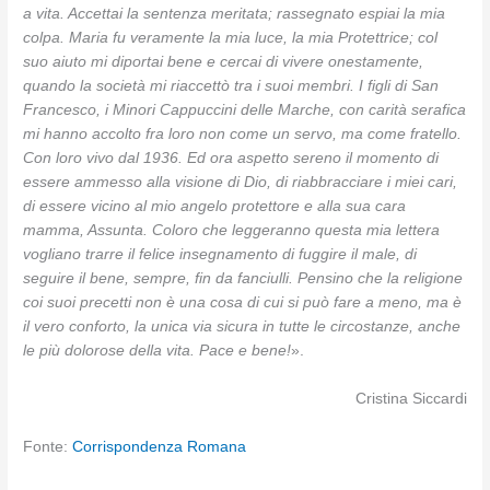
a vita. Accettai la sentenza meritata; rassegnato espiai la mia
colpa. Maria fu veramente la mia luce, la mia Protettrice; col
suo aiuto mi diportai bene e cercai di vivere onestamente,
quando la società mi riaccettò tra i suoi membri. I figli di San
Francesco, i Minori Cappuccini delle Marche, con carità serafica
mi hanno accolto fra loro non come un servo, ma come fratello.
Con loro vivo dal 1936. Ed ora aspetto sereno il momento di
essere ammesso alla visione di Dio, di riabbracciare i miei cari,
di essere vicino al mio angelo protettore e alla sua cara
mamma, Assunta. Coloro che leggeranno questa mia lettera
vogliano trarre il felice insegnamento di fuggire il male, di
seguire il bene, sempre, fin da fanciulli. Pensino che la religione
coi suoi precetti non è una cosa di cui si può fare a meno, ma è
il vero conforto, la unica via sicura in tutte le circostanze, anche
le più dolorose della vita. Pace e bene!
».
Cristina Siccardi
Fonte:
Corrispondenza Romana