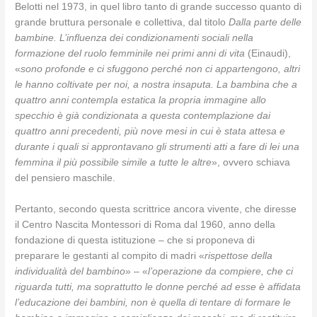
Belotti nel 1973, in quel libro tanto di grande successo quanto di
grande bruttura personale e collettiva, dal titolo
Dalla parte delle
bambine. L’influenza dei condizionamenti sociali nella
formazione del ruolo femminile nei primi anni di vita
(Einaudi),
«
sono profonde e ci sfuggono perché non ci appartengono, altri
le hanno coltivate per noi, a nostra insaputa. La bambina che a
quattro anni contempla estatica la propria immagine allo
specchio è già condizionata a questa contemplazione dai
quattro anni precedenti, più nove mesi in cui è stata attesa e
durante i quali si approntavano gli strumenti atti a fare di lei una
femmina il più possibile simile a tutte le altre
», ovvero schiava
del pensiero maschile.
Pertanto, secondo questa scrittrice ancora vivente, che diresse
il Centro Nascita Montessori di Roma dal 1960, anno della
fondazione di questa istituzione – che si proponeva di
preparare le gestanti al compito di madri «
rispettose della
individualità del bambino
» – «
l’operazione da compiere, che ci
riguarda tutti, ma soprattutto le donne perché ad esse è affidata
l’educazione dei bambini, non è quella di tentare di formare le