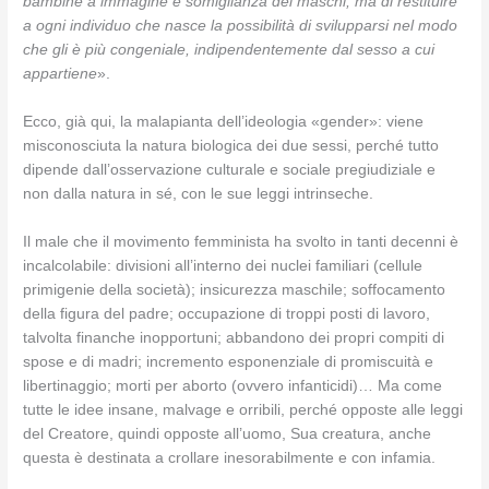
bambine a immagine e somiglianza dei maschi, ma di restituire
a ogni individuo che nasce la possibilità di svilupparsi nel modo
che gli è più congeniale, indipendentemente dal sesso a cui
appartiene
».
Ecco, già qui, la malapianta dell’ideologia «gender»: viene
misconosciuta la natura biologica dei due sessi, perché tutto
dipende dall’osservazione culturale e sociale pregiudiziale e
non dalla natura in sé, con le sue leggi intrinseche.
Il male che il movimento femminista ha svolto in tanti decenni è
incalcolabile: divisioni all’interno dei nuclei familiari (cellule
primigenie della società); insicurezza maschile; soffocamento
della figura del padre; occupazione di troppi posti di lavoro,
talvolta finanche inopportuni; abbandono dei propri compiti di
spose e di madri; incremento esponenziale di promiscuità e
libertinaggio; morti per aborto (ovvero infanticidi)… Ma come
tutte le idee insane, malvage e orribili, perché opposte alle leggi
del Creatore, quindi opposte all’uomo, Sua creatura, anche
questa è destinata a crollare inesorabilmente e con infamia.