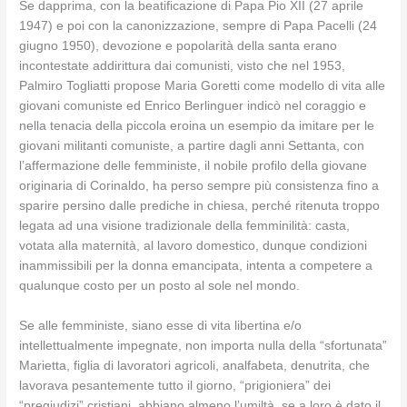
Se dapprima, con la beatificazione di Papa Pio XII (27 aprile
1947) e poi con la canonizzazione, sempre di Papa Pacelli (24
giugno 1950), devozione e popolarità della santa erano
incontestate addirittura dai comunisti, visto che nel 1953,
Palmiro Togliatti propose Maria Goretti come modello di vita alle
giovani comuniste ed Enrico Berlinguer indicò nel coraggio e
nella tenacia della piccola eroina un esempio da imitare per le
giovani militanti comuniste, a partire dagli anni Settanta, con
l’affermazione delle femministe, il nobile profilo della giovane
originaria di Corinaldo, ha perso sempre più consistenza fino a
sparire persino dalle prediche in chiesa, perché ritenuta troppo
legata ad una visione tradizionale della femminilità: casta,
votata alla maternità, al lavoro domestico, dunque condizioni
inammissibili per la donna emancipata, intenta a competere a
qualunque costo per un posto al sole nel mondo.
Se alle femministe, siano esse di vita libertina e/o
intellettualmente impegnate, non importa nulla della “sfortunata”
Marietta, figlia di lavoratori agricoli, analfabeta, denutrita, che
lavorava pesantemente tutto il giorno, “prigioniera” dei
“pregiudizi” cristiani, abbiano almeno l’umiltà, se a loro è dato il