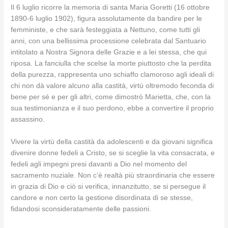
Il 6 luglio ricorre la memoria di santa Maria Goretti (16 ottobre
1890-6 luglio 1902), figura assolutamente da bandire per le
femministe, e che sarà festeggiata a Nettuno, come tutti gli
anni, con una bellissima processione celebrata dal Santuario
intitolato a Nostra Signora delle Grazie e a lei stessa, che qui
riposa. La fanciulla che scelse la morte piuttosto che la perdita
della purezza, rappresenta uno schiaffo clamoroso agli ideali di
chi non dà valore alcuno alla castità, virtù oltremodo feconda di
bene per sé e per gli altri, come dimostrò Marietta, che, con la
sua testimonianza e il suo perdono, ebbe a convertire il proprio
assassino.
Vivere la virtù della castità da adolescenti e da giovani significa
divenire donne fedeli a Cristo, se si sceglie la vita consacrata, e
fedeli agli impegni presi davanti a Dio nel momento del
sacramento nuziale. Non c’è realtà più straordinaria che essere
in grazia di Dio e ciò si verifica, innanzitutto, se si persegue il
candore e non certo la gestione disordinata di se stesse,
fidandosi sconsideratamente delle passioni.