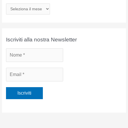
A
r
c
h
i
Iscriviti alla nostra Newsletter
v
i