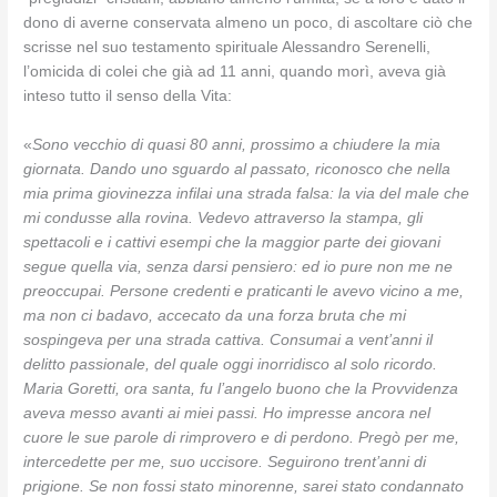
dono di averne conservata almeno un poco, di ascoltare ciò che
scrisse nel suo testamento spirituale Alessandro Serenelli,
l’omicida di colei che già ad 11 anni, quando morì, aveva già
inteso tutto il senso della Vita:
«
Sono vecchio di quasi 80 anni, prossimo a chiudere la mia
giornata. Dando uno sguardo al passato, riconosco che nella
mia prima giovinezza infilai una strada falsa: la via del male che
mi condusse alla rovina. Vedevo attraverso la stampa, gli
spettacoli e i cattivi esempi che la maggior parte dei giovani
segue quella via, senza darsi pensiero: ed io pure non me ne
preoccupai. Persone credenti e praticanti le avevo vicino a me,
ma non ci badavo, accecato da una forza bruta che mi
sospingeva per una strada cattiva. Consumai a vent’anni il
delitto passionale, del quale oggi inorridisco al solo ricordo.
Maria Goretti, ora santa, fu l’angelo buono che la Provvidenza
aveva messo avanti ai miei passi. Ho impresse ancora nel
cuore le sue parole di rimprovero e di perdono. Pregò per me,
intercedette per me, suo uccisore. Seguirono trent’anni di
prigione. Se non fossi stato minorenne, sarei stato condannato