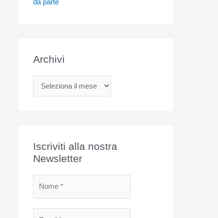
da parte
Archivi
A
r
c
h
i
Iscriviti alla nostra
v
Newsletter
i