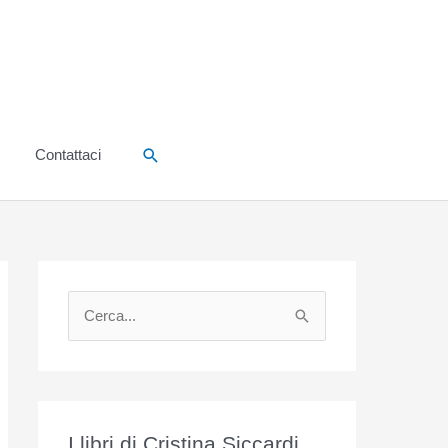
Cerca
Contattaci
C
e
r
c
a
I libri di Cristina Siccardi