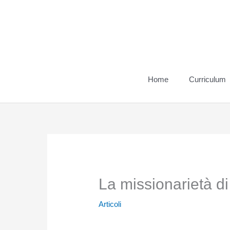
Vai
al
contenuto
Home
Curriculum
La missionarietà d
Articoli