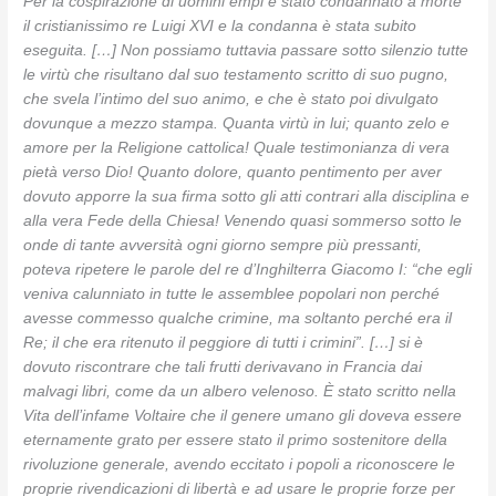
Per la cospirazione di uomini empi è stato condannato a morte
il cristianissimo re Luigi XVI e la condanna è stata subito
eseguita. […] Non possiamo tuttavia passare sotto silenzio tutte
le virtù che risultano dal suo testamento scritto di suo pugno,
che svela l’intimo del suo animo, e che è stato poi divulgato
dovunque a mezzo stampa. Quanta virtù in lui; quanto zelo e
amore per la Religione cattolica! Quale testimonianza di vera
pietà verso Dio! Quanto dolore, quanto pentimento per aver
dovuto apporre la sua firma sotto gli atti contrari alla disciplina e
alla vera Fede della Chiesa! Venendo quasi sommerso sotto le
onde di tante avversità ogni giorno sempre più pressanti,
poteva ripetere le parole del re d’Inghilterra Giacomo I: “che egli
veniva calunniato in tutte le assemblee popolari non perché
avesse commesso qualche crimine, ma soltanto perché era il
Re; il che era ritenuto il peggiore di tutti i crimini”. […] si è
dovuto riscontrare che tali frutti derivavano in Francia dai
malvagi libri, come da un albero velenoso. È stato scritto nella
Vita dell’infame Voltaire che il genere umano gli doveva essere
eternamente grato per essere stato il primo sostenitore della
rivoluzione generale, avendo eccitato i popoli a riconoscere le
proprie rivendicazioni di libertà e ad usare le proprie forze per