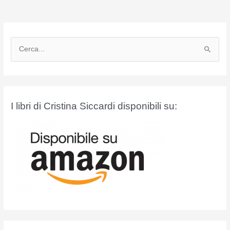
C
e
r
c
a
I libri di Cristina Siccardi disponibili su:
: