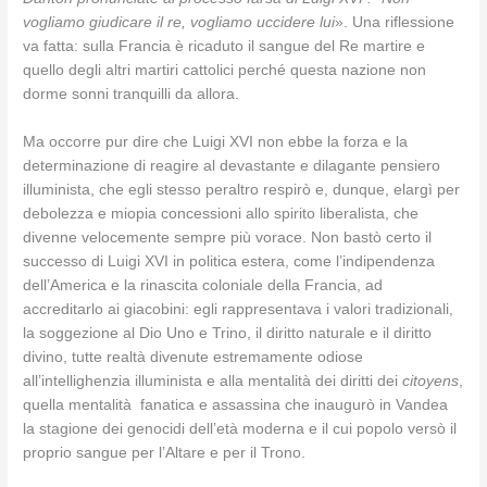
vogliamo giudicare il re, vogliamo uccidere lui
». Una riflessione
va fatta: sulla Francia è ricaduto il sangue del Re martire e
quello degli altri martiri cattolici perché questa nazione non
dorme sonni tranquilli da allora.
Ma occorre pur dire che Luigi XVI non ebbe la forza e la
determinazione di reagire al devastante e dilagante pensiero
illuminista, che egli stesso peraltro respirò e, dunque, elargì per
debolezza e miopia concessioni allo spirito liberalista, che
divenne velocemente sempre più vorace. Non bastò certo il
successo di Luigi XVI in politica estera, come l’indipendenza
dell’America e la rinascita coloniale della Francia, ad
accreditarlo ai giacobini: egli rappresentava i valori tradizionali,
la soggezione al Dio Uno e Trino, il diritto naturale e il diritto
divino, tutte realtà divenute estremamente odiose
all’intellighenzia illuminista e alla mentalità dei diritti dei
citoyens
,
quella mentalità fanatica e assassina che inaugurò in Vandea
la stagione dei genocidi dell’età moderna e il cui popolo versò il
proprio sangue per l’Altare e per il Trono.