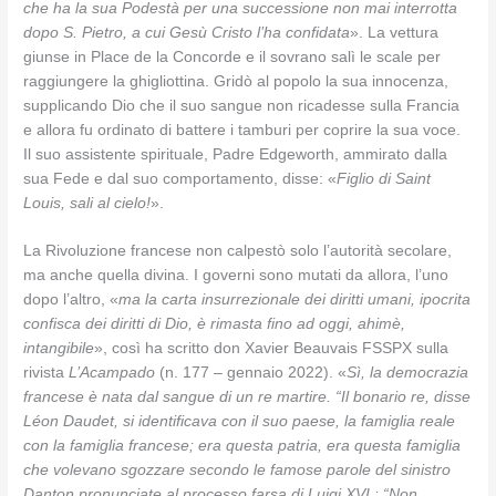
che ha la sua Podestà per una successione non mai interrotta
dopo S. Pietro, a cui Gesù Cristo l’ha confidata
». La vettura
giunse in Place de la Concorde e il sovrano salì le scale per
raggiungere la ghigliottina. Gridò al popolo la sua innocenza,
supplicando Dio che il suo sangue non ricadesse sulla Francia
e allora fu ordinato di battere i tamburi per coprire la sua voce.
Il suo assistente spirituale, Padre Edgeworth, ammirato dalla
sua Fede e dal suo comportamento, disse: «
Figlio di Saint
Louis, sali al cielo!
».
La Rivoluzione francese non calpestò solo l’autorità secolare,
ma anche quella divina. I governi sono mutati da allora, l’uno
dopo l’altro, «
ma la carta insurrezionale dei diritti umani, ipocrita
confisca dei diritti di Dio, è rimasta fino ad oggi, ahimè,
intangibile
», così ha scritto don Xavier Beauvais FSSPX sulla
rivista
L’Acampado
(n. 177 – gennaio 2022). «
Sì, la democrazia
francese è nata dal sangue di un re martire. “Il bonario re, disse
Léon Daudet, si identificava con il suo paese, la famiglia reale
con la famiglia francese; era questa patria, era questa famiglia
che volevano sgozzare secondo le famose parole del sinistro
Danton pronunciate al processo farsa di Luigi XVI : “Non