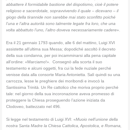
abbattere il formidabile bastione del dispotismo, cioè il potere
religioso e sacerdotale, sopravvivendo il quale – dicevano – il
giogo della tirannide non sarebbe mai stato sconfitto poiché
l’una e l’altra autorità sono talmente legate fra loro, che una
volta abbattuto l’uno, l’altro doveva necessariamente cadere
».
Era il 21 gennaio 1793 quando, alle 6 del mattino, Luigi XVI
assistette all’ultima sua Messa; dopodiché ascoltò il decreto
della sua condanna, per poi incamminarsi alla pena capitale
all’ordine: «Marciamo!». Consegnò alla scorta il suo
testamento e alcuni oggetti, fra cui la fede nuziale perché
venisse data alla consorte Maria Antonietta. Salì quindi su una
carrozza, lesse le preghiere dei moribondi e invocò la
Santissima Trinità. Un Re cattolico che moriva proprio perché
tale: nel giorno della sua incoronazione aveva promesso di
proteggere la Chiesa proseguendo l’azione iniziata da
Clodoveo, battezzato nel 496.
Si legge nel testamento di Luigi XVI: «
Muoio nell’unione della
nostra Santa Madre la Chiesa Cattolica, Apostolica, e Romana,