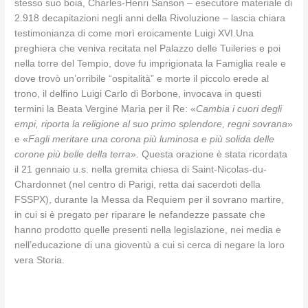
stesso suo boia, Charles-Henri Sanson – esecutore materiale di
2.918 decapitazioni negli anni della Rivoluzione – lascia chiara
testimonianza di come morì eroicamente Luigi XVI.Una
preghiera che veniva recitata nel Palazzo delle Tuileries e poi
nella torre del Tempio, dove fu imprigionata la Famiglia reale e
dove trovò un’orribile “ospitalità” e morte il piccolo erede al
trono, il delfino Luigi Carlo di Borbone, invocava in questi
termini la Beata Vergine Maria per il Re: «
Cambia i cuori degli
empi, riporta la religione al suo primo splendore, regni sovrana
»
e «
Fagli meritare una corona più luminosa e più solida delle
corone più belle della terra
». Questa orazione è stata ricordata
il 21 gennaio u.s. nella gremita chiesa di Saint-Nicolas-du-
Chardonnet (nel centro di Parigi, retta dai sacerdoti della
FSSPX), durante la Messa da Requiem per il sovrano martire,
in cui si è pregato per riparare le nefandezze passate che
hanno prodotto quelle presenti nella legislazione, nei media e
nell’educazione di una gioventù a cui si cerca di negare la loro
vera Storia.