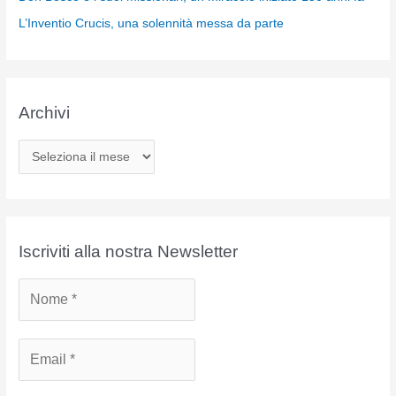
L’Inventio Crucis, una solennità messa da parte
Archivi
A
r
c
h
i
Iscriviti alla nostra Newsletter
v
i