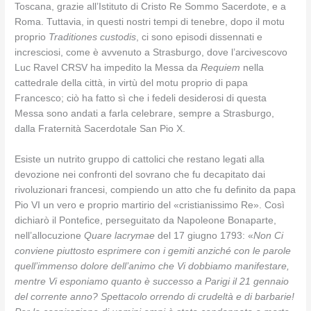
Toscana, grazie all’Istituto di Cristo Re Sommo Sacerdote, e a
Roma. Tuttavia, in questi nostri tempi di tenebre, dopo il motu
proprio
Traditiones custodis
, ci sono episodi dissennati e
incresciosi, come è avvenuto a Strasburgo, dove l’arcivescovo
Luc Ravel CRSV ha impedito la Messa da
Requiem
nella
cattedrale della città,
in virtù del motu proprio di papa
Francesco; ciò ha fatto sì che i fedeli desiderosi di questa
Messa sono andati a farla celebrare, sempre a Strasburgo,
dalla Fraternità Sacerdotale San Pio X.
Esiste un nutrito gruppo di cattolici che restano legati alla
devozione nei confronti del sovrano che fu decapitato dai
rivoluzionari francesi, compiendo un atto che fu definito da papa
Pio VI un vero e proprio martirio del «cristianissimo Re». Così
dichiarò il Pontefice, perseguitato da Napoleone Bonaparte,
nell’allocuzione
Quare lacrymae
del 17 giugno 1793: «
Non Ci
conviene piuttosto esprimere con i gemiti anziché con le parole
quell’immenso dolore dell’animo che Vi dobbiamo manifestare,
mentre Vi esponiamo quanto è successo a Parigi il 21 gennaio
del corrente anno? Spettacolo orrendo di crudeltà e di barbarie!