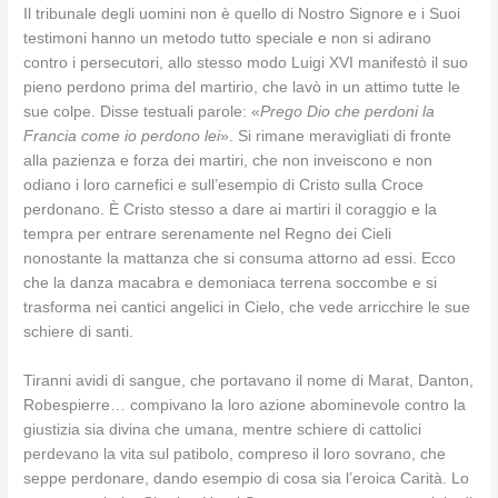
Il tribunale degli uomini non è quello di Nostro Signore e i Suoi
testimoni hanno un metodo tutto speciale e non si adirano
contro i persecutori, allo stesso modo Luigi XVI manifestò il suo
pieno perdono prima del martirio, che lavò in un attimo tutte le
sue colpe. Disse testuali parole: «
Prego Dio che perdoni la
Francia come io perdono lei
». Si rimane meravigliati di fronte
alla pazienza e forza dei martiri, che non inveiscono e non
odiano i loro carnefici e sull’esempio di Cristo sulla Croce
perdonano. È Cristo stesso a dare ai martiri il coraggio e la
tempra per entrare serenamente nel Regno dei Cieli
nonostante la mattanza che si consuma attorno ad essi. Ecco
che la danza macabra e demoniaca terrena soccombe e si
trasforma nei cantici angelici in Cielo, che vede arricchire le sue
schiere di santi.
Tiranni avidi di sangue, che portavano il nome di Marat, Danton,
Robespierre… compivano la loro azione abominevole contro la
giustizia sia divina che umana, mentre schiere di cattolici
perdevano la vita sul patibolo, compreso il loro sovrano, che
seppe perdonare, dando esempio di cosa sia l’eroica Carità. Lo