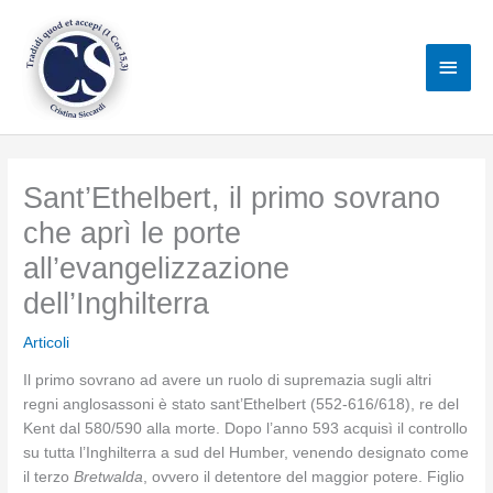
Vai
al
Men
contenuto
princ
Sant’Ethelbert, il primo sovrano
che aprì le porte
all’evangelizzazione
dell’Inghilterra
Articoli
Il primo sovrano ad avere un ruolo di supremazia sugli altri
regni anglosassoni è stato sant’Ethelbert (552-616/618), re del
Kent dal 580/590 alla morte. Dopo l’anno 593 acquisì il controllo
su tutta l’Inghilterra a sud del Humber, venendo designato come
il terzo
Bretwalda
, ovvero il detentore del maggior potere. Figlio