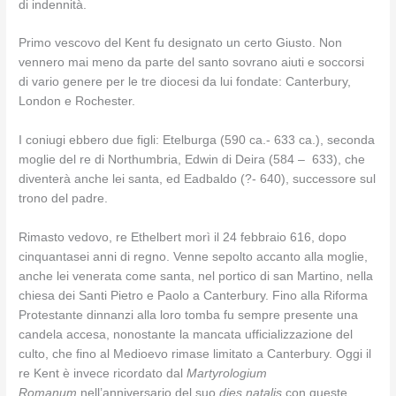
di indennità.
Primo vescovo del Kent fu designato un certo Giusto. Non
vennero mai meno da parte del santo sovrano aiuti e soccorsi
di vario genere per le tre diocesi da lui fondate: Canterbury,
London e Rochester.
I coniugi ebbero due figli: Etelburga (590 ca.- 633 ca.), seconda
moglie del re di Northumbria, Edwin di Deira (584 – 633), che
diventerà anche lei santa, ed Eadbaldo (?- 640), successore sul
trono del padre.
Rimasto vedovo, re Ethelbert morì il 24 febbraio 616, dopo
cinquantasei anni di regno. Venne sepolto accanto alla moglie,
anche lei venerata come santa, nel portico di san Martino, nella
chiesa dei Santi Pietro e Paolo a Canterbury. Fino alla Riforma
Protestante dinnanzi alla loro tomba fu sempre presente una
candela accesa, nonostante la mancata ufficializzazione del
culto, che fino al Medioevo rimase limitato a Canterbury. Oggi il
re Kent è invece ricordato dal
Martyrologium
Romanum
nell’anniversario del suo
dies natalis
con queste