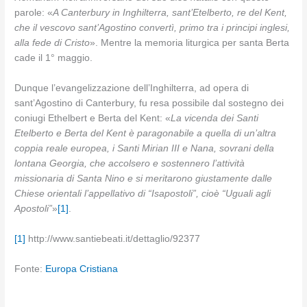
parole: «
A Canterbury in Inghilterra, sant’Etelberto, re del Kent,
che il vescovo sant’Agostino convertì, primo tra i principi inglesi,
alla fede di Cristo
». Mentre la memoria liturgica per santa Berta
cade il 1° maggio.
Dunque l’evangelizzazione dell’Inghilterra, ad opera di
sant’Agostino di Canterbury, fu resa possibile dal sostegno dei
coniugi Ethelbert e Berta del Kent: «
La vicenda dei Santi
Etelberto e Berta del Kent è paragonabile a quella di un’altra
coppia reale europea, i Santi Mirian III e Nana, sovrani della
lontana Georgia, che accolsero e sostennero l’attività
missionaria di Santa Nino e si meritarono giustamente dalle
Chiese orientali l’appellativo di “Isapostoli”, cioè “Uguali agli
Apostoli”
»
[1]
.
[1]
http://www.santiebeati.it/dettaglio/92377
Fonte:
Europa Cristiana