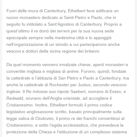
Fuori delle mura di Canterbury, Ethelbert fece edificare un
nuovo monastero dedicato ai Santi Pietro e Paolo, che in
seguito fu intitolato a Sant’Agostino di Canterbury. Proprio a
quest’ultimo il re donò dei terreni per la sua nuova sede
episcopale sempre nella medesima città e lo appoggiò
nell’organizzazione di un sinodo a cui parteciparono anche
vescovi e dottori della vicina regione dei britanni.
Da quel momento vennero innalzate chiese, aperti monasteri e
convertite migliaia e migliaia di anime. Furono, quindi, fondate
la cattedrale e l’abbazia di San Pietro e Paolo a Canterbury, ma
anche la cattedrale di Rochester per Justus, secondo vescovo
inglese. Il Re indusse suo nipote Saebert, sovrano di Essex, e
Redwald, sovrano dell’Anglia orientale, ad accogliere il
Cristianesimo. Inoltre, Ethelbert formulò il primo codice
legislativo anglosassone scritto, basato principalmente sulla
legge salica di Clodoveo, il primo re dei franchi convertitosi al
Cristianesimo, e sotto l’egida ecclesiastica, che prevedeva la
protezione della Chiesa e l’istituzione di un complesso sistema