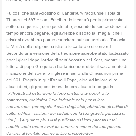
Fu così che sant’Agostino di Canterbury raggiunse l’isola di
Thanet nel 597 e sant’ Ethelbert lo incontrò per la prima volta
sotto una quercia, con questo atto, secondo le sue credenze al
tempo ancora pagane, egli avrebbe dissolto la “magia” che i
cristiani avrebbero potuto esercitare sul suo territorio. Tuttavia
la Verità della religione cristiana lo catturò e si convertì.
Secondo una versione della tradizione sarebbe stato battezzato
pochi giorni dopo l’arrivo di sant’Agostino nel Kent, mentre una
lettera di papa Gregorio a Berta ricondurrebbe il sacramento di
iniziazione del sovrano inglese in seno alla Chiesa non prima
del 601. Proprio in quell’anno il Papa, oltre ad inviare al re
alcuni doni, gli propose in una lettera alcune linee guida:
«
Affrettati ad estendere la fede cristiana ai popoli a te
sottomessi, moltiplica il tuo lodevole zelo per la loro
conversione, perseguita il culto degli idoli, abbattine gli edifici di
culto, edifica i costumi dei sudditi con la tua grande purezza di
vita […] e quanto più avrai purificato dai loro peccati i tuoi
sudditi, tanto meno avrai da temere a causa dei tuoi peccati
davanti al terribile esame di Dio onnipotente
».