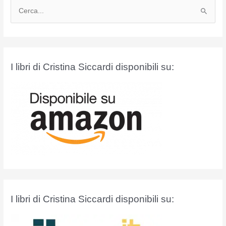
C
e
r
c
a
I libri di Cristina Siccardi disponibili su:
:
I libri di Cristina Siccardi disponibili su: