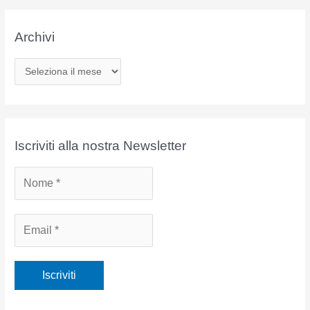
Archivi
A
r
c
h
i
Iscriviti alla nostra Newsletter
v
i