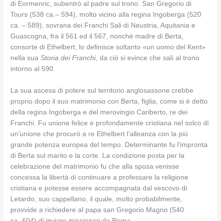
di Eormenric, subentrò al padre sul trono. San Gregorio di
Tours (538 ca.– 594), molto vicino alla regina Ingoberga (520
ca. – 589), sovrana dei Franchi Sali di Neustria, Aquitania e
Guascogna, fra il 561 ed il 567, nonché madre di Berta,
consorte di Ethelbert, lo definisce soltanto «un uomo del Kent»
nella sua
Storia dei Franchi
, da ciò si evince che salì al trono
intorno al 590.
La sua ascesa di potere sul territorio anglosassone crebbe
proprio dopo il suo matrimonio con Berta, figlia, come si è detto
della regina Ingoberga e del merovingio Cariberto, re dei
Franchi. Fu unione felice e profondamente cristiana nel solco di
un’unione che procurò a re Ethelbert l’alleanza con la più
grande potenza europea del tempo. Determinante fu l’impronta
di Berta sul marito e la corte. La condizione posta per la
celebrazione del matrimonio fu che alla sposa venisse
concessa la libertà di continuare a professare la religione
cristiana e potesse essere accompagnata dal vescovo di
Letardo, suo cappellano, il quale, molto probabilmente,
provvide a richiedere al papa san Gregorio Magno (540
ca.-604) di inviare missionari da Roma.