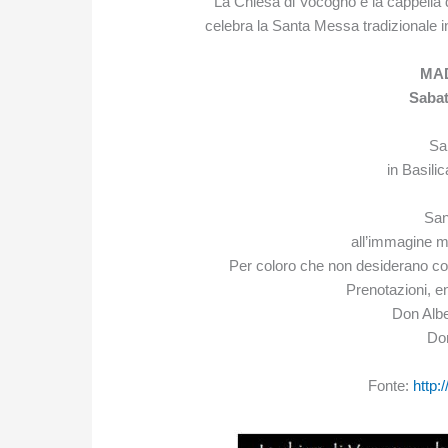
La Chiesa di Vocogno e la cappella 
celebra la Santa Messa tradizionale i
MA
Sabat
Sa
in Basili
San
all’immagine mi
Per coloro che non desiderano co
Prenotazioni, en
Don Albe
Do
Fonte:
http:/