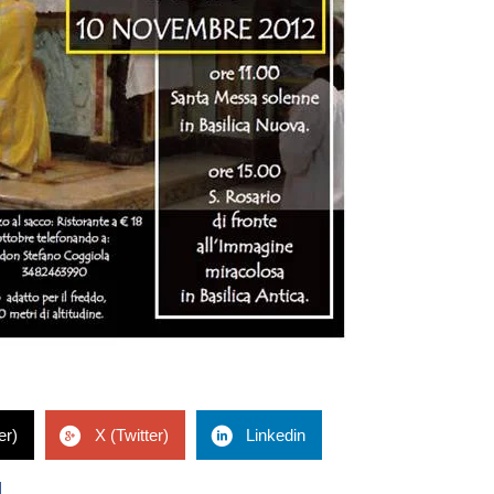
er)
X (Twitter)
Linkedin