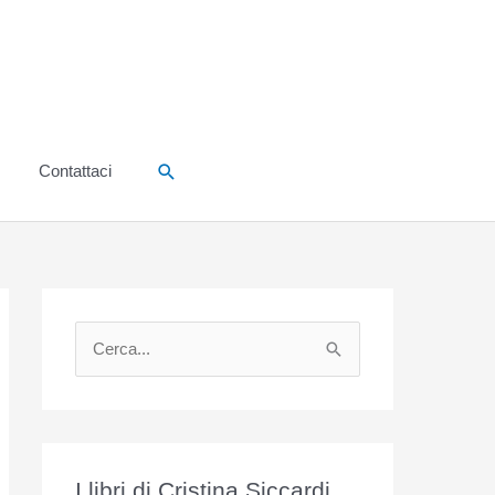
Cerca
Contattaci
C
e
r
c
a
I libri di Cristina Siccardi