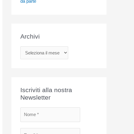
da parte
Archivi
A
r
c
h
i
Iscriviti alla nostra
v
Newsletter
i