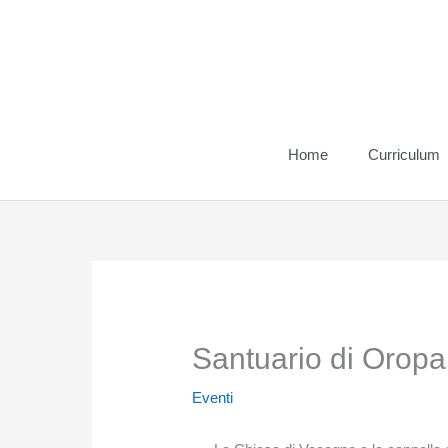
Vai
al
contenuto
Home
Curriculum
Santuario di Orop
Eventi