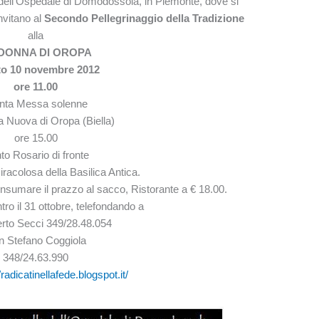
dell’Ospedale di Domodossola, in Piemonte, dove si
nvitano al
Secondo Pellegrinaggio della Tradizione
alla
DONNA DI OROPA
o 10 novembre 2012
ore 11.00
nta Messa solenne
ca Nuova di Oropa (Biella)
ore 15.00
to Rosario di fronte
racolosa della Basilica Antica.
nsumare il prazzo al sacco, Ristorante a € 18.00.
tro il 31 ottobre, telefondando a
rto Secci 349/28.48.054
n Stefano Coggiola
348/24.63.990
/radicatinellafede.blogspot.it/