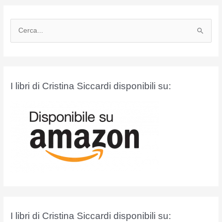
C
e
r
c
a
I libri di Cristina Siccardi disponibili su:
:
I libri di Cristina Siccardi disponibili su: