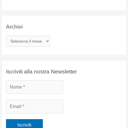
Archivi
A
r
c
h
i
Iscriviti alla nostra Newsletter
v
i