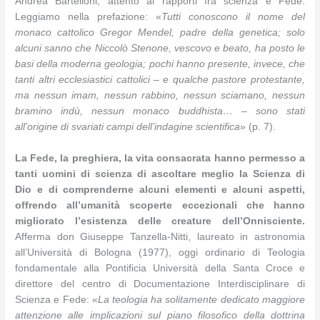
Andrea Bartelloni, attento ai rapporti fra scienza e Fede.
Leggiamo nella prefazione: «
Tutti conoscono il nome del
monaco cattolico Gregor Mendel, padre della genetica; solo
alcuni sanno che Niccolò Stenone, vescovo e beato, ha posto le
basi della moderna geologia; pochi hanno presente, invece, che
tanti altri ecclesiastici cattolici – e qualche pastore protestante,
ma nessun imam, nessun rabbino, nessun sciamano, nessun
bramino indù, nessun monaco buddhista… ‒ sono stati
all’origine di svariati campi dell’indagine scientifica
» (p. 7).
La Fede, la preghiera, la vita consacrata hanno permesso a
tanti uomini di scienza di ascoltare meglio la Scienza di
Dio e di comprenderne alcuni elementi e alcuni aspetti,
offrendo all’umanità scoperte eccezionali che hanno
migliorato l’esistenza delle creature dell’Onnisciente.
Afferma don Giuseppe Tanzella-Nitti, laureato in astronomia
all’Università di Bologna (1977), oggi ordinario di Teologia
fondamentale alla Pontificia Università della Santa Croce e
direttore del centro di Documentazione Interdisciplinare di
Scienza e Fede: «
La teologia ha solitamente dedicato maggiore
attenzione alle implicazioni sul piano filosofico della dottrina