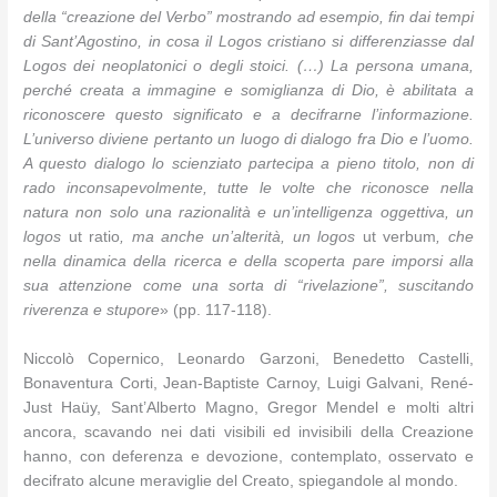
della “creazione del Verbo” mostrando ad esempio, fin dai tempi
di Sant’Agostino, in cosa il Logos cristiano si differenziasse dal
Logos dei neoplatonici o degli stoici. (…) La persona umana,
perché creata a immagine e somiglianza di Dio, è abilitata a
riconoscere questo significato e a decifrarne l’informazione.
L’universo diviene pertanto un luogo di dialogo fra Dio e l’uomo.
A questo dialogo lo scienziato partecipa a pieno titolo, non di
rado inconsapevolmente, tutte le volte che riconosce nella
natura non solo una razionalità e un’intelligenza oggettiva, un
logos
ut ratio
, ma anche un’alterità, un logos
ut verbum
, che
nella dinamica della ricerca e della scoperta pare imporsi alla
sua attenzione come una sorta di “rivelazione”, suscitando
riverenza e stupore
» (pp. 117-118).
Niccolò Copernico, Leonardo Garzoni, Benedetto Castelli,
Bonaventura Corti, Jean-Baptiste Carnoy, Luigi Galvani, René-
Just Haüy, Sant’Alberto Magno, Gregor Mendel e molti altri
ancora, scavando nei dati visibili ed invisibili della Creazione
hanno, con deferenza e devozione, contemplato, osservato e
decifrato alcune meraviglie del Creato, spiegandole al mondo.