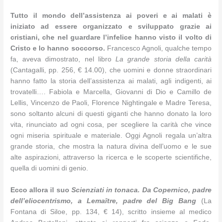
Tutto il mondo dell’assistenza ai poveri e ai malati è
iniziato ad essere organizzato e sviluppato grazie ai
cristiani, che nel guardare l’infelice hanno visto il volto di
Cristo e lo hanno soccorso.
Francesco Agnoli, qualche tempo
fa, aveva dimostrato, nel libro
La grande storia della carità
(Cantagalli, pp. 256, € 14.00), che uomini e donne straordinari
hanno fatto la storia dell’assistenza ai malati, agli indigenti, ai
trovatelli…. Fabiola e Marcella, Giovanni di Dio e Camillo de
Lellis, Vincenzo de Paoli, Florence Nightingale e Madre Teresa,
sono soltanto alcuni di questi giganti che hanno donato la loro
vita, rinunciato ad ogni cosa, per scegliere la carità che vince
ogni miseria spirituale e materiale. Oggi Agnoli regala un’altra
grande storia, che mostra la natura divina dell’uomo e le sue
alte aspirazioni, attraverso la ricerca e le scoperte scientifiche,
quella di uomini di genio.
Ecco allora il suo
Scienziati in tonaca. Da Copernico, padre
dell’eliocentrismo, a Lemaître, padre del Big Bang
(La
Fontana di Siloe, pp. 134, € 14), scritto insieme al medico