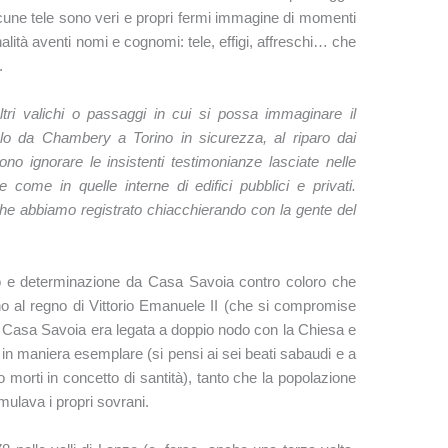
cune tele sono veri e propri fermi immagine di momenti
nalità aventi nomi e cognomi: tele, effigi, affreschi… che
.
altri valichi o passaggi in cui si possa immaginare il
o da Chambery a Torino in sicurezza, al riparo dai
ono ignorare le insistenti testimonianze lasciate nelle
e come in quelle interne di edifici pubblici e privati.
 che abbiamo registrato chiacchierando con la gente del
o e determinazione da Casa Savoia contro coloro che
ino al regno di Vittorio Emanuele II (che si compromise
), Casa Savoia era legata a doppio nodo con la Chiesa e
te in maniera esemplare (si pensi ai sei beati sabaudi e a
no morti in concetto di santità), tanto che la popolazione
mulava i propri sovrani.