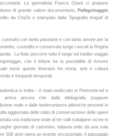
ccontarle. La giornalista Franca Giusti ci propone
lume di grande valore documentario,
Pellegrinaggio
 edito da ChaTo e stampato dalla Tipografia Angraf di
, costruito con tanta passione e con tanto amore per la
otetto, custodito e conservato lungo i secoli la Regina
stianità. La fede percorre tutto il lungo ed inedito viaggio
egrinaggio, che il lettore ha la possibilità di rivivere
uale iniziò questo itinerario fra storia, arte e cultura
orrido e frequenti temporali.
utentica si tratta – è stato realizzato in Piemonte ed è
re, prima ancora che dalla bibliografia (seppure
zione orale e dalle testimonianze pittoriche presenti in
accolta aggiornata dello stato di conservazione delle opere
trata una tradizione orale di tre valli subalpine vicine in
 lunghe giornate di cammino, tuttavia unite da una sola
ltre 500 anni narra un evento eccezionale: il passaggio