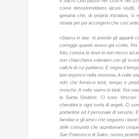
Il Sacro Lino passò nel 1535 e nel 1578
come dimostrerebbero alcuni studi).
genuina che, di propria iniziativa, s
strada per poi accorgersi che così antica
«
Siamo in due. Io prendo gli appunti con
correggo quanto avevo già scritto. Poi
foto, curiosa là dove io non riesco ad 
non chiacchiera volentieri con gli sco
valichi di cui parliamo. E segna il tempo. 
ben impressi nella memoria. A volte si
ndr) che fornisce testi, tempo e perp
mosche. A volte siamo in tanti. Noi siam
la Santa Sindone. Ci sono Vescovi e 
cherubini e ogni sorta di angeli. Ci sono
portantine ed il personale di servizio. E
familiari e gli amici che seguono i lavori
delle comunità che aspettavano cinque 
San Francesco di Sales, nostro protetto