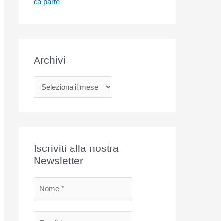
da parte
Archivi
A
r
c
h
i
Iscriviti alla nostra
v
Newsletter
i