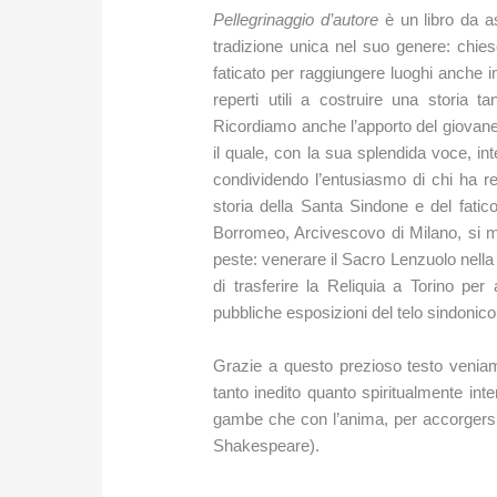
Pellegrinaggio d’autore
è un libro da a
tradizione unica nel suo genere: chi
faticato per raggiungere luoghi anche im
reperti utili a costruire una storia ta
Ricordiamo anche l’apporto del giovane a
il quale, con la sua splendida voce, inte
condividendo l’entusiasmo di chi ha rea
storia della Santa Sindone e del fat
Borromeo, Arcivescovo di Milano, si m
peste: venerare il Sacro Lenzuolo nella 
di trasferire la Reliquia a Torino per
pubbliche esposizioni del telo sindonico
Grazie a questo prezioso testo venia
tanto inedito quanto spiritualmente in
gambe che con l’anima, per accorgersi,
Shakespeare).