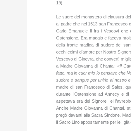
19).
Le suore del monastero di clausura del
al padre che nel 1613 san Francesco di
Carlo Emanuele II fra i Vescovi che 
Ostensione. Era maggio e faceva molto
della fronte madida di sudore del san
occhi colmi d’amore per Nostro Signore
Vescovo di Ginevra, che convertì migliai
a Madre Giovanna di Chantal: «
Il Ca
fatto, ma in cuor mio io pensavo che N
sudore e sangue per unirlo al nostro e 
madre di san Francesco di Sales, qu
durante l’Ostensione ad Annecy e di fr
aspettava era del Signore: lei l’avreb
Anche Madre Giovanna di Chantal, str
pregò davanti alla Sacra Sindone. Mada
il Sacro Lino appositamente per lei, già