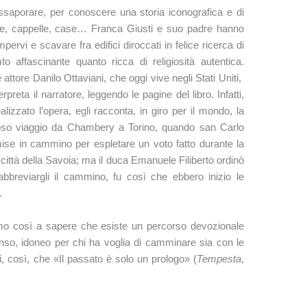
ssaporare, per conoscere una storia iconografica e di
ese, cappelle, case… Franca Giusti e suo padre hanno
pervi e scavare fra edifici diroccati in felice ricerca di
nto affascinante quanto ricca di religiosità autentica.
ttore Danilo Ottaviani, che oggi vive negli Stati Uniti,
rpreta il narratore, leggendo le pagine del libro. Infatti,
lizzato l’opera, egli racconta, in giro per il mondo, la
icoso viaggio da Chambery a Torino, quando san Carlo
ise in cammino per espletare un voto fatto durante la
città della Savoia; ma il duca Emanuele Filiberto ordinò
 abbreviargli il cammino, fu così che ebbero inizio le
.
mo così a sapere che esiste un percorso devozionale
tenso, idoneo per chi ha voglia di camminare sia con le
 così, che «Il passato è solo un prologo» (
Tempesta
,