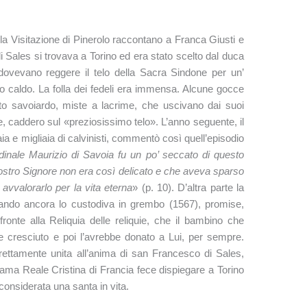
la Visitazione di Pinerolo raccontano a Franca Giusti e
 Sales si trovava a Torino ed era stato scelto dal duca
dovevano reggere il telo della Sacra Sindone per un’
 caldo. La folla dei fedeli era immensa. Alcune gocce
to savoiardo, miste a lacrime, che uscivano dai suoi
, caddero sul «preziosissimo telo». L’anno seguente, il
a e migliaia di calvinisti, commentò così quell’episodio
rdinale Maurizio di Savoia fu un po’ seccato di questo
ostro Signore non era così delicato e che aveva sparso
avvalorarlo per la vita eterna
» (p. 10). D’altra parte la
ando ancora lo custodiva in grembo (1567), promise,
onte alla Reliquia delle reliquie, che il bambino che
be cresciuto e poi l’avrebbe donato a Lui, per sempre.
ettamente unita all’anima di san Francesco di Sales,
ma Reale Cristina di Francia fece dispiegare a Torino
 considerata una santa in vita.