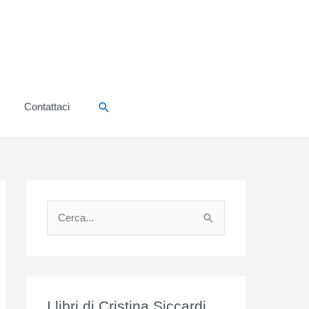
Cerca
Contattaci
C
e
r
c
a
I libri di Cristina Siccardi