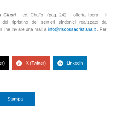
a Giusti
– ed. ChaTo (pag. 242 – offerta libera – il
del ripristino dei sentieri sindonici realizzato da
 line inviare una mail a
info@riscossacristiana.it
. Per
er)
X (Twitter)
Linkedin
Stampa