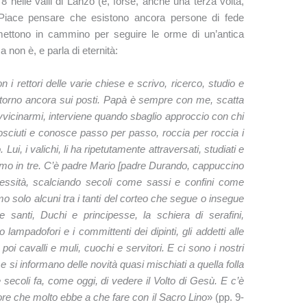
 nelle valli di Lanzo (e, forse, anche una terza volta,
 Piace pensare che esistono ancora persone di fede
i mettono in cammino per seguire le orme di un’antica
 non è, e parla di eternità:
 i rettori delle varie chiese e scrivo, ricerco, studio e
 torno ancora sui posti. Papà è sempre con me, scatta
avvicinarmi, interviene quando sbaglio approccio con chi
nosciuti e conosce passo per passo, roccia per roccia i
Lui, i valichi, li ha ripetutamente attraversati, studiati e
amo in tre. C’è padre Mario [padre Durando, cappuccino
lessità, scalciando secoli come sassi e confini come
o solo alcuni tra i tanti del corteo che segue o insegue
santi, Duchi e principesse, la schiera di serafini,
 lampadofori e i committenti dei dipinti, gli addetti alle
 poi cavalli e muli, cuochi e servitori. E ci sono i nostri
 e si informano delle novità quasi mischiati a quella folla
secoli fa, come oggi, di vedere il Volto di Gesù. E c’è
re che molto ebbe a che fare con il Sacro Lino
» (pp. 9-