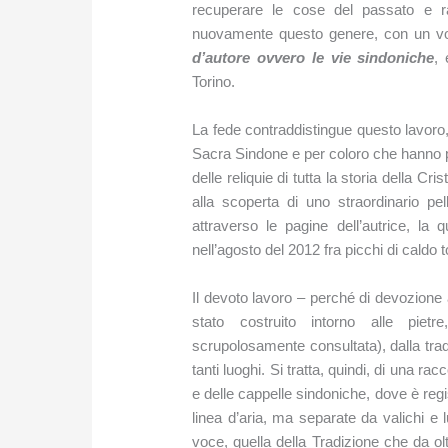
recuperare le cose del passato e ra
nuovamente questo genere, con un vo
d’autore ovvero le vie sindoniche
,
Torino.
La fede contraddistingue questo lavoro
Sacra Sindone e per coloro che hanno pr
delle reliquie di tutta la storia della Cri
alla scoperta di uno straordinario pell
attraverso le pagine dell’autrice, la q
nell’agosto del 2012 fra picchi di caldo t
Il devoto lavoro – perché di devozione a
stato costruito intorno alle piet
scrupolosamente consultata), dalla tradi
tanti luoghi. Si tratta, quindi, di una r
e delle cappelle sindoniche, dove è regis
linea d’aria, ma separate da valichi e
voce, quella della Tradizione che da o