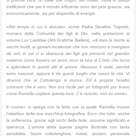
si prende cura, fin dalle sue origini, dei malati, ossia di quegli
inefficienti
che per il mondo
efficiente
sono dei pesi gravosi, sia
economicamente, sia per dispendio di energie.
«
Nel tempo in cui si discute
», scrive Padre Serafino Tognetti,
monaco della Comunità dei figli di Dio, nella prefazione al
volume
Lux Laetitiae
(Arti Grafiche Biellesi), «
di dare la morte ai
vecchi inutili, ai giovani incidentati che non riescono a mangiare
da soli, in cui ci si sbarazza dei figli già presenti nel grembo
materno come fossero un peso, ecco la luce di Cristo che torna
a splendere in questi atti di amore. Nessuno li vede, perché
sono nascosti, eppure è da questi luoghi che nasce la vita. Vi
diranno che al Cottolengo si muore. Ed è proprio l’esatto
contrario che è vero. Non era facile per un fotografo pur bravo
come Ramella cogliere questa luce. C’è riuscito, non so come
».
Il «come» si spiega con la fede con la quale Ramella muove
l’obiettivo della sua macchina fotografica. Ecco che tutto, anche
la sofferenza, grazie agli occhi della fede, assume significato e
speranza. L’amore abita queste pagine illustrate con tanta
sensibilità. Suore cottolenghine, malati, anziani, personale