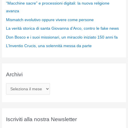
“Macchine sacre” e processioni digitali: la nuova religione
avanza
Mismatch evolutivo oppure vivere come persone
La verità storica di santa Giovanna d’Arco, contro le fake news
Don Bosco e i suoi missionari, un miracolo iniziato 150 anni fa
L’Inventio Crucis, una solennità messa da parte
Archivi
A
r
c
h
i
Iscriviti alla nostra Newsletter
v