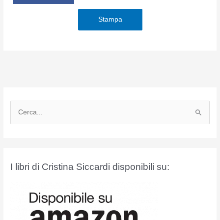
Stampa
C
e
r
c
a
I libri di Cristina Siccardi disponibili su:
: