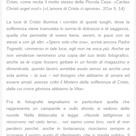
Cristo, come recita il motto stesso della Piccola Casa: «
Caritas
Christi urget nos
!» («L’amore di Cristo ci sprona», 2Cor 5, 14).
La luce di Cristo illumina i corridoi di questi luoghi, dove la
sofferenza viene tramutata in sorrisi di dolcezza e di saggezza,
quella che permette di vivere bene, sereni, in pace con se
stessi e con gli altri. «
Spero solo che ora
», scrive ancora
Padre
Tognetti
, «immerso in tale luce, egli non ne esca più. Anche se
non vendesse nemmeno una copia del suo testo fotografico,
anche se le copie fossero gettate in un fondo di magazzino e
dimenticate, questo lavoro avrebbe avuto senso se anche una
sola anima – la sua – nel bisogno che abbiamo di amare ed
essere amati, avesse colto il Mistero della sofferenza di Cristo,
dalla cui croce gloriosa abbiamo
la Vita
».
Fra le fotografie segnaliamo in particolare quella che
rappresenta un campanile e sullo sfondo si vedono delle
nuvole. Nella didascalia si legge: «
Nuvole lattiginose si
rincorrono nel cielo terso… noi siamo come loro, certi di non
perderci perché, anche in lontananza, riusciamo sempre a
scorgere il nostro punto di riferimento, che si staglia solido
». Il