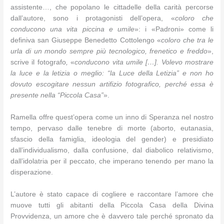
assistente…, che popolano le cittadelle della carità percorse
dall’autore, sono i protagonisti dell’opera, «
coloro che
conducono una vita piccina e umile
»: i «Padroni» come li
definiva san Giuseppe Benedetto Cottolengo «
coloro che tra le
urla di un mondo sempre più tecnologico, frenetico e freddo
»,
scrive il fotografo
,
«
conducono vita umile […]. Volevo mostrare
la luce e la letizia o meglio: “la Luce della Letizia” e non ho
dovuto escogitare nessun artifizio fotografico, perché essa è
presente nella “Piccola Casa”
».
Ramella offre quest’opera come un inno di Speranza nel nostro
tempo, pervaso dalle tenebre di morte (aborto, eutanasia,
sfascio della famiglia, ideologia del gender) e presidiato
dall’individualismo, dalla confusione, dal diabolico relativismo,
dall’idolatria per il peccato, che imperano tenendo per mano la
disperazione.
L’autore è stato capace di cogliere e raccontare l’amore che
muove tutti gli abitanti della Piccola Casa della Divina
Provvidenza, un amore che è davvero tale perché spronato da