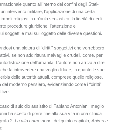
ternazionale quanto all’interno dei confini degli Stati-
n intervento militare, l’applicazione di una certa
mboli religiosi in un’aula scolastica, la liceità di certi
certe procedure giuridiche, l’attenzione e
 soggetti e mai sull’oggetto delle diverse questioni.
ndosi una pletora di “diritti” soggettivi che vorrebbero
attivi, se non addirittura malvagi e crudeli, come, per
 autodistruzione dell’umanità. L’autore non arriva a dire
e fa intravedere una voglia di luce, in quanto le sue
rbia delle autorità attuali, comprese quelle religiose,
a del moderno pensiero, evidenziando come i “diritti”
tive.
aso di suicidio assistito di Fabiano Antoniani, meglio
ni ha scelto di porre fine alla sua vita in una clinica
grafo 2,
La vita come dono
, del quinto capitolo,
Anima e
a
: