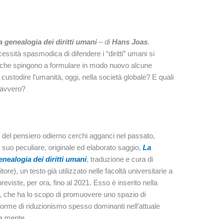
a genealogia dei diritti umani
– di
Hans Joas
.
cessità spasmodica di difendere i “diritti” umani si
 che spingono a formulare in modo nuovo alcune
ustodire l’umanità, oggi, nella società globale? E quali
 davvero?
 del pensiero odierno cerchi agganci nel passato,
 suo peculiare, originale ed elaborato saggio,
La
nealogia dei diritti umani
, traduzione e cura di
e), un testo già utilizzato nelle facoltà universitarie a
reviste, per ora, fino al 2021. Esso è inserito nella
a», che ha lo scopo di promuovere uno spazio di
 forme di riduzionismo spesso dominanti nell’attuale
la mente.