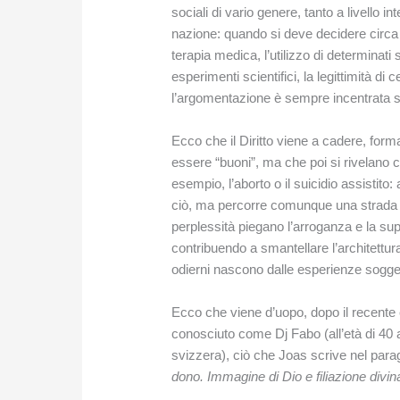
sociali di vario genere, tanto a livello in
nazione: quando si deve decidere circa u
terapia medica, l’utilizzo di determinati si
esperimenti scientifici, la legittimità di 
l’argomentazione è sempre incentrata sui
Ecco che il Diritto viene a cadere, forma
essere “buoni”, ma che poi si rivelano c
esempio, l’aborto o il suicidio assistito:
ciò, ma percorre comunque una strada ch
perplessità piegano l’arroganza e la supe
contribuendo a smantellare l’architettur
odierni nascono dalle esperienze sogget
Ecco che viene d’uopo, dopo il recente c
conosciuto come Dj Fabo (all’età di 40 an
svizzera), ciò che Joas scrive nel para
dono. Immagine di Dio e filiazione divin