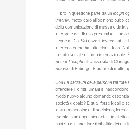
Il libro in questione parte da un
incipit
og
umani
», motto caro all’opinione pubbli
della comunicazione di massa e dalla 
interprete dei diritti o presunti tali, tan
Legge di Dio. Sui doveri, invece, tutti e 
interroga come ha fatto Hans Joas. Nat
filosofo sociale di fama internazionale
Social Thought
all’Università di Chica
Studies
di Friburgo. È autore di molte op
Con
La sacralità della persona
l’autore 
difendere i “diritti” umani si nascondon
modo nuovo alcune domande essenziali: 
società globale? E quali forze ideali e s
la sua metodologia di sociologo, intrecci
morale in un’appassionante – intellettu
basi su cui innestare il dibattito dei dir