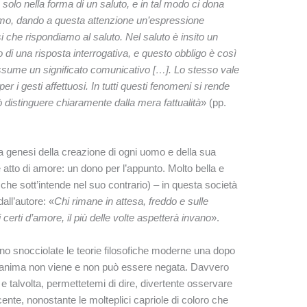
olo nella forma di un saluto, e in tal modo ci dona
timo, dando a questa attenzione un’espressione
 che rispondiamo al saluto. Nel saluto è insito un
o di una risposta interrogativa, e questo obbligo è così
 assume un significato comunicativo […]. Lo stesso vale
 per i gesti affettuosi. In tutti questi fenomeni si rende
 distinguere chiaramente dalla mera fattualità
» (pp.
a genesi della creazione di ogni uomo e della sua
atto di amore: un dono per l’appunto. Molto bella e
che sott’intende nel suo contrario) – in questa società
all’autore: «
Chi rimane in attesa, freddo e sulle
i certi d’amore, il più delle volte aspetterà invano
».
no snocciolate le teorie filosofiche moderne una dopo
 dell’anima non viene e non può essere negata. Davvero
 talvolta, permettetemi di dire, divertente osservare
ente, nonostante le molteplici capriole di coloro che