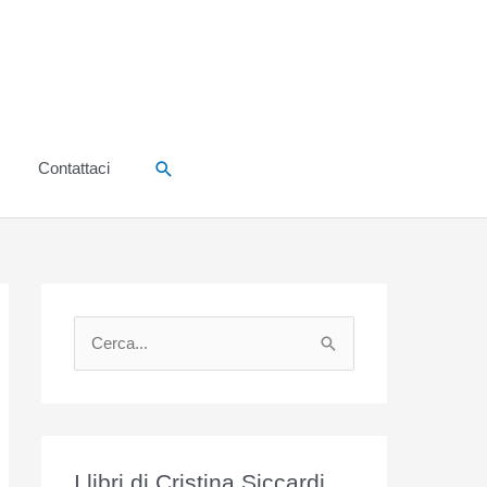
Cerca
Contattaci
C
e
r
c
a
I libri di Cristina Siccardi