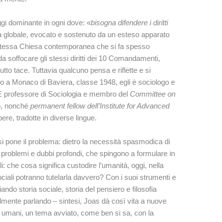
gi dominante in ogni dove: «
bisogna difendere i diritti
ca globale, evocato e sostenuto da un esteso apparato
stessa Chiesa contemporanea che si fa spesso
to da soffocare gli stessi diritti dei 10 Comandamenti,
tutto tace. Tuttavia qualcuno pensa e riflette e si
o a Monaco di Baviera, classe 1948, egli è sociologo e
. È professore di Sociologia e membro del
Committee on
go, nonché
permanent fellow dell’Institute for Advanced
ere, tradotte in diverse lingue.
si pone il problema: dietro la necessità spasmodica di
o problemi e dubbi profondi, che spingono a formulare in
che cosa significa custodire l’umanità, oggi, nella
ociali potranno tutelarla davvero? Con i suoi strumenti e
ando storia sociale, storia del pensiero e filosofia
almente parlando – sintesi, Joas dà così vita a nuove
itti umani, un tema avviato, come ben si sa, con la