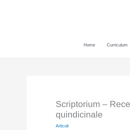
Vai
al
contenuto
Home
Curriculum
Scriptorium – Rece
quindicinale
Articoli