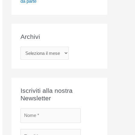
da parte
Archivi
A
r
c
h
i
Iscriviti alla nostra
v
Newsletter
i