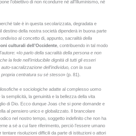
ne l’obiettivo di non ricondurre né all’Illuminismo, né
perché tale è in questa secolarizzata, degradata e
 il destino della nostra società dipenderà in buona parte
condiviso al concetto di, appunto,
sacralità della
ioni culturali dell’Occidente
, contribuendo in tal modo
l’autore: «
Io parlo della sacralità della persona e non
he la fede nell’irriducibile dignità di tutti gli esseri
auto-sacralizzazione dell’individuo, con la sua
a propria centratura su sé stesso
» (p. 81).
 filosofiche e sociologiche adatte al complesso uomo
 semplicità, la genuinità e la bellezza della vita
Figlio di Dio. Ecco dunque Joas che si pone domande e
ella al pensiero unico e globalizzato. Il brancolare
dico nel nostro tempo, soggetto indefinito che non ha
sterne a sé a cui fare riferimento, perciò l’essere umano
tare risoluzioni difficili da parte di istituzioni o attori