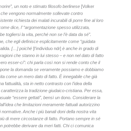
morire”, un noto e stimato filosofo berlinese
[Volker
oni che vengono normalmente sollevate contro
istente richiesta dei malati incurabili di porre fine al loro
come dice, l’ “argomentazione spesso utilizzata,
togliersi la vita, perché non se l’è data da sé”.
e, che egli definisce esplicitamente come “guidata
valida. […] poiché
[l’individuo ndr]
è anche in grado di
ragioni che stanno in lui stesso – e non nel dato di fatto
 mero esser-ci”: chi parla così non si rende conto che il
e si pone la domanda se veramente possiamo e dobbiamo
 vita come un mero dato di fatto. È innegabile che già
una
fattualità
, sta in netto contrasto con l’idea della
aratterizza la tradizione giudaico-cristiana. Per essa,
asuale “essere gettati”, bensì un
dono.
Considerare la
ll’idea che limitazioni meramente fattuali autorizzino
 normative. Anche i più banali doni della nostra vita
i più di mere circostanze di fatto. Portano sempre in sé
on potrebbe derivare da meri fatti. Chi ci comunica