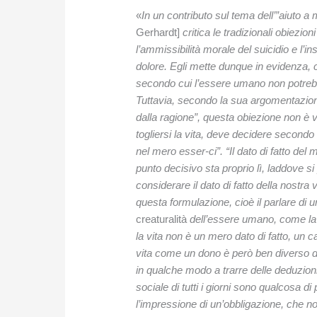
«
In un contributo sul tema dell’”aiuto a 
Gerhardt]
critica le tradizionali obiezi
l’ammissibilità morale del suicidio e l’ins
dolore. Egli mette dunque in evidenza, 
secondo cui l’essere umano non potrebbe 
Tuttavia, secondo la sua argomentazion
dalla ragione”, questa obiezione non è 
togliersi la vita, deve decidere secondo 
nel mero esser-ci”. “Il dato di fatto del
punto decisivo sta proprio lì, laddov
considerare il dato di fatto della nostra
questa formulazione, cioè il parlare di 
creaturalità
dell’essere umano, come la c
la vita non è un mero dato di fatto, un c
vita come un dono è però ben diverso da
in qualche modo a trarre delle deduzioni
sociale di tutti i giorni sono qualcosa d
l’impressione di un’obbligazione, che n