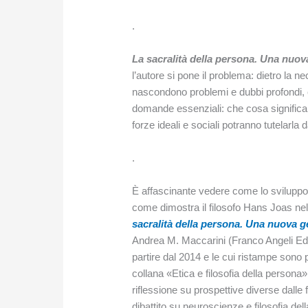
.
La sacralità della persona. Una nuov
l’autore si pone il problema: dietro la ne
nascondono problemi e dubbi profondi,
domande essenziali: che cosa significa c
forze ideali e sociali potranno tutelarla
.
È affascinante vedere come lo sviluppo
come dimostra il filosofo Hans Joas nel
sacralità della persona. Una nuova ge
Andrea M. Maccarini (Franco Angeli Editor
partire dal 2014 e le cui ristampe sono p
collana «Etica e filosofia della person
riflessione su prospettive diverse dalle
dibattito su neuroscienze e filosofia del