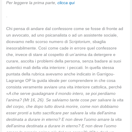
Per leggere la prima parte,
clicca qui
.
Chi pensa di andare dal confessore come se fosse di fronte ad
un avvocato, ad uno psicanalista o ad un assistente sociale,
dicevamo nello scorso numero di
Scriptorium
, sbaglia
inesorabilmente. Così come cade in errore quel confessore
che, invece di stare al cospetto di un’anima da detergere e
curare, ascolta i problemi della persona, senza badare ai suoi
autentici mali della vita interiore: i peccati. In quella stessa
puntata della rubrica avevamo anche indicato in Garrigou-
Lagrange OP la guida ideale per comprendere in che cosa
consista veramente avviare una vita interiore cattolica, perché
«
A che serve guadagnare il mondo intero, se poi perdiamo
l’anima? (Mt 16, 26). Se salviamo tante cose per salvare la vita
del corpo, che dopo tutto dovrà morire, come non dobbiamo
esser pronti a tutto sacrificare per salvare la vita dell’anima
destinata a durare in eterno? E non deve l’uomo amare la vita
dell’anima destinata a durare in eterno? E non deve l’uomo