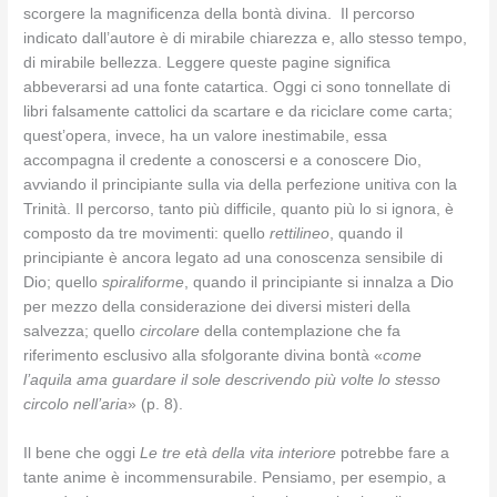
scorgere la magnificenza della bontà divina. Il percorso
indicato dall’autore è di mirabile chiarezza e, allo stesso tempo,
di mirabile bellezza. Leggere queste pagine significa
abbeverarsi ad una fonte catartica. Oggi ci sono tonnellate di
libri falsamente cattolici da scartare e da riciclare come carta;
quest’opera, invece, ha un valore inestimabile, essa
accompagna il credente a conoscersi e a conoscere Dio,
avviando il principiante sulla via della perfezione unitiva con la
Trinità. Il percorso, tanto più difficile, quanto più lo si ignora, è
composto da tre movimenti: quello
rettilineo
, quando il
principiante è ancora legato ad una conoscenza sensibile di
Dio; quello
spiraliforme
, quando il principiante si innalza a Dio
per mezzo della considerazione dei diversi misteri della
salvezza; quello
circolare
della contemplazione che fa
riferimento esclusivo alla sfolgorante divina bontà «
come
l’aquila ama guardare il sole descrivendo più volte lo stesso
circolo nell’aria
» (p. 8).
Il bene che oggi
Le tre età della vita interiore
potrebbe fare a
tante anime è incommensurabile. Pensiamo, per esempio, a