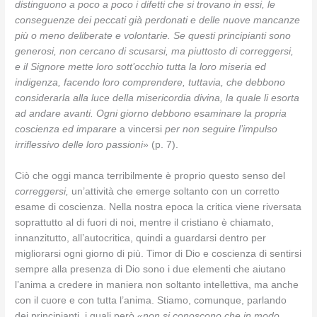
distinguono a poco a poco i difetti che si trovano in essi, le
conseguenze dei peccati già perdonati e delle nuove mancanze
più o meno deliberate e volontarie. Se questi principianti sono
generosi, non cercano di scusarsi, ma piuttosto di correggersi,
e il Signore mette loro sott’occhio tutta la loro miseria ed
indigenza, facendo loro comprendere, tuttavia, che debbono
considerarla alla luce della misericordia divina, la quale li esorta
ad andare avanti. Ogni giorno debbono esaminare la propria
coscienza ed imparare
a vincersi
per non seguire l’impulso
irriflessivo delle loro passioni
» (p. 7).
Ciò che oggi manca terribilmente è proprio questo senso del
correggersi,
un’attività che emerge soltanto con un corretto
esame di coscienza. Nella nostra epoca la critica viene riversata
soprattutto al di fuori di noi, mentre il cristiano è chiamato,
innanzitutto, all’autocritica, quindi a guardarsi dentro per
migliorarsi ogni giorno di più. Timor di Dio e coscienza di sentirsi
sempre alla presenza di Dio sono i due elementi che aiutano
l’anima a credere in maniera non soltanto intellettiva, ma anche
con il cuore e con tutta l’anima. Stiamo, comunque, parlando
dei principianti, i quali però «
non si conoscono che in modo