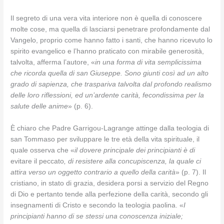
Il segreto di una vera vita interiore non è quella di conoscere
molte cose, ma quella di lasciarsi penetrare profondamente dal
Vangelo, proprio come hanno fatto i santi, che hanno ricevuto lo
spirito evangelico e l’hanno praticato con mirabile generosità,
talvolta, afferma l’autore, «
in una forma di vita semplicissima
che ricorda quella di san Giuseppe. Sono giunti così ad un alto
grado di sapienza, che traspariva talvolta dal profondo realismo
delle loro riflessioni, ed un’ardente carità, fecondissima per la
salute delle anime
» (p. 6).
È chiaro che Padre Garrigou-Lagrange attinge dalla teologia di
san Tommaso per sviluppare le tre età della vita spirituale, il
quale osserva che «
il dovere principale dei principianti è di
evitare il peccato
, di resistere alla concupiscenza, la quale ci
attira verso un oggetto contrario a quello della carità
» (p. 7). Il
cristiano, in stato di grazia, desidera porsi a servizio del Regno
di Dio e pertanto tende alla perfezione della carità, secondo gli
insegnamenti di Cristo e secondo la teologia paolina. «
I
principianti hanno di se stessi una conoscenza iniziale;