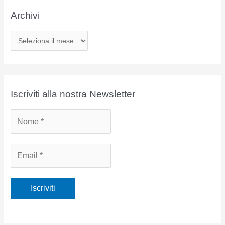
Archivi
A
r
c
h
i
Iscriviti alla nostra Newsletter
v
i