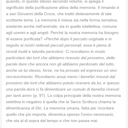
quando, in questo stesso secondo volume, si spiega il
significato della purificazione attiva della memoria. Il rimando è
a san Giovanni della Croce, che trattò distesamente di tale
scottante tema. La memoria è intesa sia nella forma sensitiva,
esistente anche nell’animale, sia in quella intellettiva, comune
agli uomini e agli angeli. Perché la nostra memoria ha bisogno
di essere purificata? «
Perché dopo il peccato originale e in
seguito ai nostri reiterati peccati personali, essa è piena di
ricordi inutili e talvolta pericolosi. Ci ricordiamo in modo
particolare dei torti che abbiamo ricevuto dal prossimo, delle
parole dure che ancora non gli abbiamo perdonato del tutto,
anche se lui stesso, forse, ne ha provato ed espresso un vivo
rincrescimento. Ricordiamo assai meno i benefizi ricevuti dal
prossimo dei torti che abbiamo potuto ricevere da lui, e spesso
una parola dura ci fa dimenticare un cumulo di benefizi ricevuti
per tanti anni
» (p. 97). La colpa principale della nostra memoria
selettiva in negativo è quella che la Sacra Scrittura chiama la
dimenticanza di Dio
. La memoria umana, fatta per ricordare
quello che più importa, dimentica spesso
l’unico necessario
,
che sta al di sopra del tempo e che non passa mai.