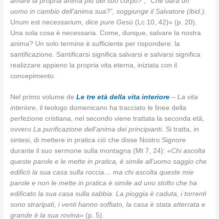
amare la propria anima più del suo corpo?”; “Che darà un
uomo in cambio dell’anima sua?”, soggiunge il Salvatore (ibid.).
Unum est necessarium,
dice pure Gesù
(Lc 10, 42)» (p. 20).
Una sola cosa è necessaria. Come, dunque, salvare la nostra
anima? Un solo termine è sufficiente per rispondere: la
santificazione. Santificarsi significa salvarsi e salvarsi significa
realizzare appieno la propria vita eterna, iniziata con il
concepimento.
Nel primo volume de
Le tre età della vita interiore
–
La vita
interiore
, il teologo domenicano ha tracciato le linee della
perfezione cristiana, nel secondo viene trattata la seconda età,
ovvero
La purificazione dell’anima dei principianti
. Si tratta, in
sintesi, di mettere in pratica ciò che disse Nostro Signore
durante il suo sermone sulla montagna (Mt 7, 24): «
Chi ascolta
queste parole e le mette in pratica, è simile all’uomo saggio che
edificò la sua casa sulla roccia… ma chi ascolta queste mie
parole e non le mette in pratica è simile ad uno stolto che ha
edificato la sua casa sulla sabbia. La pioggia è caduta, i torrenti
sono straripati, i venti hanno soffiato, la casa è stata atterrata e
grande è la sua rovina
» (p. 5).