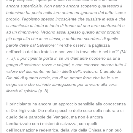
ancora superficiale. Non hanno ancora scoperto qual tesoro il
battesimo ha posto nelle loro anime ed ignorano del tutto
l’amor
proprio
, l’egoismo spesso incosciente che sussiste in essi e che
si manifesta di tanto in tanto di fronte ad una forte contrarietà o
ad un rimprovero. Vedono assai spesso questo amor proprio
più negli altri che in se stessi, e debbono ricordarsi di quelle
parole dette dal Salvatore:
“Perché osservi la pagliuzza
nell’occhio del tuo fratello e non vedi la trave che è nel tuo
?
”
(Mt
7, 3). Il principiante porta in sé un diamante ricoperto da una
ganga di sostanze rozze e volgari, e non conosce ancora tutto il
valore del diamante, né tutti i difetti dell’involucro. È amato da
Dio più di quanto crede, ma di un amore forte che ha le sue
esigenze e che richiede abnegazione per arrivare alla vera
libertà di spirito
» (p. 8).
Il principiante ha ancora un approccio sensibile alla conoscenza
di Dio. Egli vede Dio nello specchio delle cose della natura o di
quello delle parabole del Vangelo, ma non è ancora
familiarizzato con i misteri di salvezza, con quelli
dell’Incarnazione redentrice, della vita della Chiesa e non può