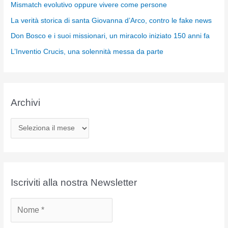
Mismatch evolutivo oppure vivere come persone
La verità storica di santa Giovanna d’Arco, contro le fake news
Don Bosco e i suoi missionari, un miracolo iniziato 150 anni fa
L’Inventio Crucis, una solennità messa da parte
Archivi
A
r
c
h
i
Iscriviti alla nostra Newsletter
v
i