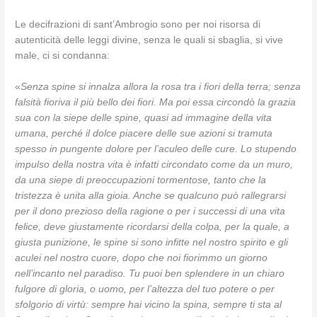
Le decifrazioni di sant’Ambrogio sono per noi risorsa di
autenticità delle leggi divine, senza le quali si sbaglia, si vive
male, ci si condanna:
«
Senza spine si innalza allora la rosa tra i fiori della terra; senza
falsità fioriva il più bello dei fiori. Ma poi essa circondò la grazia
sua con la siepe delle spine, quasi ad immagine della vita
umana, perché il dolce piacere delle sue azioni si tramuta
spesso in pungente dolore per l’aculeo delle cure. Lo stupendo
impulso della nostra vita è infatti circondato come da un muro,
da una siepe di preoccupazioni tormentose, tanto che la
tristezza è unita alla gioia. Anche se qualcuno può rallegrarsi
per il dono prezioso della ragione o per i successi di una vita
felice, deve giustamente ricordarsi della colpa, per la quale, a
giusta punizione, le spine si sono infitte nel nostro spirito e gli
aculei nel nostro cuore, dopo che noi fiorimmo un giorno
nell’incanto nel paradiso. Tu puoi ben splendere in un chiaro
fulgore di gloria, o uomo, per l’altezza del tuo potere o per
sfolgorio di virtù: sempre hai vicino la spina, sempre ti sta al