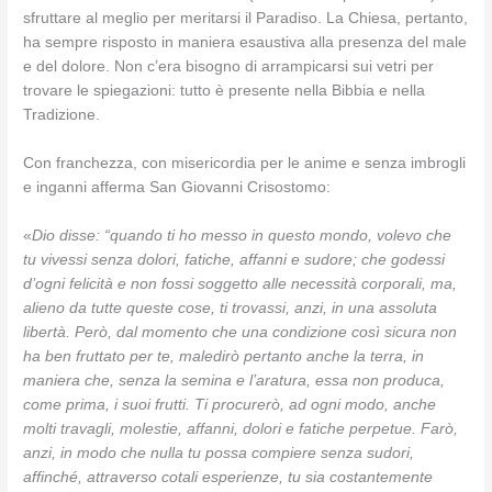
sfruttare al meglio per meritarsi il Paradiso. La Chiesa, pertanto,
ha sempre risposto in maniera esaustiva alla presenza del male
e del dolore. Non c’era bisogno di arrampicarsi sui vetri per
trovare le spiegazioni: tutto è presente nella Bibbia e nella
Tradizione.
Con franchezza, con misericordia per le anime e senza imbrogli
e inganni afferma San Giovanni Crisostomo:
«
Dio disse: “quando ti ho messo in questo mondo, volevo che
tu vivessi senza dolori, fatiche, affanni e sudore; che godessi
d’ogni felicità e non fossi soggetto alle necessità corporali, ma,
alieno da tutte queste cose, ti trovassi, anzi, in una assoluta
libertà. Però, dal momento che una condizione così sicura non
ha ben fruttato per te, maledirò pertanto anche la terra, in
maniera che, senza la semina e l’aratura, essa non produca,
come prima, i suoi frutti. Ti procurerò, ad ogni modo, anche
molti travagli, molestie, affanni, dolori e fatiche perpetue. Farò,
anzi, in modo che nulla tu possa compiere senza sudori,
affinché, attraverso cotali esperienze, tu sia costantemente