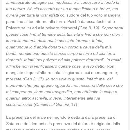
ammaestrato ad agire con modestia e a conoscere a fondo la
tua natura. Né ciò accadrà per un tempo limitato e breve, ma
durerà per tutta la vita: infatti
col sudore del tuo volto mangerai
pane fino al tuo ritorno alla terra. Poiché da essa fosti tratto.
Polvere sei tu ed alla polvere ritornerai
(Gen 3, 19). Sopporterai
queste cose fino al termine della tua vita e fino a che non ritorni
in quella materia dalla quale sei stato formato. Infatti,
quantunque io ti abbia donato un corpo a causa della mia
bontà, nondimeno questo stesso corpo di terra ed alla terra
ritornerà. Infatti “sei polvere ed alla polvere ritornerai”. In realtà,
affinché non si verificassero queste cose, avevo detto:
Non
mangiate di quest’albero: infatti il giorno in cui ne mangerete,
morirete
(Gen 2, 17). Io non volevo questo, infatti; ma, dal
momento che, per quanto riguarda me, nessuna delle cose che
mi competono viene mai trasgredita, non attribuite la colpa a
qualcun altro: ascrivila, invece, interamente alla tua
scelleratezza
» (
Omelie sul Genesi
, 17).
La presenza del male nel mondo è dettata dalla presenza di
Satana e dei demoni e la presenza del dolore è originata dalla