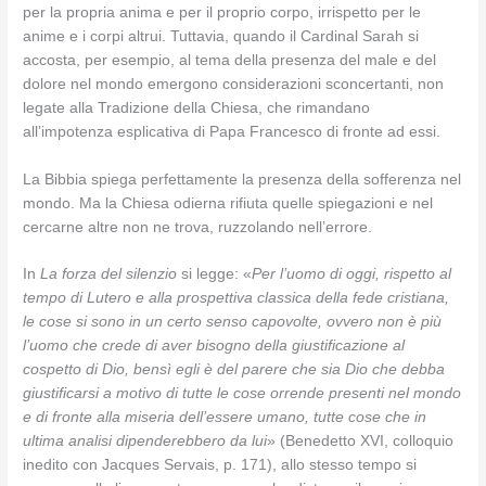
per la propria anima e per il proprio corpo, irrispetto per le
anime e i corpi altrui. Tuttavia, quando il Cardinal Sarah si
accosta, per esempio, al tema della presenza del male e del
dolore nel mondo emergono considerazioni sconcertanti, non
legate alla Tradizione della Chiesa, che rimandano
all’impotenza esplicativa di Papa Francesco di fronte ad essi.
La Bibbia spiega perfettamente la presenza della sofferenza nel
mondo. Ma la Chiesa odierna rifiuta quelle spiegazioni e nel
cercarne altre non ne trova, ruzzolando nell’errore.
In
La forza del silenzio
si legge: «
Per l’uomo di oggi, rispetto al
tempo di Lutero e alla prospettiva classica della fede cristiana,
le cose si sono in un certo senso capovolte, ovvero non è più
l’uomo che crede di aver bisogno della giustificazione al
cospetto di Dio, bensì egli è del parere che sia Dio che debba
giustificarsi a motivo di tutte le cose orrende presenti nel mondo
e di fronte alla miseria dell’essere umano, tutte cose che in
ultima analisi dipenderebbero da lui
» (Benedetto XVI, colloquio
inedito con Jacques Servais, p. 171), allo stesso tempo si