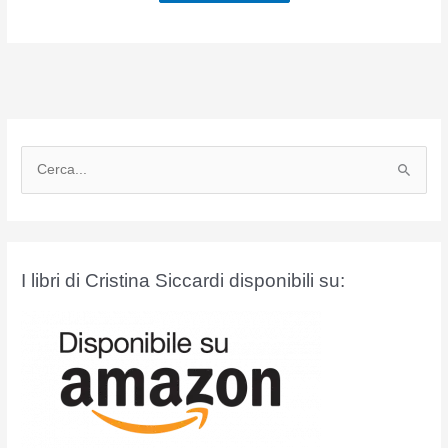
C
e
r
c
a
I libri di Cristina Siccardi disponibili su:
: