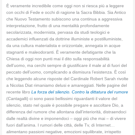
È veramente incredibile come oggi non si riesca più a leggere
con occhi di Fede e occhi di ragione la Sacra Bibbia. Sia Antico
che Nuovo Testamento subiscono una continua a aggressiva
interpretazione, frutto di una mentalità profondamente
secolarizzata, modernista, pervasa da studi teologici e
accademici influenzati da dottrine illuministe e postilluministe,
da una cultura materialista e orizzontale, annegata in acque
stagnanti e maleodoranti. È veramente defatigante che la
Chiesa di oggi non punti mai il dito sulla responsabilità
dell’uomo, ma cerchi sempre di giustificare il male al di fuori del
peccato dell’uomo, complicando a dismisura l’esistenza. È così
che leggendo alcune risposte del Cardinale Robert Sarah rivolte
a Nicolas Diat rimaniamo delusi e amareggiati. Nelle pagine del
recente libro
La forza del silenzio. Contro la dittatura del rumore
(Cantagalli) ci sono passi bellissimi riguardanti il valore del
silenzio, stato nel quale è possibile pregare e ascoltare Dio, a
differenza del rumore che allontana dall’interiorità, distraendoci
dalle realtà divine e imponendoci – oggi più che mai – di vivere
fuori dall’anima. I rumori delle città, delle Tv, di Internet…
alimentano passioni negative, emozioni squilibrate, irrispetto