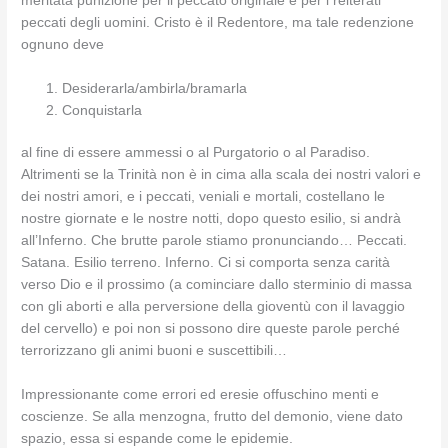
meritata punizione per il peccato originale e per i reiterati
peccati degli uomini. Cristo è il Redentore, ma tale redenzione
ognuno deve
Desiderarla/ambirla/bramarla
Conquistarla
al fine di essere ammessi o al Purgatorio o al Paradiso.
Altrimenti se la Trinità non è in cima alla scala dei nostri valori e
dei nostri amori, e i peccati, veniali e mortali, costellano le
nostre giornate e le nostre notti, dopo questo esilio, si andrà
all’Inferno. Che brutte parole stiamo pronunciando… Peccati.
Satana. Esilio terreno. Inferno. Ci si comporta senza carità
verso Dio e il prossimo (a cominciare dallo sterminio di massa
con gli aborti e alla perversione della gioventù con il lavaggio
del cervello) e poi non si possono dire queste parole perché
terrorizzano gli animi buoni e suscettibili…
Impressionante come errori ed eresie offuschino menti e
coscienze. Se alla menzogna, frutto del demonio, viene dato
spazio, essa si espande come le epidemie.