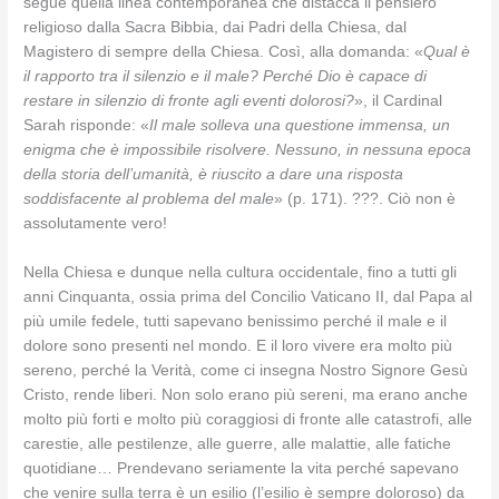
segue quella linea contemporanea che distacca il pensiero
religioso dalla Sacra Bibbia, dai Padri della Chiesa, dal
Magistero di sempre della Chiesa. Così, alla domanda: «
Qual è
il rapporto tra il silenzio e il male? Perché Dio è capace di
restare in silenzio di fronte agli eventi dolorosi?
», il Cardinal
Sarah risponde: «
Il male solleva una questione immensa, un
enigma che è impossibile risolvere. Nessuno, in nessuna epoca
della storia dell’umanità, è riuscito a dare una risposta
soddisfacente al problema del male
» (p. 171). ???. Ciò non è
assolutamente vero!
Nella Chiesa e dunque nella cultura occidentale, fino a tutti gli
anni Cinquanta, ossia prima del Concilio Vaticano II, dal Papa al
più umile fedele, tutti sapevano benissimo perché il male e il
dolore sono presenti nel mondo. E il loro vivere era molto più
sereno, perché la Verità, come ci insegna Nostro Signore Gesù
Cristo, rende liberi. Non solo erano più sereni, ma erano anche
molto più forti e molto più coraggiosi di fronte alle catastrofi, alle
carestie, alle pestilenze, alle guerre, alle malattie, alle fatiche
quotidiane… Prendevano seriamente la vita perché sapevano
che venire sulla terra è un esilio (l’esilio è sempre doloroso) da