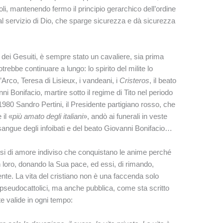
boli, mantenendo fermo il principio gerarchico dell’ordine
l servizio di Dio, che sparge sicurezza e dà sicurezza
 dei Gesuiti, è sempre stato un cavaliere, sia prima
rebbe continuare a lungo: lo spirito del milite lo
Arco, Teresa di Lisieux, i vandeani, i
Cristeros
, il beato
i Bonifacio, martire sotto il regime di Tito nel periodo
 1980 Sandro Pertini, il Presidente partigiano rosso, che
il «
più amato degli italiani
», andò ai funerali in veste
 sangue degli infoibati e del beato Giovanni Bonifacio…
trisi di amore indiviso che conquistano le anime perché
n loro, donando la Sua pace, ed essi, di rimando,
nte. La vita del cristiano non è una faccenda solo
i pseudocattolici, ma anche pubblica, come sta scritto
te valide in ogni tempo: