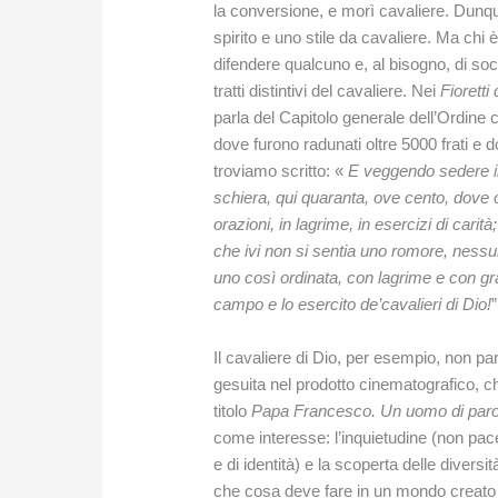
la conversione, e morì cavaliere. Dunq
spirito e uno stile da cavaliere. Ma chi è
difendere qualcuno e, al bisogno, di socc
tratti distintivi del cavaliere. Nei
Fiorett
parla del Capitolo generale dell’Ordine
dove furono radunati oltre 5000 frati e
troviamo scritto: «
E veggendo sedere in 
schiera, qui quaranta, ove cento, dove ot
orazioni, in lagrime, in esercizi di cari
che ivi non si sentia uno romore, nessun
uno così ordinata, con lagrime e con g
campo e lo esercito de’cavalieri di Dio!
”
Il cavaliere di Dio, per esempio, non p
gesuita nel prodotto cinematografico, 
titolo
Papa Francesco. Un uomo di paro
come interesse: l’inquietudine (non pace 
e di identità) e la scoperta delle diversi
che cosa deve fare in un mondo creato 