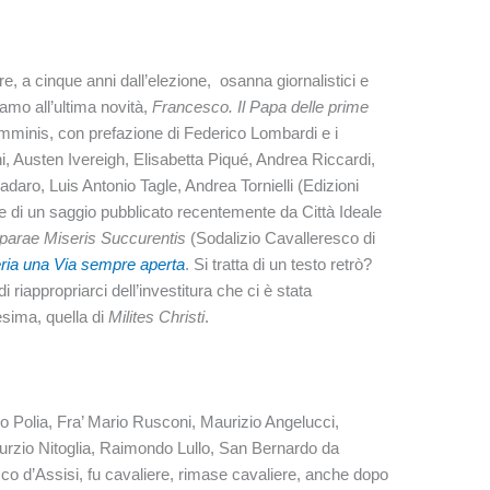
are, a cinque anni dall’elezione, osanna giornalistici e
mo all’ultima novità,
Francesco. Il Papa delle prime
minis, con prefazione di Federico Lombardi e i
hi, Austen Ivereigh, Elisabetta Piqué, Andrea Riccardi,
ro, Luis Antonio Tagle, Andrea Tornielli (Edizioni
e di un saggio pubblicato recentemente da Città Ideale
parae Miseris Succurentis
(Sodalizio Cavalleresco di
ria una Via sempre aperta
. Si tratta di un testo retrò?
i riappropriarci dell’investitura che ci è stata
sima, quella di
Milites Christi
.
rio Polia, Fra’ Mario Rusconi, Maurizio Angelucci,
urzio Nitoglia, Raimondo Lullo, San Bernardo da
co d’Assisi, fu cavaliere, rimase cavaliere, anche dopo