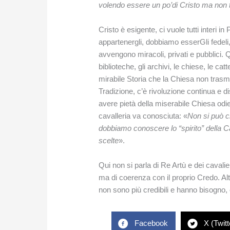
volendo essere un po’di Cristo ma non 
Cristo è esigente, ci vuole tutti interi 
appartenergli, dobbiamo esserGli fedeli,
avvengono miracoli, privati e pubblici. Q
biblioteche, gli archivi, le chiese, le ca
mirabile Storia che la Chiesa non tras
Tradizione, c’è rivoluzione continua e di
avere pietà della miserabile Chiesa odi
cavalleria va conosciuta: «
Non si può c
dobbiamo conoscere lo “spirito” della Cav
scelte
».
Qui non si parla di Re Artù e dei cavalie
ma di coerenza con il proprio Credo. Alt
non sono più credibili e hanno bisogno, c
Facebook
X (Twitt