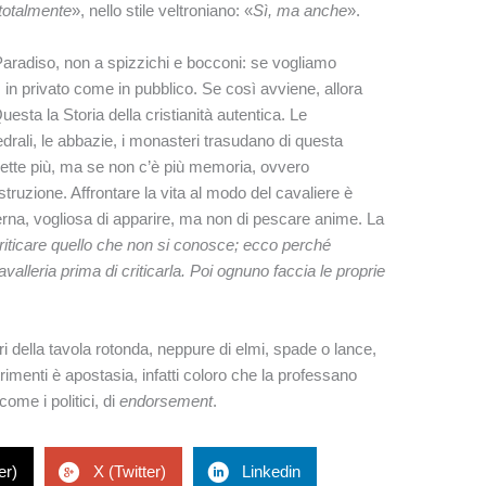
totalmente
», nello stile veltroniano: «
Sì, ma anche
».
in Paradiso, non a spizzichi e bocconi: se vogliamo
 in privato come in pubblico. Se così avviene, allora
uesta la Storia della cristianità autentica. Le
ttedrali, le abbazie, i monasteri trasudano di questa
mette più, ma se non c’è più memoria, ovvero
struzione. Affrontare la vita al modo del cavaliere è
erna, vogliosa di apparire, ma non di pescare anime. La
riticare quello che non si conosce; ecco perché
alleria prima di criticarla. Poi ognuno faccia le proprie
ri della tavola rotonda, neppure di elmi, spade o lance,
rimenti è apostasia, infatti coloro che la professano
ome i politici, di
endorsement
.
er)
X (Twitter)
Linkedin