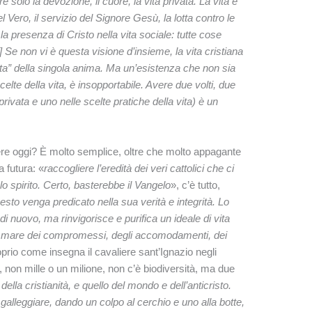
re solo la devozione, il cuore, la vita privata. La vita è
ero, il servizio del Signore Gesù, la lotta contro le
 la presenza di Cristo nella vita sociale: tutte cose
[…] Se non vi è questa visione d’insieme, la vita cristiana
vata” della singola anima. Ma un’esistenza che non sia
celte della vita, è insopportabile. Avere due volti, due
rivata e uno nelle scelte pratiche della vita) è un
ere oggi? È molto semplice, oltre che molto appagante
a futura: «
raccogliere l’eredità dei veri cattolici che ci
o spirito. Certo, basterebbe il Vangelo
», c’è tutto,
to venga predicato nella sua verità e integrità. Lo
 di nuovo, ma rinvigorisce e purifica un ideale di vita
l mare dei compromessi, degli accomodamenti, dei
oprio come insegna il cavaliere sant’Ignazio negli
, non mille o un milione, non c’è biodiversità, ma due
 della cristianità, e quello del mondo e dell’anticristo.
galleggiare, dando un colpo al cerchio e uno alla botte,