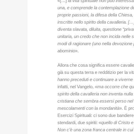
«[…]
la vita spirituale non può interessa
una, e comprende la contemplazione del V
proprie passioni, la difesa della Chiesa,
inscritte nello spirito della cavalleria. 
diventa slavata, diluita, questione “pri
unitaria, un credo che non incida nelle s
modi di ragionare (uno nella devozione p
abominio
».
Allora che cosa significa essere cavali
già su questa terra e redditizio per la vit
hanno preceduti e continuare a viverne l
infatti, nel Vangelo, «
ma occorre che ques
spirito della cavalleria non inventa nulla
cristiana che sembra essersi perso ne
mescolamenti con la mondanità
». È pr
Esercizi Spirituali: ci sono due bandiere
stendardi, due spiriti: «
quello di Cristo e
Non c’è una zona franca centrale in cui 