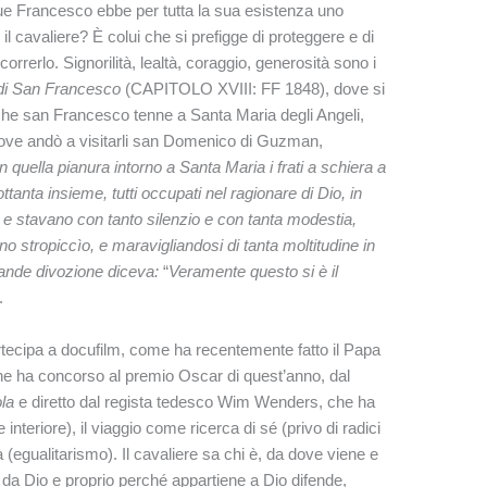
ue Francesco ebbe per tutta la sua esistenza uno
 il cavaliere? È colui che si prefigge di proteggere e di
orrerlo. Signorilità, lealtà, coraggio, generosità sono i
i di San Francesco
(CAPITOLO XVIII: FF 1848), dove si
 che san Francesco tenne a Santa Maria degli Angeli,
 dove andò a visitarli san Domenico di Guzman,
quella pianura intorno a Santa Maria i frati a schiera a
tanta insieme, tutti occupati nel ragionare di Dio, in
tà; e stavano con tanto silenzio e con tanta modestia,
o stropiccìo, e maravigliandosi di tanta moltitudine in
rande divozione diceva:
“
Veramente questo si è il
.
artecipa a docufilm, come ha recentemente fatto il Papa
che ha concorso al premio Oscar di quest’anno, dal
la
e diretto dal regista tedesco Wim Wenders, che ha
interiore), il viaggio come ricerca di sé (privo di radici
tà (egualitarismo). Il cavaliere sa chi è, da dove viene e
da Dio e proprio perché appartiene a Dio difende,