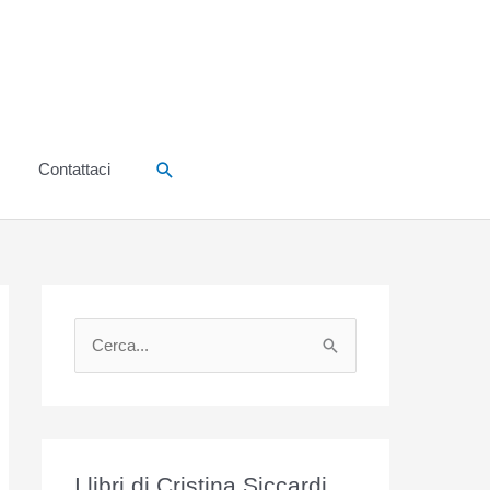
Cerca
Contattaci
C
e
r
c
a
I libri di Cristina Siccardi