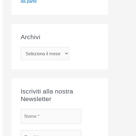
da parte
Archivi
A
r
c
h
i
Iscriviti alla nostra
v
Newsletter
i