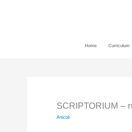
Vai
al
contenuto
Home
Curriculum
SCRIPTORIUM – rub
Articoli