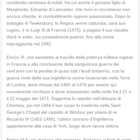
uccidendo centinaia di nobili, fra cui anche il giovane figlio di
Margherita, Edoardo di Lancaster, che morì in circostanze non
ancora chiarite, in combattimento oppure assassinato. Dopo la
battaglia di Tewkesbury, la Regina venne catturata, sarà suo
cugino, il re Luigi XI di Francia (1475), a pagare il suo riscatto.
Vivrà in esilio, nei possedimenti paterni, fino alla morte
sopraggiunta nel 1482.
Enrico VI, che assistette al tracollo della potenza militare inglese
in Francia e alla conclusione della sanguinosa guerra dei
cent’anni con la perdita di quasi tutti i feudi britannici, con la
guerra civile della sua Inghilterra venne incarcerato nella Torre
di Londra, dove rimase dal 1465 al 1470 per essere qui
nuovamente rinchiuso e dove assassinato nella notte fra il 21 e
il 22 maggio del 1471. Dapprima fu sepolto nell’abbazia di
Chertsey, poi nel 1484 il suo corpo fu trasferito nella Saint
George’s Chapel del castello di Windsor per volere di re
Riccardo III (1452-1485), l’ultimo sovrano d’Inghilterra
appartenente alla casa di York, luogo dove riposa tuttora.
Enrico VI fu più monaco che monarca. Estraneo ai fasti di corte,