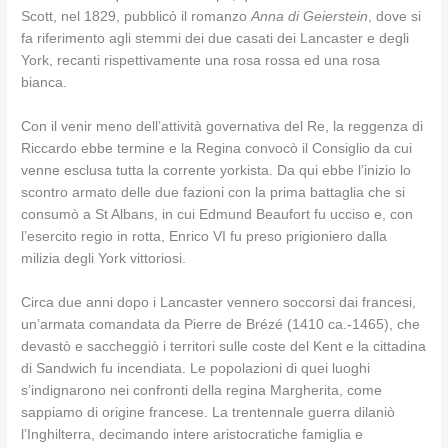
Scott, nel 1829, pubblicò il romanzo
Anna di Geierstein
, dove si
fa riferimento agli stemmi dei due casati dei Lancaster e degli
York, recanti rispettivamente una rosa rossa ed una rosa
bianca.
Con il venir meno dell’attività governativa del Re, la reggenza di
Riccardo ebbe termine e la Regina convocò il Consiglio da cui
venne esclusa tutta la corrente yorkista. Da qui ebbe l’inizio lo
scontro armato delle due fazioni con la prima battaglia che si
consumò a St Albans, in cui Edmund Beaufort fu ucciso e, con
l’esercito regio in rotta, Enrico VI fu preso prigioniero dalla
milizia degli York vittoriosi.
Circa due anni dopo i Lancaster vennero soccorsi dai francesi,
un’armata comandata da Pierre de Brézé (1410 ca.-1465), che
devastò e saccheggiò i territori sulle coste del Kent e la cittadina
di Sandwich fu incendiata. Le popolazioni di quei luoghi
s’indignarono nei confronti della regina Margherita, come
sappiamo di origine francese. La trentennale guerra dilaniò
l’Inghilterra, decimando intere aristocratiche famiglia e