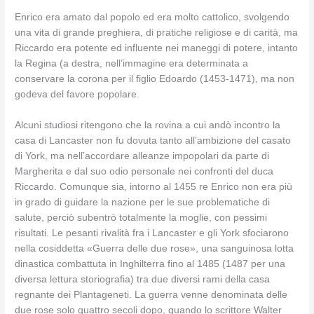
Enrico era amato dal popolo ed era molto cattolico, svolgendo
una vita di grande preghiera, di pratiche religiose e di carità, ma
Riccardo era potente ed influente nei maneggi di potere, intanto
la Regina (a destra, nell’immagine era determinata a
conservare la corona per il figlio Edoardo (1453-1471), ma non
godeva del favore popolare.
Alcuni studiosi ritengono che la rovina a cui andò incontro la
casa di Lancaster non fu dovuta tanto all’ambizione del casato
di York, ma nell’accordare alleanze impopolari da parte di
Margherita e dal suo odio personale nei confronti del duca
Riccardo. Comunque sia, intorno al 1455 re Enrico non era più
in grado di guidare la nazione per le sue problematiche di
salute, perciò subentrò totalmente la moglie, con pessimi
risultati. Le pesanti rivalità fra i Lancaster e gli York sfociarono
nella cosiddetta «Guerra delle due rose», una sanguinosa lotta
dinastica combattuta in Inghilterra fino al 1485 (1487 per una
diversa lettura storiografia) tra due diversi rami della casa
regnante dei Plantageneti. La guerra venne denominata delle
due rose solo quattro secoli dopo, quando lo scrittore Walter