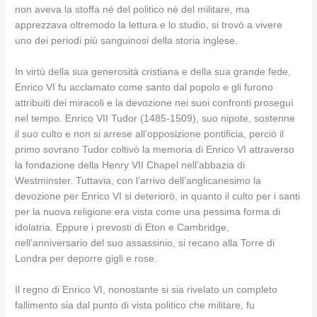
non aveva la stoffa né del politico né del militare, ma
apprezzava oltremodo la lettura e lo studio, si trovò a vivere
uno dei periodi più sanguinosi della storia inglese.
In virtù della sua generosità cristiana e della sua grande fede,
Enrico VI fu acclamato come santo dal popolo e gli furono
attribuiti dei miracoli e la devozione nei suoi confronti proseguì
nel tempo. Enrico VII Tudor (1485-1509), suo nipote, sostenne
il suo culto e non si arrese all’opposizione pontificia, perciò il
primo sovrano Tudor coltivò la memoria di Enrico VI attraverso
la fondazione della Henry VII Chapel nell’abbazia di
Westminster. Tuttavia, con l’arrivo dell’anglicanesimo la
devozione per Enrico VI si deteriorò, in quanto il culto per i santi
per la nuova religione era vista come una pessima forma di
idolatria. Eppure i prevosti di Eton e Cambridge,
nell’anniversario del suo assassinio, si recano alla Torre di
Londra per deporre gigli e rose.
Il regno di Enrico VI, nonostante si sia rivelato un completo
fallimento sia dal punto di vista politico che militare, fu