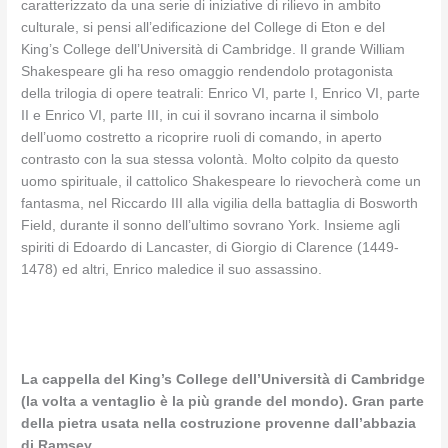
caratterizzato da una serie di iniziative di rilievo in ambito
culturale, si pensi all’edificazione del College di Eton e del
King’s College dell’Università di Cambridge. Il grande William
Shakespeare gli ha reso omaggio rendendolo protagonista
della trilogia di opere teatrali: Enrico VI, parte I, Enrico VI, parte
II e Enrico VI, parte III, in cui il sovrano incarna il simbolo
dell’uomo costretto a ricoprire ruoli di comando, in aperto
contrasto con la sua stessa volontà. Molto colpito da questo
uomo spirituale, il cattolico Shakespeare lo rievocherà come un
fantasma, nel Riccardo III alla vigilia della battaglia di Bosworth
Field, durante il sonno dell’ultimo sovrano York. Insieme agli
spiriti di Edoardo di Lancaster, di Giorgio di Clarence (1449-
1478) ed altri, Enrico maledice il suo assassino.
La cappella del King’s College dell’Università di Cambridge
(la volta a ventaglio è la più grande del mondo). Gran parte
della pietra usata nella costruzione provenne dall’abbazia
di Ramsey