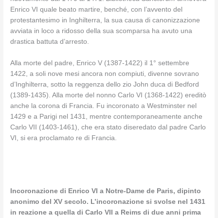
Enrico VI quale beato martire, benché, con l’avvento del
protestantesimo in Inghilterra, la sua causa di canonizzazione
avviata in loco a ridosso della sua scomparsa ha avuto una
drastica battuta d’arresto.
Alla morte del padre, Enrico V (1387-1422) il 1° settembre
1422, a soli nove mesi ancora non compiuti, divenne sovrano
d’Inghilterra, sotto la reggenza dello zio John duca di Bedford
(1389-1435). Alla morte del nonno Carlo VI (1368-1422) ereditò
anche la corona di Francia. Fu incoronato a Westminster nel
1429 e a Parigi nel 1431, mentre contemporaneamente anche
Carlo VII (1403-1461), che era stato diseredato dal padre Carlo
VI, si era proclamato re di Francia.
Incoronazione di Enrico VI a Notre-Dame de Paris, dipinto
anonimo del XV secolo. L’incoronazione si svolse nel 1431
in reazione a quella di Carlo VII a Reims di due anni prima