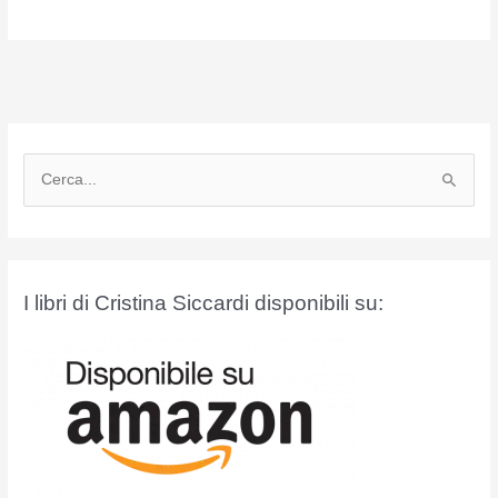
C
e
r
c
a
I libri di Cristina Siccardi disponibili su:
: