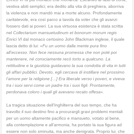
vestiva abiti semplici; era dedito alla vita di preghiera, aborriva
la violenza e non mandò mai a morte alcuno. Profondamente
caritatevole, era così parco a tavola da voler che gli avanzi
fossero dati ai poveri. La sua virtuosa esistenza è stata scritta
nel
Collectarium mansuetudinum et bonorum morum regis
Enrici VI
dal monaco certosino John Blackman inglese, il quale
lascia detto di lui: «
Fu un uomo dalla mente pura fino
all’eccesso. Non fece nessuna promessa che non poté poi
mantenere, né consciamente recò torto a qualcuno. La
rettitudine e la giustizia guidavano la sua condotta di vita in tutti
gli affari pubblici. Devoto, egli cercava di instillare nel prossimo
l’amore per la religione […] Era liberale verso i poveri, e viveva
tra i suoi servi come un padre tra i suoi figli. Prontamente,
perdonava coloro i quali gli avevano recato offesa
».
La tragica situazione dell’Inghilterra del suo tempo, che ha
travolto il suo destino fino a procurargli gravi problemi mentali
per un uomo altamente pacifico e mansueto, votato al bene,
alla contemplazione e all’armonia, ha portato la sua figura ad
essere non solo sminuita, ma anche denigrata. Proprio lui, che