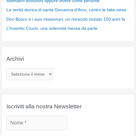
Mismatch evolutivo oppure vivere come persone
La verità storica di santa Giovanna d’Arco, contro le fake news
Don Bosco e i suoi missionari, un miracolo iniziato 150 anni fa
L’Inventio Crucis, una solennità messa da parte
Archivi
A
r
c
h
i
Iscriviti alla nostra Newsletter
v
i