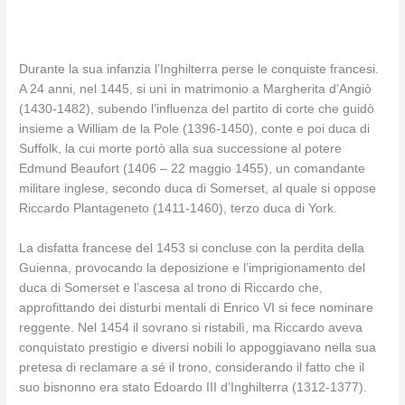
Durante la sua infanzia l’Inghilterra perse le conquiste francesi.
A 24 anni, nel 1445, si unì in matrimonio a Margherita d’Angiò
(1430-1482), subendo l’influenza del partito di corte che guidò
insieme a William de la Pole (1396-1450), conte e poi duca di
Suffolk, la cui morte portò alla sua successione al potere
Edmund Beaufort (1406 – 22 maggio 1455), un comandante
militare inglese, secondo duca di Somerset, al quale si oppose
Riccardo Plantageneto (1411-1460), terzo duca di York.
La disfatta francese del 1453 si concluse con la perdita della
Guienna, provocando la deposizione e l’imprigionamento del
duca di Somerset e l’ascesa al trono di Riccardo che,
approfittando dei disturbi mentali di Enrico VI si fece nominare
reggente. Nel 1454 il sovrano si ristabilì, ma Riccardo aveva
conquistato prestigio e diversi nobili lo appoggiavano nella sua
pretesa di reclamare a sé il trono, considerando il fatto che il
suo bisnonno era stato Edoardo III d’Inghilterra (1312-1377).