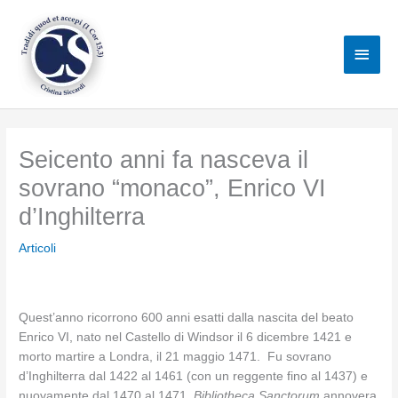
Vai
al
Men
contenuto
princ
Seicento anni fa nasceva il
sovrano “monaco”, Enrico VI
d’Inghilterra
Articoli
Quest’anno ricorrono 600 anni esatti dalla nascita del beato
Enrico VI, nato nel Castello di Windsor il 6 dicembre 1421 e
morto martire a Londra, il 21 maggio 1471. Fu sovrano
d’Inghilterra dal 1422 al 1461 (con un reggente fino al 1437) e
nuovamente dal 1470 al 1471.
Bibliotheca Sanctorum
annovera