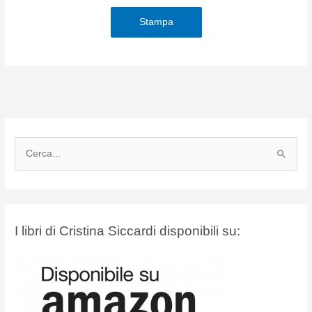
Stampa
C
e
r
c
a
I libri di Cristina Siccardi disponibili su:
: