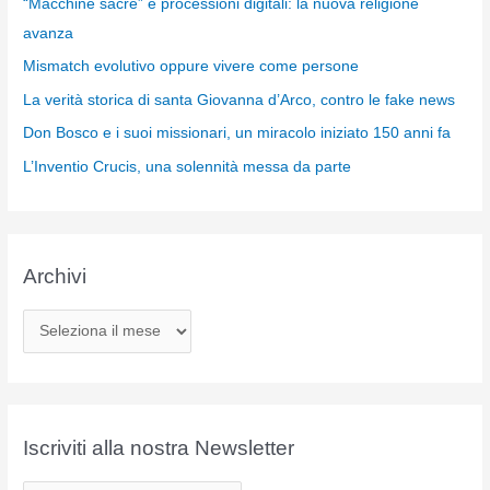
“Macchine sacre” e processioni digitali: la nuova religione
avanza
Mismatch evolutivo oppure vivere come persone
La verità storica di santa Giovanna d’Arco, contro le fake news
Don Bosco e i suoi missionari, un miracolo iniziato 150 anni fa
L’Inventio Crucis, una solennità messa da parte
Archivi
A
r
c
h
i
Iscriviti alla nostra Newsletter
v