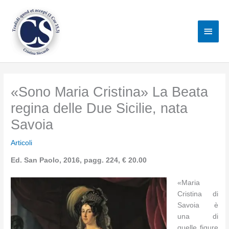
Vai
al
Men
contenuto
princ
«Sono Maria Cristina» La Beata
regina delle Due Sicilie, nata
Savoia
Articoli
Ed. San Paolo, 2016, pagg. 224, € 20.00
«Maria
Cristina di
Savoia è
una di
quelle figure