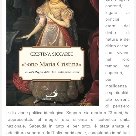
coerenti,
legate ai
principi
eterni del
diritto di
natura e del
diritto divino,
che vivono
nel loro
tempo, ma
superiori,
per
intelligenza
e spiritualità,
alle correnti
di pensiero
e di azione politica ideologica. Seppure sia morta a 23 anni, ha
rappresentato al meglio uno stilema di autentica unità
nazionale. Sabauda in tutto e per tutto, è stata amata e
addirittura venerata dall’Italia meridionale, coagulando in sé tutti