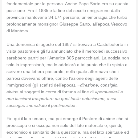
fondamentale per la persona. Anche Papa Sarto era su questa
posizione. Fra il 1885 e la fine del secolo emigrarono dalla
provincia mantovana 34.174 persone, un’emorragia che turbò
profondamente monsignor Giuseppe Sarto, all’epoca Vescovo
di Mantova.
Una domenica di agosto del 1887 si trovava a Castelbeforte in
visita pastorale e gli fu annunciato che il mercoledì successivo
sarebbero partiti per l’America 305 parrocchiani. La notizia non
solo lo impressionò, ma lo addolorò a tal punto che fu spinto a
scrivere una lettera pastorale, nella quale affermava che i
parroci dovevano offrire, contro l’azione degli agenti delle
immigrazioni (gli scafisti dell’epoca), «
direzione, consiglio,
aiuto
» ai soggetti in cerca di fortuna al fine di «
persuaderli a
non lasciarsi trasportare da quel facile entusiasmo, a cui
sussegue immediato il pentimento
».
Fin qui il lato umano, ma poi emerge il Pastore di anime che si
preoccupa e si occupa non solo del lato materiale e, quindi,
economico e sanitario della questione, ma del lato spirituale ed