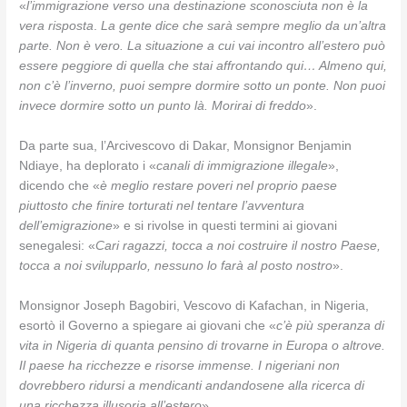
«
l’immigrazione verso una destinazione sconosciuta non è la
vera risposta
.
La gente dice che sarà sempre meglio da un’altra
parte. Non è vero. La situazione a cui vai incontro all’estero può
essere peggiore di quella che stai affrontando qui… Almeno qui,
non c’è l’inverno, puoi sempre dormire sotto un ponte. Non puoi
invece dormire sotto un punto là. Morirai di freddo
».
Da parte sua, l’Arcivescovo di Dakar, Monsignor Benjamin
Ndiaye, ha deplorato i «
canali di immigrazione illegale
»,
dicendo che «
è meglio restare poveri nel proprio paese
piuttosto che finire torturati nel tentare l’avventura
dell’emigrazione
» e si rivolse in questi termini ai giovani
senegalesi: «
Cari ragazzi, tocca a noi costruire il nostro Paese,
tocca a noi svilupparlo, nessuno lo farà al posto nostro
».
Monsignor Joseph Bagobiri, Vescovo di Kafachan, in Nigeria,
esortò il Governo a spiegare ai giovani che «
c’è più speranza di
vita in Nigeria di quanta pensino di trovarne in Europa o altrove.
Il paese ha ricchezze e risorse immense. I nigeriani non
dovrebbero ridursi a mendicanti andandosene alla ricerca di
una ricchezza illusoria all’estero
».