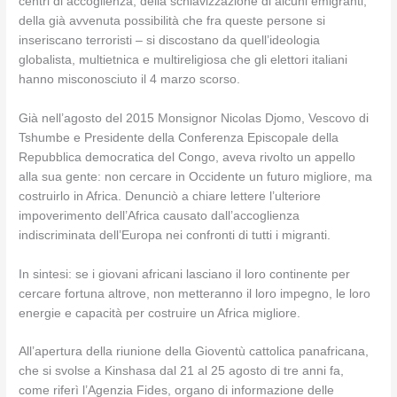
centri di accoglienza; della schiavizzazione di alcuni emigranti;
della già avvenuta possibilità che fra queste persone si
inseriscano terroristi – si discostano da quell’ideologia
globalista, multietnica e multireligiosa che gli elettori italiani
hanno misconosciuto il 4 marzo scorso.
Già nell’agosto del 2015 Monsignor Nicolas Djomo, Vescovo di
Tshumbe e Presidente della Conferenza Episcopale della
Repubblica democratica del Congo, aveva rivolto un appello
alla sua gente: non cercare in Occidente un futuro migliore, ma
costruirlo in Africa. Denunciò a chiare lettere l’ulteriore
impoverimento dell’Africa causato dall’accoglienza
indiscriminata dell’Europa nei confronti di tutti i migranti.
In sintesi: se i giovani africani lasciano il loro continente per
cercare fortuna altrove, non metteranno il loro impegno, le loro
energie e capacità per costruire un Africa migliore.
All’apertura della riunione della Gioventù cattolica panafricana,
che si svolse a Kinshasa dal 21 al 25 agosto di tre anni fa,
come riferì l’Agenzia Fides, organo di informazione delle