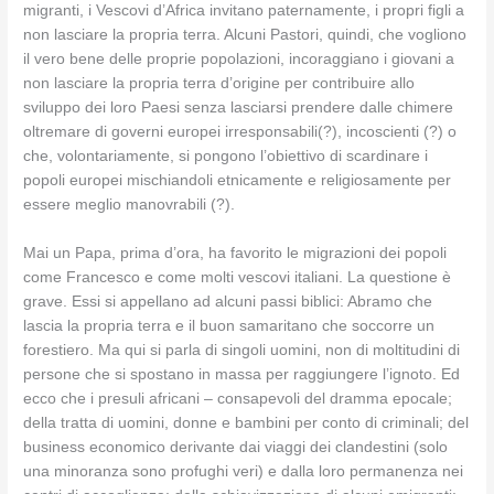
migranti, i Vescovi d’Africa invitano paternamente, i propri figli a
non lasciare la propria terra. Alcuni Pastori, quindi, che vogliono
il vero bene delle proprie popolazioni, incoraggiano i giovani a
non lasciare la propria terra d’origine per contribuire allo
sviluppo dei loro Paesi senza lasciarsi prendere dalle chimere
oltremare di governi europei irresponsabili(?), incoscienti (?) o
che, volontariamente, si pongono l’obiettivo di scardinare i
popoli europei mischiandoli etnicamente e religiosamente per
essere meglio manovrabili (?).
Mai un Papa, prima d’ora, ha favorito le migrazioni dei popoli
come Francesco e come molti vescovi italiani. La questione è
grave. Essi si appellano ad alcuni passi biblici: Abramo che
lascia la propria terra e il buon samaritano che soccorre un
forestiero. Ma qui si parla di singoli uomini, non di moltitudini di
persone che si spostano in massa per raggiungere l’ignoto. Ed
ecco che i presuli africani – consapevoli del dramma epocale;
della tratta di uomini, donne e bambini per conto di criminali; del
business economico derivante dai viaggi dei clandestini (solo
una minoranza sono profughi veri) e dalla loro permanenza nei