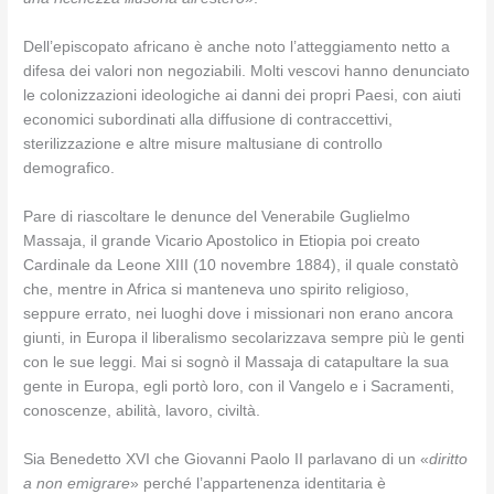
Dell’episcopato africano è anche noto l’atteggiamento netto a
difesa dei valori non negoziabili. Molti vescovi hanno denunciato
le colonizzazioni ideologiche ai danni dei propri Paesi, con aiuti
economici subordinati alla diffusione di contraccettivi,
sterilizzazione e altre misure maltusiane di controllo
demografico.
Pare di riascoltare le denunce del Venerabile Guglielmo
Massaja, il grande Vicario Apostolico in Etiopia poi creato
Cardinale da Leone XIII (10 novembre 1884), il quale constatò
che, mentre in Africa si manteneva uno spirito religioso,
seppure errato, nei luoghi dove i missionari non erano ancora
giunti, in Europa il liberalismo secolarizzava sempre più le genti
con le sue leggi. Mai si sognò il Massaja di catapultare la sua
gente in Europa, egli portò loro, con il Vangelo e i Sacramenti,
conoscenze, abilità, lavoro, civiltà.
Sia Benedetto XVI che Giovanni Paolo II parlavano di un «
diritto
a non emigrare
» perché l’appartenenza identitaria è