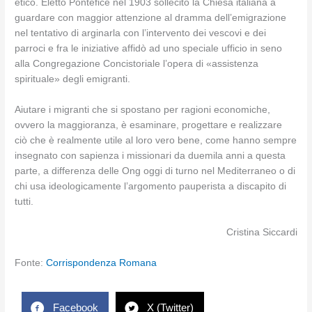
etico. Eletto Pontefice nel 1903 sollecitò la Chiesa italiana a
guardare con maggior attenzione al dramma dell’emigrazione
nel tentativo di arginarla con l’intervento dei vescovi e dei
parroci e fra le iniziative affidò ad uno speciale ufficio in seno
alla Congregazione Concistoriale l’opera di «assistenza
spirituale» degli emigranti.
Aiutare i migranti che si spostano per ragioni economiche,
ovvero la maggioranza, è esaminare, progettare e realizzare
ciò che è realmente utile al loro vero bene, come hanno sempre
insegnato con sapienza i missionari da duemila anni a questa
parte, a differenza delle Ong oggi di turno nel Mediterraneo o di
chi usa ideologicamente l’argomento pauperista a discapito di
tutti.
Cristina Siccardi
Fonte:
Corrispondenza Romana
Facebook
X (Twitter)