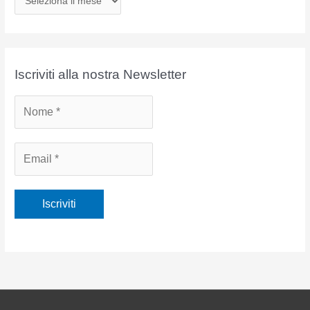
r
c
h
i
Iscriviti alla nostra Newsletter
v
i