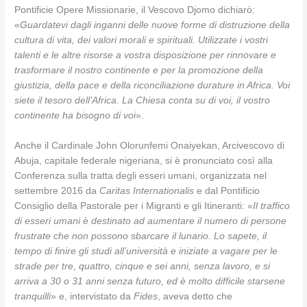
Pontificie Opere Missionarie, il Vescovo Djomo dichiarò:
«
Guardatevi dagli inganni delle nuove forme di distruzione della
cultura di vita, dei valori morali e spirituali. Utilizzate i vostri
talenti e le altre risorse a vostra disposizione per rinnovare e
trasformare il nostro continente e per la promozione della
giustizia, della pace e della riconciliazione durature in Africa. Voi
siete il tesoro dell’Africa. La Chiesa conta su di voi, il vostro
continente ha bisogno di voi
».
Anche il Cardinale John Olorunfemi Onaiyekan, Arcivescovo di
Abuja, capitale federale nigeriana, si è pronunciato così alla
Conferenza sulla tratta degli esseri umani, organizzata nel
settembre 2016 da
Caritas Internationalis
e dal Pontificio
Consiglio della Pastorale per i Migranti e gli Itineranti: «
Il traffico
di esseri umani è destinato ad aumentare il numero di persone
frustrate che non possono sbarcare il lunario. Lo sapete, il
tempo di finire gli studi all’università e iniziate a vagare per le
strade per tre, quattro, cinque e sei anni, senza lavoro, e si
arriva a 30 o 31 anni senza futuro, ed è molto difficile starsene
tranquilli
» e, intervistato da
Fides
, aveva detto che