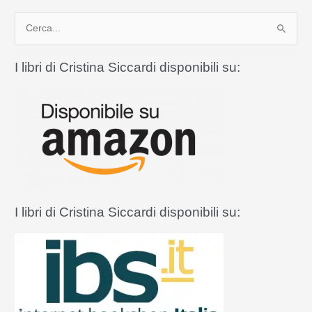
del
C
vivere?
e
r
I libri di Cristina Siccardi disponibili su:
c
a
:
I libri di Cristina Siccardi disponibili su: