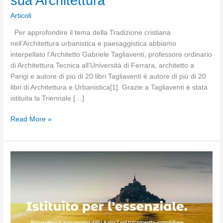
sua Architettura
Articoli
Per approfondire il tema della Tradizione cristiana
nell’Architettura urbanistica e paesaggistica abbiamo
interpellato l’Architetto Gabriele Tagliaventi, professore ordinario
di Architettura Tecnica all’Università di Ferrara, architetto a
Parigi e autore di più di 20 libri Tagliaventi è autore di più di 20
libri di Architettura e Urbanistica[1]. Grazie a Tagliaventi è stata
istituita la Triennale […]
Intervista
Read More »
all’Architetto
Gabriele
Tagliaventi:
la
Città
europea
e
la
sua