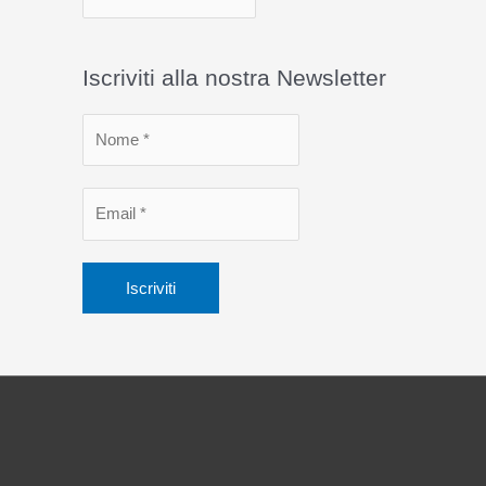
r
c
Iscriviti alla nostra Newsletter
h
i
v
i