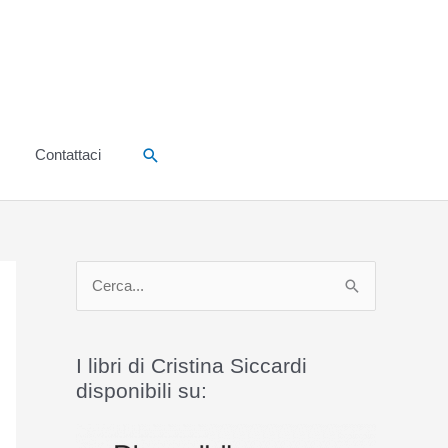
Cerca
Contattaci
C
e
r
I libri di Cristina Siccardi
c
disponibili su:
a
: