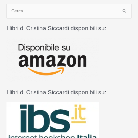
Gandolfo,
C
luogo
dal
e
tocco
r
I libri di Cristina Siccardi disponibili su:
agostiniano
c
a
:
I libri di Cristina Siccardi disponibili su: