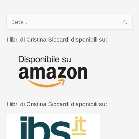
del
sigillo
C
confessionale
e
r
I libri di Cristina Siccardi disponibili su:
c
a
:
I libri di Cristina Siccardi disponibili su: