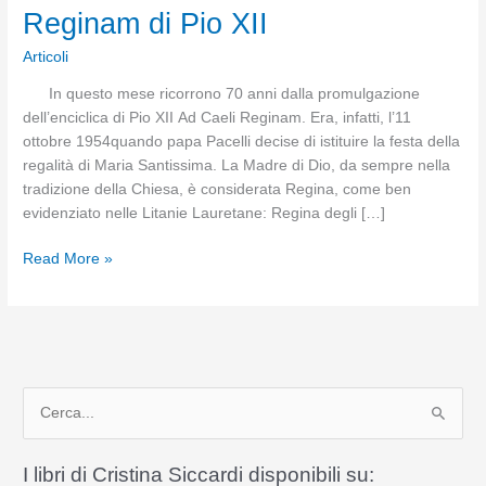
Reginam di Pio XII
Articoli
In questo mese ricorrono 70 anni dalla promulgazione
dell’enciclica di Pio XII Ad Caeli Reginam. Era, infatti, l’11
ottobre 1954quando papa Pacelli decise di istituire la festa della
regalità di Maria Santissima. La Madre di Dio, da sempre nella
tradizione della Chiesa, è considerata Regina, come ben
evidenziato nelle Litanie Lauretane: Regina degli […]
70
Read More »
anni
fa
l’enciclica
Ad
Caeli
C
Reginam
di
e
Pio
r
I libri di Cristina Siccardi disponibili su:
XII