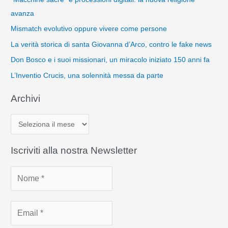
avanza
Mismatch evolutivo oppure vivere come persone
La verità storica di santa Giovanna d’Arco, contro le fake news
Don Bosco e i suoi missionari, un miracolo iniziato 150 anni fa
L’Inventio Crucis, una solennità messa da parte
Archivi
A
r
c
Iscriviti alla nostra Newsletter
h
i
v
i