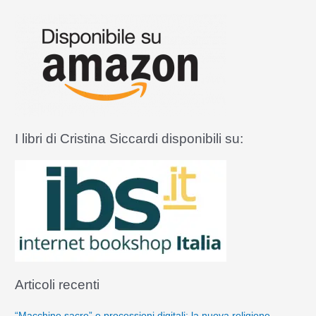
c
a
:
I libri di Cristina Siccardi disponibili su:
Articoli recenti
“Macchine sacre” e processioni digitali: la nuova religione