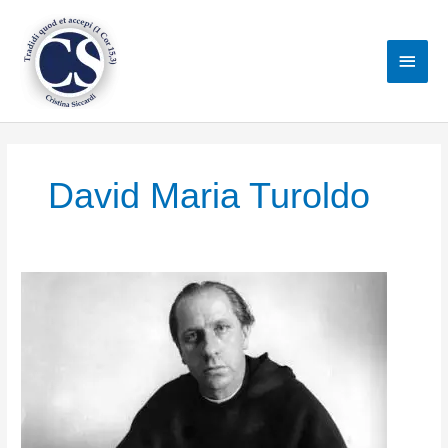
Vai
al
Men
contenuto
princ
David Maria Turoldo