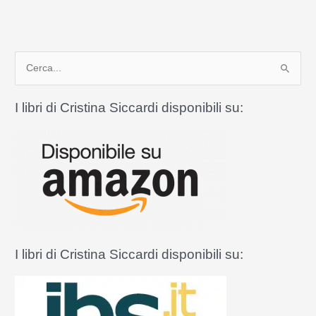
padre
Turoldo
nel
C
nuovo
Messale
e
Romano
r
I libri di Cristina Siccardi disponibili su:
c
a
:
I libri di Cristina Siccardi disponibili su: