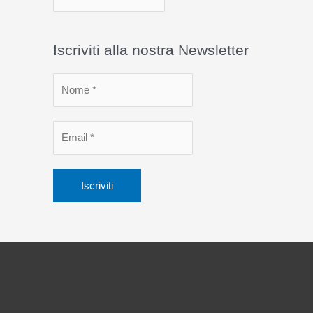
r
c
Iscriviti alla nostra Newsletter
h
i
v
i