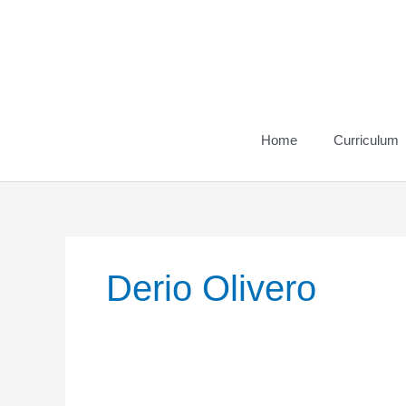
Vai
al
contenuto
Home
Curriculum
Derio Olivero