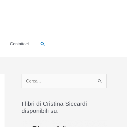
Cerca
Contattaci
C
e
r
I libri di Cristina Siccardi
c
disponibili su:
a
: