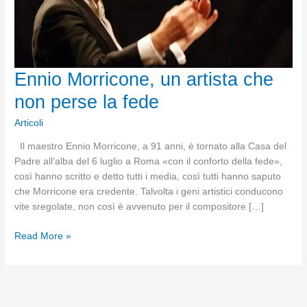
Ennio Morricone, un artista che
non perse la fede
Articoli
Il maestro Ennio Morricone, a 91 anni, è tornato alla Casa del
Padre all’alba del 6 luglio a Roma «con il conforto della fede»,
così hanno scritto e detto tutti i media, così tutti hanno saputo
che Morricone era credente. Talvolta i geni artistici conducono
vite sregolate, non così è avvenuto per il compositore […]
Ennio
Read More »
Morricone,
un
artista
che