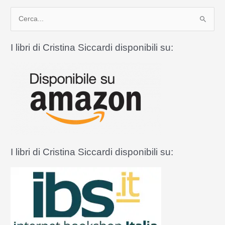
non
C
perse
la
e
fede
r
I libri di Cristina Siccardi disponibili su:
c
a
:
I libri di Cristina Siccardi disponibili su: