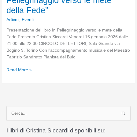
Pellegrinaggio verso le mete
della Fede”
Articoli
,
Eventi
Presentazione del libro In Pellegrinaggio verso le mete della
Fede Presenta Cristina Siccardi Venerdì 16 gennaio 2026 dalle
21:00 alle 22:30 CIRCOLO DEI LETTORI, Sala Grande via
Bogino 9, Torino Con l’accompagnamento musicale del Maestro
Fabrizio Sandretto Pianista del Buio
Presentazione
Read More »
del
libro
“In
Pellegrinaggio
verso
C
le
mete
e
della
r
I libri di Cristina Siccardi disponibili su:
Fede”
c