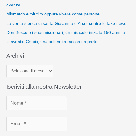
avanza
Mismatch evolutivo oppure vivere come persone
La verità storica di santa Giovanna d’Arco, contro le fake news
Don Bosco e i suoi missionari, un miracolo iniziato 150 anni fa
L’Inventio Crucis, una solennità messa da parte
Archivi
A
r
c
Iscriviti alla nostra Newsletter
h
i
v
i