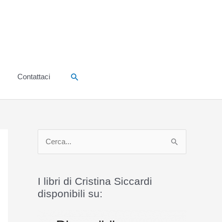
Cerca
Contattaci
C
e
r
I libri di Cristina Siccardi
c
disponibili su:
a
: