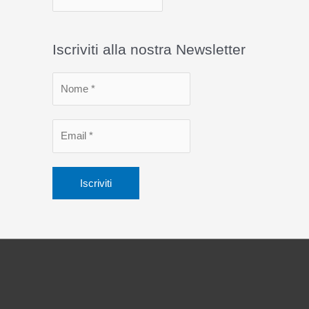
r
c
Iscriviti alla nostra Newsletter
h
i
v
i